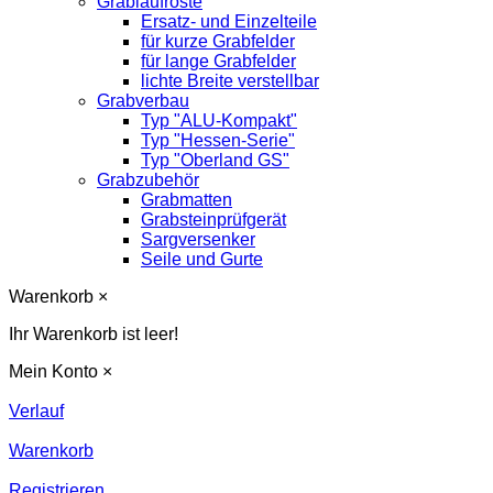
Grablaufroste
Ersatz- und Einzelteile
für kurze Grabfelder
für lange Grabfelder
lichte Breite verstellbar
Grabverbau
Typ "ALU-Kompakt"
Typ "Hessen-Serie"
Typ "Oberland GS"
Grabzubehör
Grabmatten
Grabsteinprüfgerät
Sargversenker
Seile und Gurte
Warenkorb
×
Ihr Warenkorb ist leer!
Mein Konto
×
Verlauf
Warenkorb
Registrieren