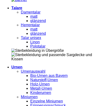
Talare
Damentalar
matt
glänzend
Herrentalar
matt
glänzend
Talar unisex
Linon
Polotalar
Urnen
Urnenauswahl
Bio-Urnen aus Bayern
Naturstoff-Urnen
Holz-Urnen
Metall-Urnen
Kinderurnen
Miniurnen
Einzelne Miniurnen
Erinnerungsschmuck