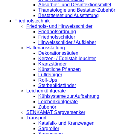
Absorbier- und Desinfektionsmittel
Thanatologie und Bestatter-Zubehör
Bestatterset und Ausstattung
Friedhofstechnik
Friedhofs- und Hinweisschilder
Friedhofsordnung
Friedhofsschilder
Hinweisschilder / Aufkleber
Hallenausstattung
Dekorationssäulen
Kerzen- / Edelstahlleuchter
Kranzständer
Künstliche Pflanzen
Luftreiniger
Roll-Ups
Sterbebildständer
Leichenkühlgeräte
Kühlsysteme zur Aufbahrung
Leichenkühlgeräte
Zubehör
SENKAMAT Sargversenker
Transport
Katafalk- und Kranzwagen
Sargroller
Sargwagen