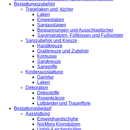
Bestattungszubehör
Tragelaken und -tücher
Laken
Einweglaken
Sargauslagen
Bespannungen und Ausschlagtücher
Sargmatratzen, Füllkissen und Fußpolster
Sargzubehör und Kreuze
Handkreuze
Grabkreuze und Zubehör
Korpusse
Sargkreuze
Sarggriffe
Kinderausstattung
Garnitur
Laken
Dekoration
Dekostoffe
Rosenkränze
Lotbänder und Trauerflore
Bestattungsbedarf
Ausstattung
Einweghandschuhe
NorMors Kinnstützen
Unfall-/Leichenhüllen