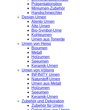
Präsentationsbox
Miniurnen-Zubehör
Handschmeichler
Design-Urnen
Alento Urnen
Alto Urnen
Bio-Symbol-Urne
Kohleurnen
Urnen aus Tonerde
Urnen von Heiso
Biournen
Metall
Holzurnen
Seeurnen
Keramik-Urnen
Urnen von Völsing
INFINITY Urnen
Naturstoff-Urnen
Urnen aus Metall
Holzurnen
Seeurnen
Keramik-Urnen
Zubehör und Dekoration
Zubehör für Urnen
Dekoration von Urnen