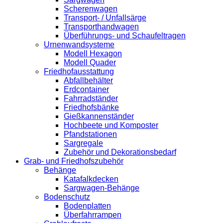
Scherenwagen
Transport- / Unfallsärge
Transporthandwagen
Überführungs- und Schaufeltragen
Urnenwandsysteme
Modell Hexagon
Modell Quader
Friedhofausstattung
Abfallbehälter
Erdcontainer
Fahrradständer
Friedhofsbänke
Gießkannenständer
Hochbeete und Komposter
Pfandstationen
Sargregale
Zubehör und Dekorationsbedarf
Grab- und Friedhofszubehör
Behänge
Katafalkdecken
Sargwagen-Behänge
Bodenschutz
Bodenplatten
Überfahrrampen