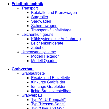
Friedhofstechnik
Transport
Katafalk- und Kranzwagen
Sargroller
Sargwagen
Scherenwagen
Transport- / Unfallsärge
Leichenkühlgeräte
Kühlsysteme zur Aufbahrung
Leichenkühlgeräte
Zubehör
Urnenwandsysteme
Modell Hexagon
Modell Quader
Grabverbau
Grablaufroste
Ersatz- und Einzelteile
für kurze Grabfelder
für lange Grabfelder
lichte Breite verstellbar
Grabverbau
Typ "ALU-Kompakt"
Typ "Hessen-Serie"
Typ "Oberland GS"