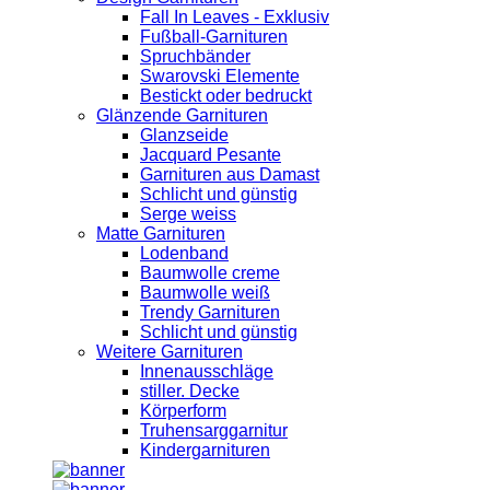
Fall In Leaves - Exklusiv
Fußball-Garnituren
Spruchbänder
Swarovski Elemente
Bestickt oder bedruckt
Glänzende Garnituren
Glanzseide
Jacquard Pesante
Garnituren aus Damast
Schlicht und günstig
Serge weiss
Matte Garnituren
Lodenband
Baumwolle creme
Baumwolle weiß
Trendy Garnituren
Schlicht und günstig
Weitere Garnituren
Innenausschläge
stiller. Decke
Körperform
Truhensarggarnitur
Kindergarnituren