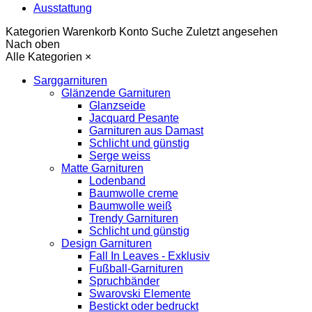
Ausstattung
Kategorien
Warenkorb
Konto
Suche
Zuletzt angesehen
Nach oben
Alle Kategorien
×
Sarggarnituren
Glänzende Garnituren
Glanzseide
Jacquard Pesante
Garnituren aus Damast
Schlicht und günstig
Serge weiss
Matte Garnituren
Lodenband
Baumwolle creme
Baumwolle weiß
Trendy Garnituren
Schlicht und günstig
Design Garnituren
Fall In Leaves - Exklusiv
Fußball-Garnituren
Spruchbänder
Swarovski Elemente
Bestickt oder bedruckt