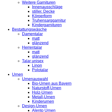
Weitere Garnituren
Innenausschläge
stiller. Decke
Körperform
Truhensarggarnitur
Kindergarnituren
Bestattungswäsche
Damentalar
matt
glänzend
Herrentalar
matt
glänzend
Talar unisex
Linon
Polotalar
Urnen
Urnenauswahl
Bio-Urnen aus Bayern
Naturstoff-Urnen
Holz-Urnen
Metall-Urnen
Kinderurnen
Design-Urnen
Alento Urnen