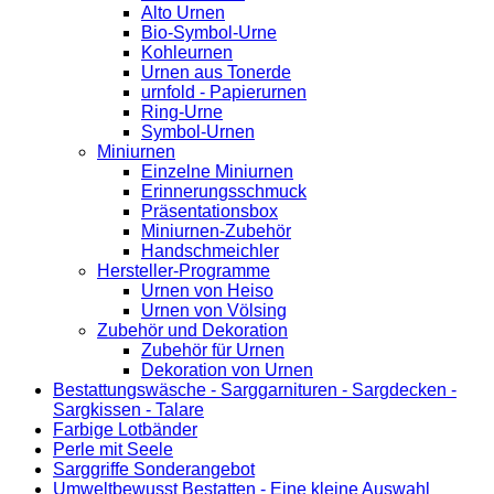
Alto Urnen
Bio-Symbol-Urne
Kohleurnen
Urnen aus Tonerde
urnfold - Papierurnen
Ring-Urne
Symbol-Urnen
Miniurnen
Einzelne Miniurnen
Erinnerungsschmuck
Präsentationsbox
Miniurnen-Zubehör
Handschmeichler
Hersteller-Programme
Urnen von Heiso
Urnen von Völsing
Zubehör und Dekoration
Zubehör für Urnen
Dekoration von Urnen
Bestattungswäsche - Sarggarnituren - Sargdecken -
Sargkissen - Talare
Farbige Lotbänder
Perle mit Seele
Sarggriffe Sonderangebot
Umweltbewusst Bestatten - Eine kleine Auswahl