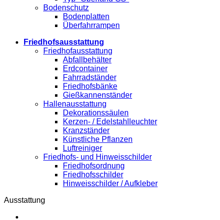
Bodenschutz
Bodenplatten
Überfahrrampen
Friedhofsausstattung
Friedhofausstattung
Abfallbehälter
Erdcontainer
Fahrradständer
Friedhofsbänke
Gießkannenständer
Hallenausstattung
Dekorationssäulen
Kerzen- / Edelstahlleuchter
Kranzständer
Künstliche Pflanzen
Luftreiniger
Friedhofs- und Hinweisschilder
Friedhofsordnung
Friedhofsschilder
Hinweisschilder / Aufkleber
Ausstattung