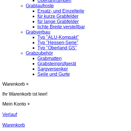
Überfahrrampen
Grablaufroste
Ersatz- und Einzelteile
für kurze Grabfelder
für lange Grabfelder
lichte Breite verstellbar
Grabverbau
Typ "ALU-Kompakt"
Typ "Hessen-Serie"
Typ "Oberland GS"
Grabzubehör
Grabmatten
Grabsteinprüfgerät
Sargversenker
Seile und Gurte
Warenkorb
×
Ihr Warenkorb ist leer!
Mein Konto
×
Verlauf
Warenkorb