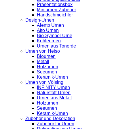
Präsentationsbox
Miniurnen-Zubehör
Handschmeichler
Design-Urnen
Alento Urnen
Alto Urnen
Bio-Symbol-Urne
Kohleurnen
Urnen aus Tonerde
Urnen von Heiso
Biournen
Metall
Holzurnen
Seeurnen
Keramik-Urnen
Urnen von Völsing
INFINITY Urnen
Naturstoff-Urnen
Urnen aus Metall
Holzurnen
Seeurnen
Keramik-Urnen
Zubehör und Dekoration
Zubehör für Urnen
Dekoration von Urnen