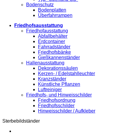
Bodenschutz
Bodenplatten
Überfahrrampen
Friedhofsausstattung
Friedhofausstattung
Abfallbehälter
Erdcontainer
Fahrradständer
Friedhofsbänke
Gießkannenständer
Hallenausstattung
Dekorationssäulen
Kerzen- / Edelstahlleuchter
Kranzständer
Künstliche Pflanzen
Luftreiniger
Friedhofs- und Hinweisschilder
Friedhofsordnung
Friedhofsschilder
Hinweisschilder / Aufkleber
Sterbebildständer