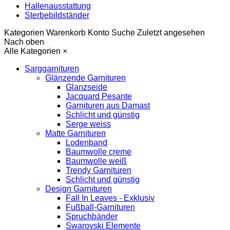
Hallenausstattung
Sterbebildständer
Kategorien
Warenkorb
Konto
Suche
Zuletzt angesehen
Nach oben
Alle Kategorien
×
Sarggarnituren
Glänzende Garnituren
Glanzseide
Jacquard Pesante
Garnituren aus Damast
Schlicht und günstig
Serge weiss
Matte Garnituren
Lodenband
Baumwolle creme
Baumwolle weiß
Trendy Garnituren
Schlicht und günstig
Design Garnituren
Fall In Leaves - Exklusiv
Fußball-Garnituren
Spruchbänder
Swarovski Elemente