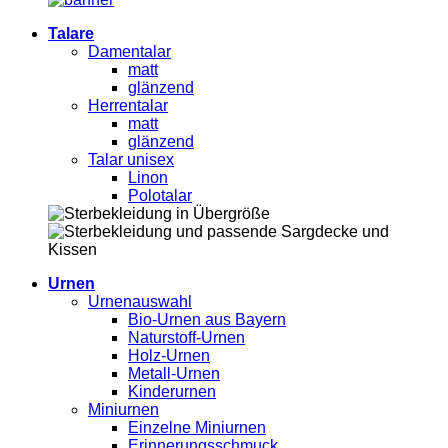
Talare
Damentalar
matt
glänzend
Herrentalar
matt
glänzend
Talar unisex
Linon
Polotalar
Urnen
Urnenauswahl
Bio-Urnen aus Bayern
Naturstoff-Urnen
Holz-Urnen
Metall-Urnen
Kinderurnen
Miniurnen
Einzelne Miniurnen
Erinnerungsschmuck