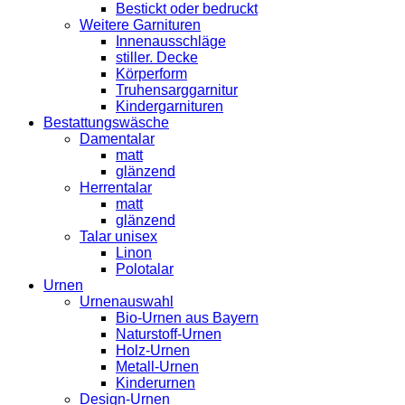
Bestickt oder bedruckt
Weitere Garnituren
Innenausschläge
stiller. Decke
Körperform
Truhensarggarnitur
Kindergarnituren
Bestattungswäsche
Damentalar
matt
glänzend
Herrentalar
matt
glänzend
Talar unisex
Linon
Polotalar
Urnen
Urnenauswahl
Bio-Urnen aus Bayern
Naturstoff-Urnen
Holz-Urnen
Metall-Urnen
Kinderurnen
Design-Urnen