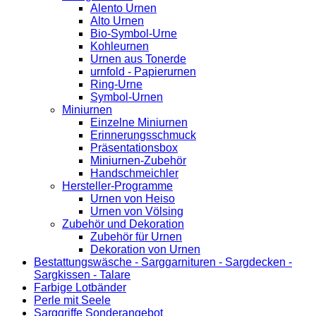
Alento Urnen
Alto Urnen
Bio-Symbol-Urne
Kohleurnen
Urnen aus Tonerde
urnfold - Papierurnen
Ring-Urne
Symbol-Urnen
Miniurnen
Einzelne Miniurnen
Erinnerungsschmuck
Präsentationsbox
Miniurnen-Zubehör
Handschmeichler
Hersteller-Programme
Urnen von Heiso
Urnen von Völsing
Zubehör und Dekoration
Zubehör für Urnen
Dekoration von Urnen
Bestattungswäsche - Sarggarnituren - Sargdecken -
Sargkissen - Talare
Farbige Lotbänder
Perle mit Seele
Sarggriffe Sonderangebot