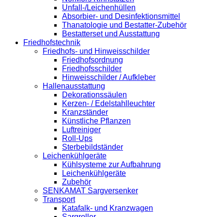
Unfall-/Leichenhüllen
Absorbier- und Desinfektionsmittel
Thanatologie und Bestatter-Zubehör
Bestatterset und Ausstattung
Friedhofstechnik
Friedhofs- und Hinweisschilder
Friedhofsordnung
Friedhofsschilder
Hinweisschilder / Aufkleber
Hallenausstattung
Dekorationssäulen
Kerzen- / Edelstahlleuchter
Kranzständer
Künstliche Pflanzen
Luftreiniger
Roll-Ups
Sterbebildständer
Leichenkühlgeräte
Kühlsysteme zur Aufbahrung
Leichenkühlgeräte
Zubehör
SENKAMAT Sargversenker
Transport
Katafalk- und Kranzwagen
Sargroller