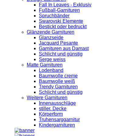
Fall In Leaves - Exklusiv
Fußball-Garnituren
Spruchbänder
Swarovski Elemente
Bestickt oder bedruckt
Glänzende Garnituren
Glanzseide
Jacquard Pesante
Garnituren aus Damast
Schlicht und günstig
Serge weiss
Matte Garnituren
Lodenband
Baumwolle creme
Baumwolle weiß
Trendy Garnituren
Schlicht und günstig
Weitere Garnituren
Innenausschläge
stiller. Decke
Körperform
Truhensarggarnitur
Kindergarnituren