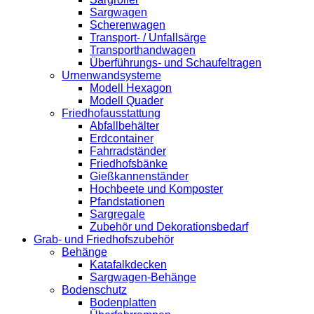
Sargwagen
Scherenwagen
Transport- / Unfallsärge
Transporthandwagen
Überführungs- und Schaufeltragen
Urnenwandsysteme
Modell Hexagon
Modell Quader
Friedhofausstattung
Abfallbehälter
Erdcontainer
Fahrradständer
Friedhofsbänke
Gießkannenständer
Hochbeete und Komposter
Pfandstationen
Sargregale
Zubehör und Dekorationsbedarf
Grab- und Friedhofszubehör
Behänge
Katafalkdecken
Sargwagen-Behänge
Bodenschutz
Bodenplatten