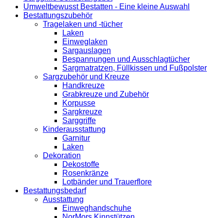
Umweltbewusst Bestatten - Eine kleine Auswahl
Bestattungszubehör
Tragelaken und -tücher
Laken
Einweglaken
Sargauslagen
Bespannungen und Ausschlagtücher
Sargmatratzen, Füllkissen und Fußpolster
Sargzubehör und Kreuze
Handkreuze
Grabkreuze und Zubehör
Korpusse
Sargkreuze
Sarggriffe
Kinderausstattung
Garnitur
Laken
Dekoration
Dekostoffe
Rosenkränze
Lotbänder und Trauerflore
Bestattungsbedarf
Ausstattung
Einweghandschuhe
NorMors Kinnstützen