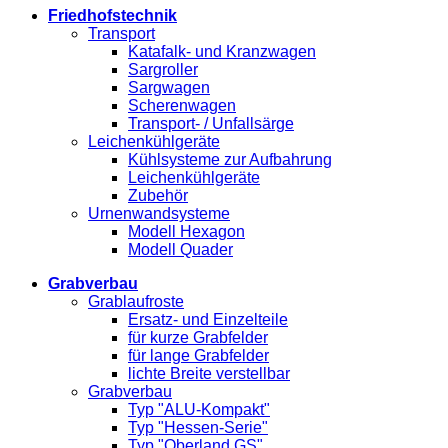
Friedhofstechnik
Transport
Katafalk- und Kranzwagen
Sargroller
Sargwagen
Scherenwagen
Transport- / Unfallsärge
Leichenkühlgeräte
Kühlsysteme zur Aufbahrung
Leichenkühlgeräte
Zubehör
Urnenwandsysteme
Modell Hexagon
Modell Quader
Grabverbau
Grablaufroste
Ersatz- und Einzelteile
für kurze Grabfelder
für lange Grabfelder
lichte Breite verstellbar
Grabverbau
Typ "ALU-Kompakt"
Typ "Hessen-Serie"
Typ "Oberland GS"