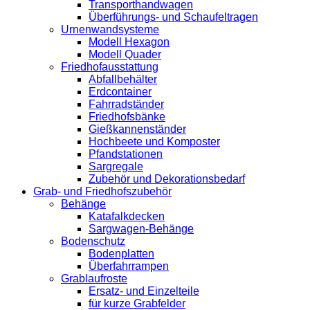
Transporthandwagen
Überführungs- und Schaufeltragen
Urnenwandsysteme
Modell Hexagon
Modell Quader
Friedhofausstattung
Abfallbehälter
Erdcontainer
Fahrradständer
Friedhofsbänke
Gießkannenständer
Hochbeete und Komposter
Pfandstationen
Sargregale
Zubehör und Dekorationsbedarf
Grab- und Friedhofszubehör
Behänge
Katafalkdecken
Sargwagen-Behänge
Bodenschutz
Bodenplatten
Überfahrrampen
Grablaufroste
Ersatz- und Einzelteile
für kurze Grabfelder