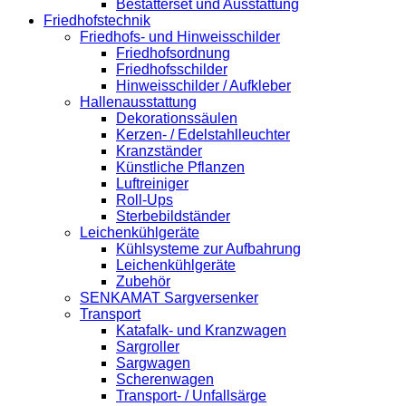
Bestatterset und Ausstattung
Friedhofstechnik
Friedhofs- und Hinweisschilder
Friedhofsordnung
Friedhofsschilder
Hinweisschilder / Aufkleber
Hallenausstattung
Dekorationssäulen
Kerzen- / Edelstahlleuchter
Kranzständer
Künstliche Pflanzen
Luftreiniger
Roll-Ups
Sterbebildständer
Leichenkühlgeräte
Kühlsysteme zur Aufbahrung
Leichenkühlgeräte
Zubehör
SENKAMAT Sargversenker
Transport
Katafalk- und Kranzwagen
Sargroller
Sargwagen
Scherenwagen
Transport- / Unfallsärge