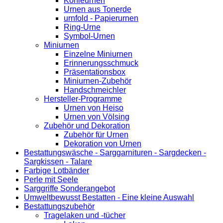
Kohleurnen
Urnen aus Tonerde
urnfold - Papierurnen
Ring-Urne
Symbol-Urnen
Miniurnen
Einzelne Miniurnen
Erinnerungsschmuck
Präsentationsbox
Miniurnen-Zubehör
Handschmeichler
Hersteller-Programme
Urnen von Heiso
Urnen von Völsing
Zubehör und Dekoration
Zubehör für Urnen
Dekoration von Urnen
Bestattungswäsche - Sarggarnituren - Sargdecken -
Sargkissen - Talare
Farbige Lotbänder
Perle mit Seele
Sarggriffe Sonderangebot
Umweltbewusst Bestatten - Eine kleine Auswahl
Bestattungszubehör
Tragelaken und -tücher