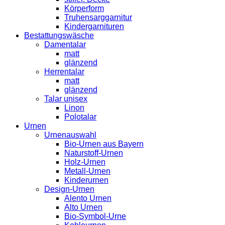
Körperform
Truhensarggarnitur
Kindergarnituren
Bestattungswäsche
Damentalar
matt
glänzend
Herrentalar
matt
glänzend
Talar unisex
Linon
Polotalar
Urnen
Urnenauswahl
Bio-Urnen aus Bayern
Naturstoff-Urnen
Holz-Urnen
Metall-Urnen
Kinderurnen
Design-Urnen
Alento Urnen
Alto Urnen
Bio-Symbol-Urne