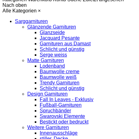
Nach oben
Alle Kategorien
×
Sarggarnituren
Glänzende Garnituren
Glanzseide
Jacquard Pesante
Garnituren aus Damast
Schlicht und günstig
Serge weiss
Matte Garnituren
Lodenband
Baumwolle creme
Baumwolle weiß
Trendy Garnituren
Schlicht und günstig
Design Garnituren
Fall In Leaves - Exklusiv
Fußball-Garnituren
Spruchbänder
Swarovski Elemente
Bestickt oder bedruckt
Weitere Garnituren
Innenausschläge
stiller. Decke