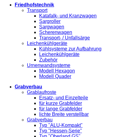
Friedhofstechnik
Transport
Katafalk- und Kranzwagen
Sargroller
Sargwagen
Scherenwagen
Transport- / Unfallsärge
Leichenkühlgeräte
Kühlsysteme zur Aufbahrung
Leichenkühlgeräte
Zubehör
Urnenwandsysteme
Modell Hexagon
Modell Quader
Grabverbau
Grablaufroste
Ersatz- und Einzelteile
für kurze Grabfelder
für lange Grabfelder
lichte Breite verstellbar
Grabverbau
Typ "ALU-Kompakt"
Typ "Hessen-Serie"
Typ "Oberland GS"