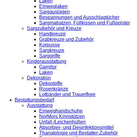
Laken
Einweglaken
Sargauslagen
Bespannungen und Ausschlagtücher
Sargmatratzen, Füllkissen und Fußpolster
Sargzubehör und Kreuze
Handkreuze
Grabkreuze und Zubehör
Korpusse
Sargkreuze
Sarggriffe
Kinderausstattung
Garnitur
Laken
Dekoration
Dekostoffe
Rosenkränze
Lotbänder und Trauerflore
Bestattungsbedarf
Ausstattung
Einweghandschuhe
NorMors Kinnstützen
Unfall-/Leichenhüllen
Absorbier- und Desinfektionsmittel
Thanatologie und Bestatter-Zubehör