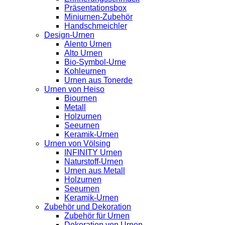
Präsentationsbox
Miniurnen-Zubehör
Handschmeichler
Design-Urnen
Alento Urnen
Alto Urnen
Bio-Symbol-Urne
Kohleurnen
Urnen aus Tonerde
Urnen von Heiso
Biournen
Metall
Holzurnen
Seeurnen
Keramik-Urnen
Urnen von Völsing
INFINITY Urnen
Naturstoff-Urnen
Urnen aus Metall
Holzurnen
Seeurnen
Keramik-Urnen
Zubehör und Dekoration
Zubehör für Urnen
Dekoration von Urnen