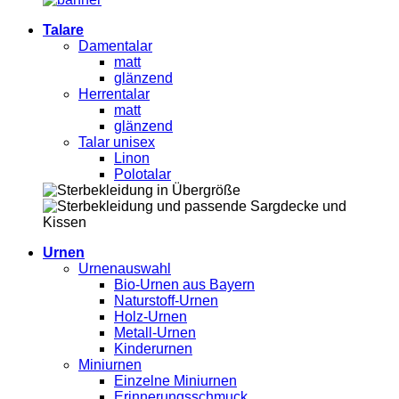
Talare
Damentalar
matt
glänzend
Herrentalar
matt
glänzend
Talar unisex
Linon
Polotalar
Urnen
Urnenauswahl
Bio-Urnen aus Bayern
Naturstoff-Urnen
Holz-Urnen
Metall-Urnen
Kinderurnen
Miniurnen
Einzelne Miniurnen
Erinnerungsschmuck