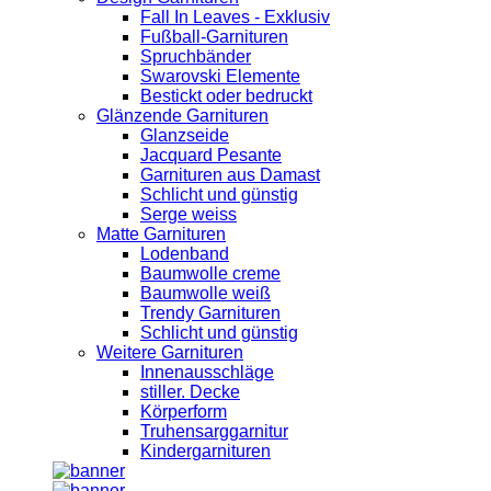
Fall In Leaves - Exklusiv
Fußball-Garnituren
Spruchbänder
Swarovski Elemente
Bestickt oder bedruckt
Glänzende Garnituren
Glanzseide
Jacquard Pesante
Garnituren aus Damast
Schlicht und günstig
Serge weiss
Matte Garnituren
Lodenband
Baumwolle creme
Baumwolle weiß
Trendy Garnituren
Schlicht und günstig
Weitere Garnituren
Innenausschläge
stiller. Decke
Körperform
Truhensarggarnitur
Kindergarnituren