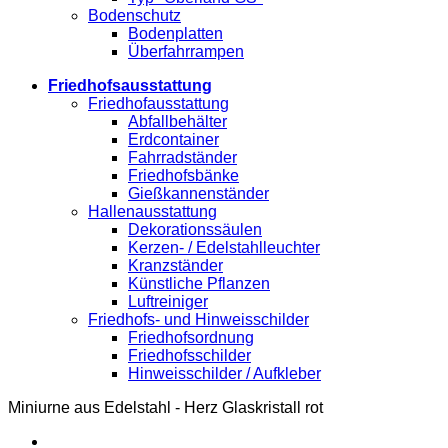
Bodenschutz
Bodenplatten
Überfahrrampen
Friedhofsausstattung
Friedhofausstattung
Abfallbehälter
Erdcontainer
Fahrradständer
Friedhofsbänke
Gießkannenständer
Hallenausstattung
Dekorationssäulen
Kerzen- / Edelstahlleuchter
Kranzständer
Künstliche Pflanzen
Luftreiniger
Friedhofs- und Hinweisschilder
Friedhofsordnung
Friedhofsschilder
Hinweisschilder / Aufkleber
Miniurne aus Edelstahl - Herz Glaskristall rot