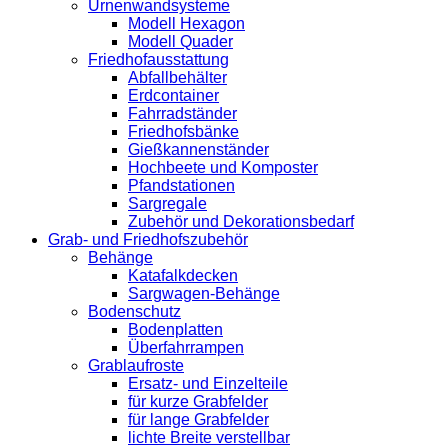
Urnenwandsysteme
Modell Hexagon
Modell Quader
Friedhofausstattung
Abfallbehälter
Erdcontainer
Fahrradständer
Friedhofsbänke
Gießkannenständer
Hochbeete und Komposter
Pfandstationen
Sargregale
Zubehör und Dekorationsbedarf
Grab- und Friedhofszubehör
Behänge
Katafalkdecken
Sargwagen-Behänge
Bodenschutz
Bodenplatten
Überfahrrampen
Grablaufroste
Ersatz- und Einzelteile
für kurze Grabfelder
für lange Grabfelder
lichte Breite verstellbar