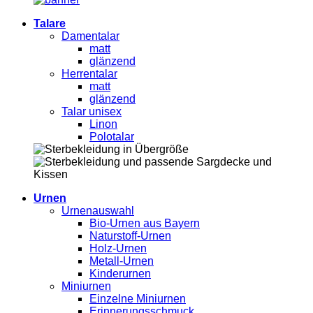
Talare
Damentalar
matt
glänzend
Herrentalar
matt
glänzend
Talar unisex
Linon
Polotalar
Urnen
Urnenauswahl
Bio-Urnen aus Bayern
Naturstoff-Urnen
Holz-Urnen
Metall-Urnen
Kinderurnen
Miniurnen
Einzelne Miniurnen
Erinnerungsschmuck