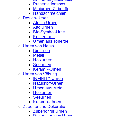
Präsentationsbox
Miniurnen-Zubehör
Handschmeichler
Design-Urnen
Alento Urnen
Alto Urnen
Bio-Symbol-Urne
Kohleurnen
Urnen aus Tonerde
Urnen von Heiso
Biournen
Metall
Holzurnen
Seeurnen
Keramik-Urnen
Urnen von Völsing
INFINITY Urnen
Naturstoff-Urnen
Urnen aus Metall
Holzurnen
Seeurnen
Keramik-Urnen
Zubehör und Dekoration
Zubehör für Urnen
Dekoration von Urnen