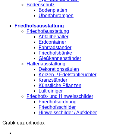
Bodenschutz
Bodenplatten
Überfahrrampen
Friedhofsausstattung
Friedhofausstattung
Abfallbehälter
Erdcontainer
Fahrradständer
Friedhofsbänke
Gießkannenständer
Hallenausstattung
Dekorationssäulen
Kerzen- / Edelstahlleuchter
Kranzständer
Künstliche Pflanzen
Luftreiniger
Friedhofs- und Hinweisschilder
Friedhofsordnung
Friedhofsschilder
Hinweisschilder / Aufkleber
Grabkreuz orthodox