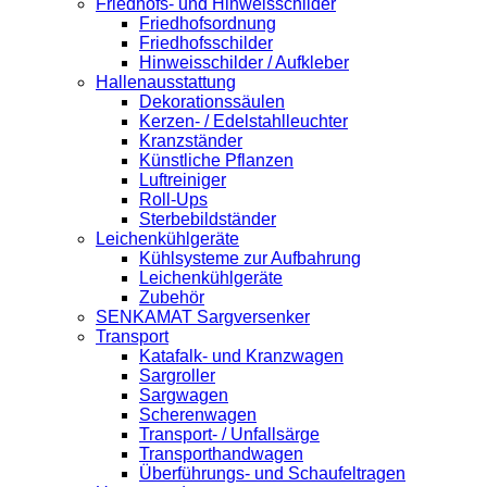
Friedhofs- und Hinweisschilder
Friedhofsordnung
Friedhofsschilder
Hinweisschilder / Aufkleber
Hallenausstattung
Dekorationssäulen
Kerzen- / Edelstahlleuchter
Kranzständer
Künstliche Pflanzen
Luftreiniger
Roll-Ups
Sterbebildständer
Leichenkühlgeräte
Kühlsysteme zur Aufbahrung
Leichenkühlgeräte
Zubehör
SENKAMAT Sargversenker
Transport
Katafalk- und Kranzwagen
Sargroller
Sargwagen
Scherenwagen
Transport- / Unfallsärge
Transporthandwagen
Überführungs- und Schaufeltragen