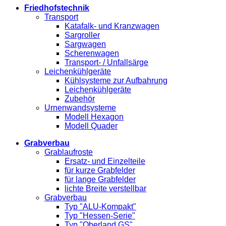
Friedhofstechnik
Transport
Katafalk- und Kranzwagen
Sargroller
Sargwagen
Scherenwagen
Transport- / Unfallsärge
Leichenkühlgeräte
Kühlsysteme zur Aufbahrung
Leichenkühlgeräte
Zubehör
Urnenwandsysteme
Modell Hexagon
Modell Quader
Grabverbau
Grablaufroste
Ersatz- und Einzelteile
für kurze Grabfelder
für lange Grabfelder
lichte Breite verstellbar
Grabverbau
Typ "ALU-Kompakt"
Typ "Hessen-Serie"
Typ "Oberland GS"