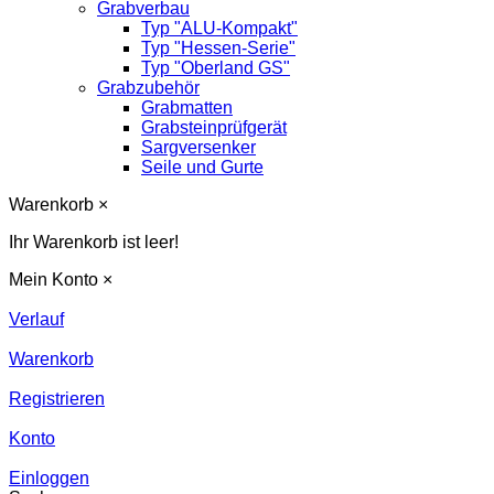
Grabverbau
Typ "ALU-Kompakt"
Typ "Hessen-Serie"
Typ "Oberland GS"
Grabzubehör
Grabmatten
Grabsteinprüfgerät
Sargversenker
Seile und Gurte
Warenkorb
×
Ihr Warenkorb ist leer!
Mein Konto
×
Verlauf
Warenkorb
Registrieren
Konto
Einloggen