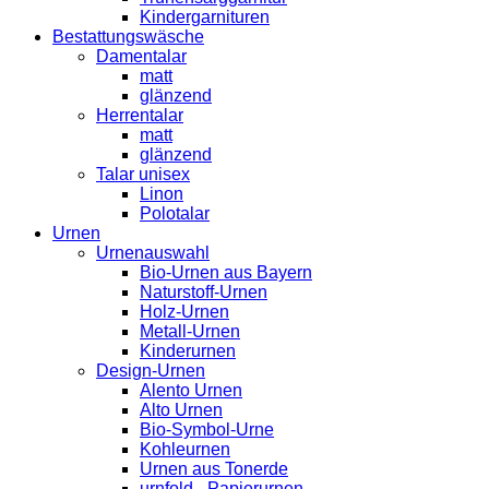
Kindergarnituren
Bestattungswäsche
Damentalar
matt
glänzend
Herrentalar
matt
glänzend
Talar unisex
Linon
Polotalar
Urnen
Urnenauswahl
Bio-Urnen aus Bayern
Naturstoff-Urnen
Holz-Urnen
Metall-Urnen
Kinderurnen
Design-Urnen
Alento Urnen
Alto Urnen
Bio-Symbol-Urne
Kohleurnen
Urnen aus Tonerde
urnfold - Papierurnen