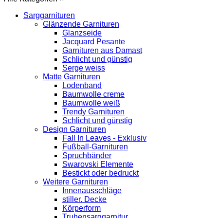
Sarggarnituren
Glänzende Garnituren
Glanzseide
Jacquard Pesante
Garnituren aus Damast
Schlicht und günstig
Serge weiss
Matte Garnituren
Lodenband
Baumwolle creme
Baumwolle weiß
Trendy Garnituren
Schlicht und günstig
Design Garnituren
Fall In Leaves - Exklusiv
Fußball-Garnituren
Spruchbänder
Swarovski Elemente
Bestickt oder bedruckt
Weitere Garnituren
Innenausschläge
stiller. Decke
Körperform
Truhensarggarnitur