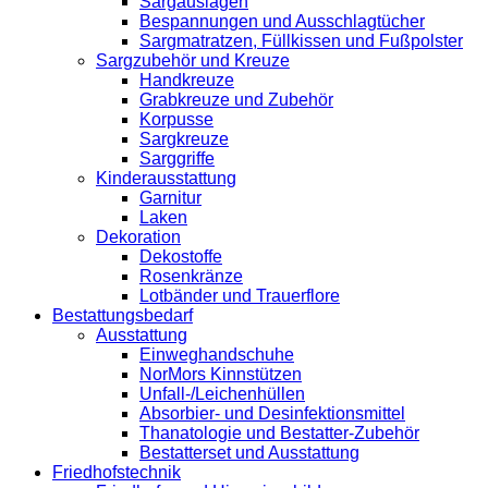
Sargauslagen
Bespannungen und Ausschlagtücher
Sargmatratzen, Füllkissen und Fußpolster
Sargzubehör und Kreuze
Handkreuze
Grabkreuze und Zubehör
Korpusse
Sargkreuze
Sarggriffe
Kinderausstattung
Garnitur
Laken
Dekoration
Dekostoffe
Rosenkränze
Lotbänder und Trauerflore
Bestattungsbedarf
Ausstattung
Einweghandschuhe
NorMors Kinnstützen
Unfall-/Leichenhüllen
Absorbier- und Desinfektionsmittel
Thanatologie und Bestatter-Zubehör
Bestatterset und Ausstattung
Friedhofstechnik