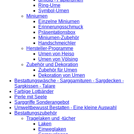
Ring-Urne
Symbol-Urnen
Miniurnen
Einzelne Miniurnen
Erinnerungsschmuck
Präsentationsbox
Miniurnen-Zubehör
Handschmeichler
Hersteller-Programme
Urnen von Heiso
Urnen von Völsing
Zubehör und Dekoration
Zubehör für Urnen
Dekoration von Urnen
Bestattungswäsche - Sarggarnituren - Sargdecken -
Sargkissen - Talare
Farbige Lotbänder
Perle mit Seele
Sarggriffe Sonderangebot
Umweltbewusst Bestatten - Eine kleine Auswahl
Bestattungszubehör
Tragelaken und -tücher
Laken
Einweglaken