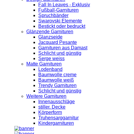
Fall In Leaves - Exklusiv
Fußball-Garnituren
Spruchbänder
Swarovski Elemente
Bestickt oder bedruckt
Glänzende Garnituren
Glanzseide
Jacquard Pesante
Garnituren aus Damast
Schlicht und günstig
Serge weiss
Matte Garnituren
Lodenband
Baumwolle creme
Baumwolle weiß
Trendy Garnituren
Schlicht und günstig
Weitere Garnituren
Innenausschläge
stiller. Decke
Körperform
Truhensarggarnitur
Kindergarnituren