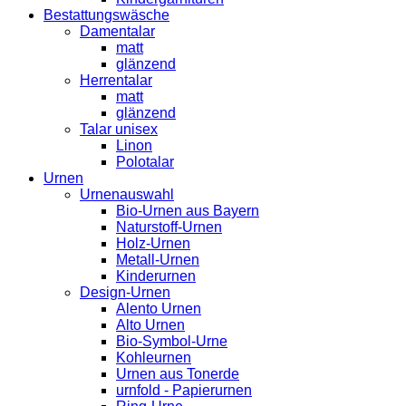
Bestattungswäsche
Damentalar
matt
glänzend
Herrentalar
matt
glänzend
Talar unisex
Linon
Polotalar
Urnen
Urnenauswahl
Bio-Urnen aus Bayern
Naturstoff-Urnen
Holz-Urnen
Metall-Urnen
Kinderurnen
Design-Urnen
Alento Urnen
Alto Urnen
Bio-Symbol-Urne
Kohleurnen
Urnen aus Tonerde
urnfold - Papierurnen