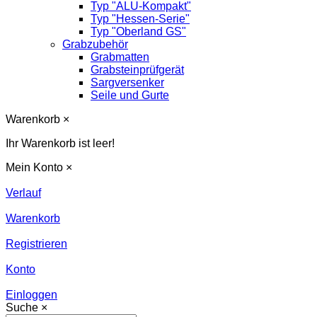
Typ "ALU-Kompakt"
Typ "Hessen-Serie"
Typ "Oberland GS"
Grabzubehör
Grabmatten
Grabsteinprüfgerät
Sargversenker
Seile und Gurte
Warenkorb
×
Ihr Warenkorb ist leer!
Mein Konto
×
Verlauf
Warenkorb
Registrieren
Konto
Einloggen
Suche
×