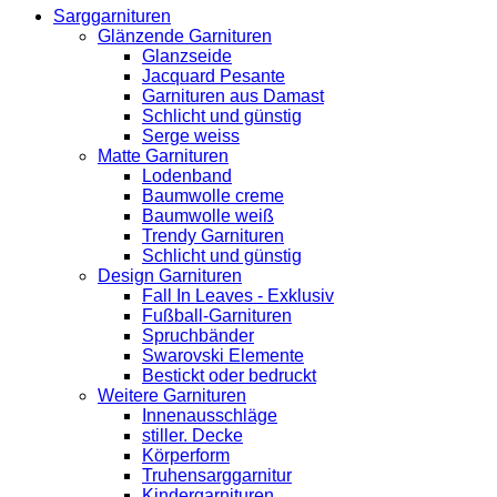
Sarggarnituren
Glänzende Garnituren
Glanzseide
Jacquard Pesante
Garnituren aus Damast
Schlicht und günstig
Serge weiss
Matte Garnituren
Lodenband
Baumwolle creme
Baumwolle weiß
Trendy Garnituren
Schlicht und günstig
Design Garnituren
Fall In Leaves - Exklusiv
Fußball-Garnituren
Spruchbänder
Swarovski Elemente
Bestickt oder bedruckt
Weitere Garnituren
Innenausschläge
stiller. Decke
Körperform
Truhensarggarnitur
Kindergarnituren