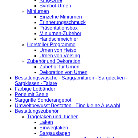
Ring-Urne
Symbol-Urnen
Miniurnen
Einzelne Miniurnen
Erinnerungsschmuck
Präsentationsbox
Miniurnen-Zubehör
Handschmeichler
Hersteller-Programme
Urnen von Heiso
Urnen von Völsing
Zubehör und Dekoration
Zubehör für Urnen
Dekoration von Urnen
Bestattungswäsche - Sarggarnituren - Sargdecken -
Sargkissen - Talare
Farbige Lotbänder
Perle mit Seele
Sarggriffe Sonderangebot
Umweltbewusst Bestatten - Eine kleine Auswahl
Bestattungszubehör
Tragelaken und -tücher
Laken
Einweglaken
Sargauslagen