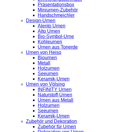
Präsentationsbox
Miniurnen-Zubehör
Handschmeichler
Design-Urnen
Alento Urnen
Alto Urnen
Bio-Symbol-Urne
Kohleurnen
Urnen aus Tonerde
Urnen von Heiso
Biournen
Metall
Holzurnen
Seeurnen
Keramik-Urnen
Urnen von Völsing
INFINITY Urnen
Naturstoff-Urnen
Urnen aus Metall
Holzurnen
Seeurnen
Keramik-Urnen
Zubehör und Dekoration
Zubehör für Urnen
Dekoration von Urnen