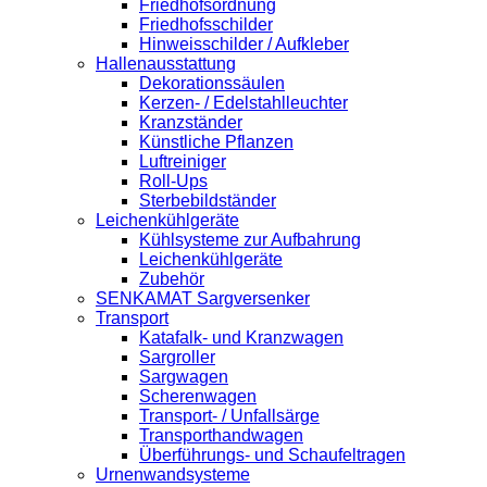
Friedhofsordnung
Friedhofsschilder
Hinweisschilder / Aufkleber
Hallenausstattung
Dekorationssäulen
Kerzen- / Edelstahlleuchter
Kranzständer
Künstliche Pflanzen
Luftreiniger
Roll-Ups
Sterbebildständer
Leichenkühlgeräte
Kühlsysteme zur Aufbahrung
Leichenkühlgeräte
Zubehör
SENKAMAT Sargversenker
Transport
Katafalk- und Kranzwagen
Sargroller
Sargwagen
Scherenwagen
Transport- / Unfallsärge
Transporthandwagen
Überführungs- und Schaufeltragen
Urnenwandsysteme