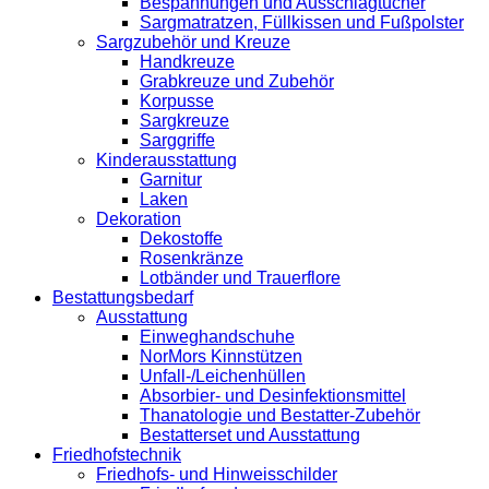
Bespannungen und Ausschlagtücher
Sargmatratzen, Füllkissen und Fußpolster
Sargzubehör und Kreuze
Handkreuze
Grabkreuze und Zubehör
Korpusse
Sargkreuze
Sarggriffe
Kinderausstattung
Garnitur
Laken
Dekoration
Dekostoffe
Rosenkränze
Lotbänder und Trauerflore
Bestattungsbedarf
Ausstattung
Einweghandschuhe
NorMors Kinnstützen
Unfall-/Leichenhüllen
Absorbier- und Desinfektionsmittel
Thanatologie und Bestatter-Zubehör
Bestatterset und Ausstattung
Friedhofstechnik
Friedhofs- und Hinweisschilder