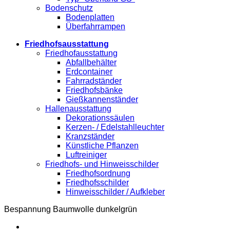
Bodenschutz
Bodenplatten
Überfahrrampen
Friedhofsausstattung
Friedhofausstattung
Abfallbehälter
Erdcontainer
Fahrradständer
Friedhofsbänke
Gießkannenständer
Hallenausstattung
Dekorationssäulen
Kerzen- / Edelstahlleuchter
Kranzständer
Künstliche Pflanzen
Luftreiniger
Friedhofs- und Hinweisschilder
Friedhofsordnung
Friedhofsschilder
Hinweisschilder / Aufkleber
Bespannung Baumwolle dunkelgrün