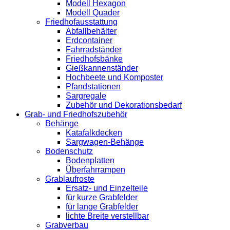
Modell Hexagon
Modell Quader
Friedhofausstattung
Abfallbehälter
Erdcontainer
Fahrradständer
Friedhofsbänke
Gießkannenständer
Hochbeete und Komposter
Pfandstationen
Sargregale
Zubehör und Dekorationsbedarf
Grab- und Friedhofszubehör
Behänge
Katafalkdecken
Sargwagen-Behänge
Bodenschutz
Bodenplatten
Überfahrrampen
Grablaufroste
Ersatz- und Einzelteile
für kurze Grabfelder
für lange Grabfelder
lichte Breite verstellbar
Grabverbau