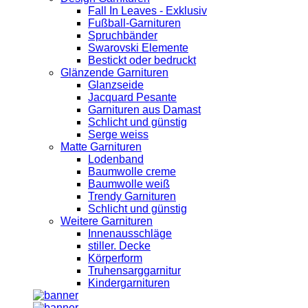
Fall In Leaves - Exklusiv
Fußball-Garnituren
Spruchbänder
Swarovski Elemente
Bestickt oder bedruckt
Glänzende Garnituren
Glanzseide
Jacquard Pesante
Garnituren aus Damast
Schlicht und günstig
Serge weiss
Matte Garnituren
Lodenband
Baumwolle creme
Baumwolle weiß
Trendy Garnituren
Schlicht und günstig
Weitere Garnituren
Innenausschläge
stiller. Decke
Körperform
Truhensarggarnitur
Kindergarnituren