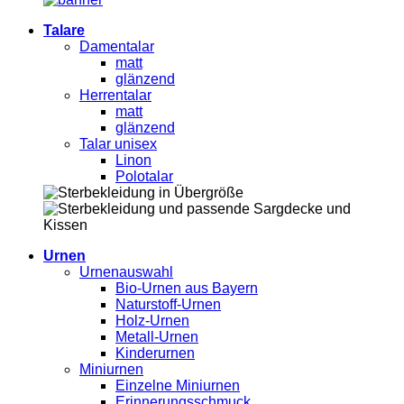
Talare
Damentalar
matt
glänzend
Herrentalar
matt
glänzend
Talar unisex
Linon
Polotalar
Urnen
Urnenauswahl
Bio-Urnen aus Bayern
Naturstoff-Urnen
Holz-Urnen
Metall-Urnen
Kinderurnen
Miniurnen
Einzelne Miniurnen
Erinnerungsschmuck