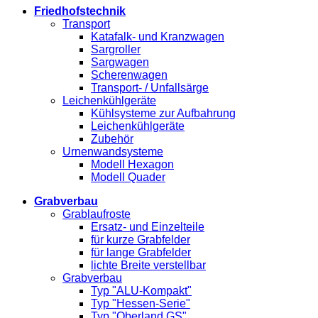
Friedhofstechnik
Transport
Katafalk- und Kranzwagen
Sargroller
Sargwagen
Scherenwagen
Transport- / Unfallsärge
Leichenkühlgeräte
Kühlsysteme zur Aufbahrung
Leichenkühlgeräte
Zubehör
Urnenwandsysteme
Modell Hexagon
Modell Quader
Grabverbau
Grablaufroste
Ersatz- und Einzelteile
für kurze Grabfelder
für lange Grabfelder
lichte Breite verstellbar
Grabverbau
Typ "ALU-Kompakt"
Typ "Hessen-Serie"
Typ "Oberland GS"