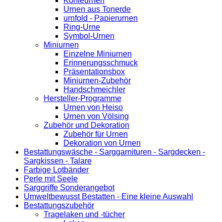
Kohleurnen
Urnen aus Tonerde
urnfold - Papierurnen
Ring-Urne
Symbol-Urnen
Miniurnen
Einzelne Miniurnen
Erinnerungsschmuck
Präsentationsbox
Miniurnen-Zubehör
Handschmeichler
Hersteller-Programme
Urnen von Heiso
Urnen von Völsing
Zubehör und Dekoration
Zubehör für Urnen
Dekoration von Urnen
Bestattungswäsche - Sarggarnituren - Sargdecken -
Sargkissen - Talare
Farbige Lotbänder
Perle mit Seele
Sarggriffe Sonderangebot
Umweltbewusst Bestatten - Eine kleine Auswahl
Bestattungszubehör
Tragelaken und -tücher