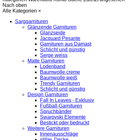
Nach oben
Alle Kategorien
×
Sarggarnituren
Glänzende Garnituren
Glanzseide
Jacquard Pesante
Garnituren aus Damast
Schlicht und günstig
Serge weiss
Matte Garnituren
Lodenband
Baumwolle creme
Baumwolle weiß
Trendy Garnituren
Schlicht und günstig
Design Garnituren
Fall In Leaves - Exklusiv
Fußball-Garnituren
Spruchbänder
Swarovski Elemente
Bestickt oder bedruckt
Weitere Garnituren
Innenausschläge
stiller. Decke