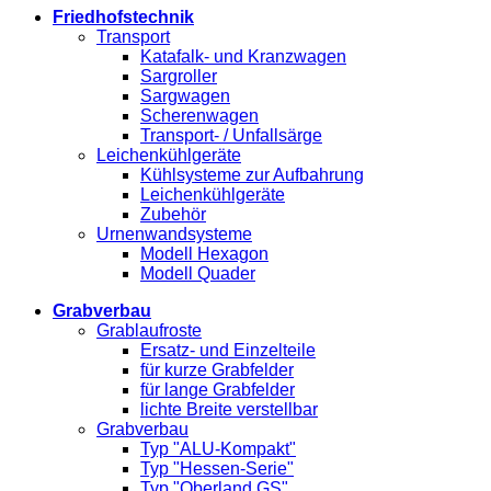
Friedhofstechnik
Transport
Katafalk- und Kranzwagen
Sargroller
Sargwagen
Scherenwagen
Transport- / Unfallsärge
Leichenkühlgeräte
Kühlsysteme zur Aufbahrung
Leichenkühlgeräte
Zubehör
Urnenwandsysteme
Modell Hexagon
Modell Quader
Grabverbau
Grablaufroste
Ersatz- und Einzelteile
für kurze Grabfelder
für lange Grabfelder
lichte Breite verstellbar
Grabverbau
Typ "ALU-Kompakt"
Typ "Hessen-Serie"
Typ "Oberland GS"