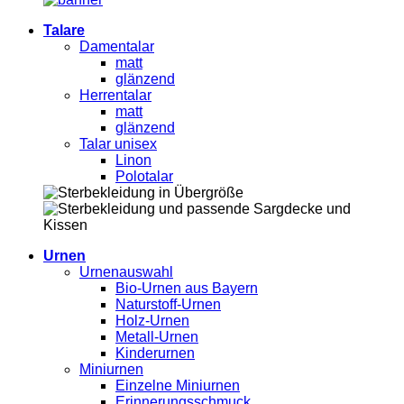
Talare
Damentalar
matt
glänzend
Herrentalar
matt
glänzend
Talar unisex
Linon
Polotalar
Urnen
Urnenauswahl
Bio-Urnen aus Bayern
Naturstoff-Urnen
Holz-Urnen
Metall-Urnen
Kinderurnen
Miniurnen
Einzelne Miniurnen
Erinnerungsschmuck