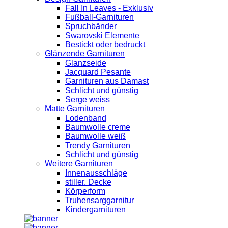
Fall In Leaves - Exklusiv
Fußball-Garnituren
Spruchbänder
Swarovski Elemente
Bestickt oder bedruckt
Glänzende Garnituren
Glanzseide
Jacquard Pesante
Garnituren aus Damast
Schlicht und günstig
Serge weiss
Matte Garnituren
Lodenband
Baumwolle creme
Baumwolle weiß
Trendy Garnituren
Schlicht und günstig
Weitere Garnituren
Innenausschläge
stiller. Decke
Körperform
Truhensarggarnitur
Kindergarnituren