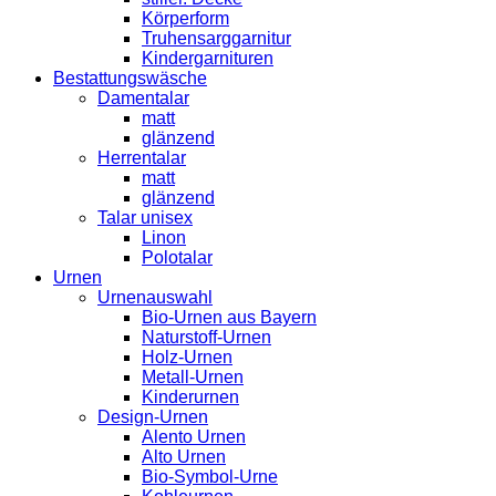
Körperform
Truhensarggarnitur
Kindergarnituren
Bestattungswäsche
Damentalar
matt
glänzend
Herrentalar
matt
glänzend
Talar unisex
Linon
Polotalar
Urnen
Urnenauswahl
Bio-Urnen aus Bayern
Naturstoff-Urnen
Holz-Urnen
Metall-Urnen
Kinderurnen
Design-Urnen
Alento Urnen
Alto Urnen
Bio-Symbol-Urne