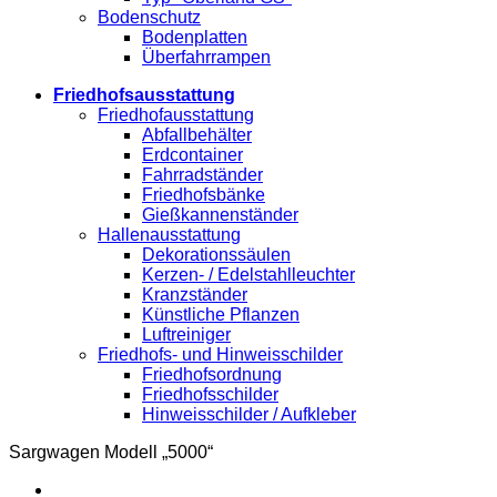
Bodenschutz
Bodenplatten
Überfahrrampen
Friedhofsausstattung
Friedhofausstattung
Abfallbehälter
Erdcontainer
Fahrradständer
Friedhofsbänke
Gießkannenständer
Hallenausstattung
Dekorationssäulen
Kerzen- / Edelstahlleuchter
Kranzständer
Künstliche Pflanzen
Luftreiniger
Friedhofs- und Hinweisschilder
Friedhofsordnung
Friedhofsschilder
Hinweisschilder / Aufkleber
Sargwagen Modell „5000“