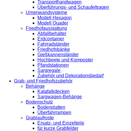
Transporthandwagen
Überführungs- und Schaufeltragen
Urnenwandsysteme
Modell Hexagon
Modell Quader
Friedhofausstattung
Abfallbehälter
Erdcontainer
Fahrradständer
Friedhofsbänke
Gießkannenständer
Hochbeete und Komposter
Pfandstationen
Sargregale
Zubehör und Dekorationsbedarf
Grab- und Friedhofszubehör
Behänge
Katafalkdecken
Sargwagen-Behänge
Bodenschutz
Bodenplatten
Überfahrrampen
Grablaufroste
Ersatz- und Einzelteile
für kurze Grabfelder