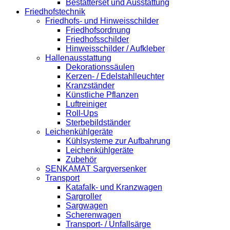
Bestatterset und Ausstattung
Friedhofstechnik
Friedhofs- und Hinweisschilder
Friedhofsordnung
Friedhofsschilder
Hinweisschilder / Aufkleber
Hallenausstattung
Dekorationssäulen
Kerzen- / Edelstahlleuchter
Kranzständer
Künstliche Pflanzen
Luftreiniger
Roll-Ups
Sterbebildständer
Leichenkühlgeräte
Kühlsysteme zur Aufbahrung
Leichenkühlgeräte
Zubehör
SENKAMAT Sargversenker
Transport
Katafalk- und Kranzwagen
Sargroller
Sargwagen
Scherenwagen
Transport- / Unfallsärge