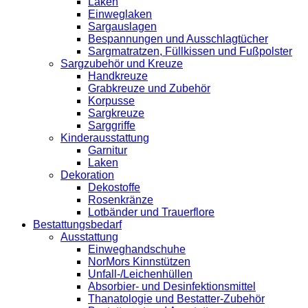
Laken
Einweglaken
Sargauslagen
Bespannungen und Ausschlagtücher
Sargmatratzen, Füllkissen und Fußpolster
Sargzubehör und Kreuze
Handkreuze
Grabkreuze und Zubehör
Korpusse
Sargkreuze
Sarggriffe
Kinderausstattung
Garnitur
Laken
Dekoration
Dekostoffe
Rosenkränze
Lotbänder und Trauerflore
Bestattungsbedarf
Ausstattung
Einweghandschuhe
NorMors Kinnstützen
Unfall-/Leichenhüllen
Absorbier- und Desinfektionsmittel
Thanatologie und Bestatter-Zubehör