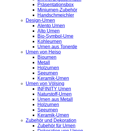
Präsentationsbox
Miniurnen-Zubehör
Handschmeichler
Design-Urnen
Alento Urnen
Alto Urnen
Bio-Symbol-Urne
Kohleurnen
Urnen aus Tonerde
Urnen von Heiso
Biournen
Metall
Holzurnen
Seeurnen
Keramik-Urnen
Urnen von Völsing
INFINITY Urnen
Naturstoff-Urnen
Urnen aus Metall
Holzurnen
Seeurnen
Keramik-Urnen
Zubehör und Dekoration
Zubehör für Urnen
Dekoration von Urnen