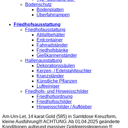
Bodenschutz
Bodenplatten
Überfahrrampen
Friedhofsausstattung
Friedhofausstattung
Abfallbehälter
Erdcontainer
Fahrradständer
Friedhofsbänke
Gießkannenständer
Hallenausstattung
Dekorationssäulen
Kerzen- / Edelstahlleuchter
Kranzständer
Künstliche Pflanzen
Luftreiniger
Friedhofs- und Hinweisschilder
Friedhofsordnung
Friedhofsschilder
Hinweisschilder / Aufkleber
Am-Urn-Let, 14 karat Gold (585) in Samtdose Kreuzform,
kleine Ausführung!!! ACHTUNG: Ab 01.04.2025 geänderte
Konditionen aufgrund massiver Goldpreissteigerung !!!