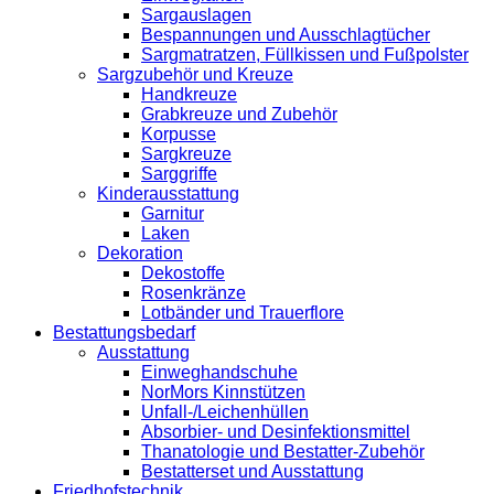
Sargauslagen
Bespannungen und Ausschlagtücher
Sargmatratzen, Füllkissen und Fußpolster
Sargzubehör und Kreuze
Handkreuze
Grabkreuze und Zubehör
Korpusse
Sargkreuze
Sarggriffe
Kinderausstattung
Garnitur
Laken
Dekoration
Dekostoffe
Rosenkränze
Lotbänder und Trauerflore
Bestattungsbedarf
Ausstattung
Einweghandschuhe
NorMors Kinnstützen
Unfall-/Leichenhüllen
Absorbier- und Desinfektionsmittel
Thanatologie und Bestatter-Zubehör
Bestatterset und Ausstattung
Friedhofstechnik