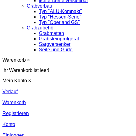
lichte Breite verstellbar
Grabverbau
Typ "ALU-Kompakt"
Typ "Hessen-Serie"
Typ "Oberland GS"
Grabzubehör
Grabmatten
Grabsteinprüfgerät
Sargversenker
Seile und Gurte
Warenkorb
×
Ihr Warenkorb ist leer!
Mein Konto
×
Verlauf
Warenkorb
Registrieren
Konto
Einloggen