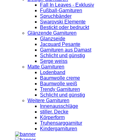
Fall In Leaves - Exklusiv
Fußball-Garnituren
Spruchbänder
Swarovski Elemente
Bestickt oder bedruckt
Glänzende Garnituren
Glanzseide
Jacquard Pesante
Garnituren aus Damast
Schlicht und günstig
Serge weiss
Matte Garnituren
Lodenband
Baumwolle creme
Baumwolle weiß
Trendy Garnituren
Schlicht und günstig
Weitere Garnituren
Innenausschläge
stiller. Decke
Körperform
Truhensarggarnitur
Kindergarnituren