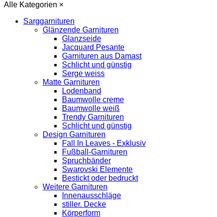
Alle Kategorien
×
Sarggarnituren
Glänzende Garnituren
Glanzseide
Jacquard Pesante
Garnituren aus Damast
Schlicht und günstig
Serge weiss
Matte Garnituren
Lodenband
Baumwolle creme
Baumwolle weiß
Trendy Garnituren
Schlicht und günstig
Design Garnituren
Fall In Leaves - Exklusiv
Fußball-Garnituren
Spruchbänder
Swarovski Elemente
Bestickt oder bedruckt
Weitere Garnituren
Innenausschläge
stiller. Decke
Körperform