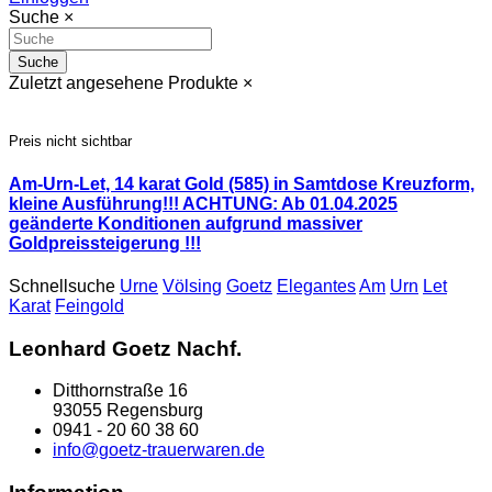
Suche
×
Suche
Zuletzt angesehene Produkte
×
Preis nicht sichtbar
Am-Urn-Let, 14 karat Gold (585) in Samtdose Kreuzform,
kleine Ausführung!!! ACHTUNG: Ab 01.04.2025
geänderte Konditionen aufgrund massiver
Goldpreissteigerung !!!
Schnellsuche
Urne
Völsing
Goetz
Elegantes
Am
Urn
Let
Karat
Feingold
Leonhard Goetz Nachf.
Ditthornstraße 16
93055 Regensburg
0941 - 20 60 38 60
info@goetz-trauerwaren.de