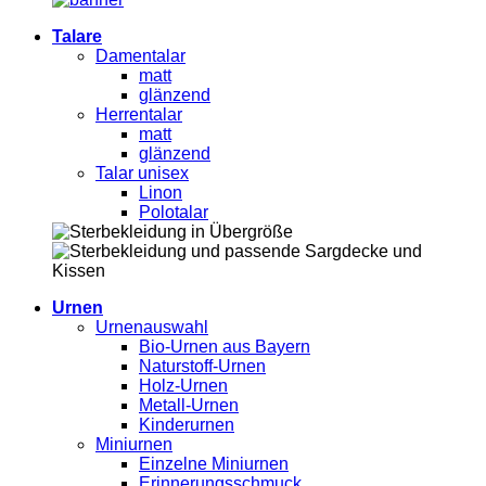
Talare
Damentalar
matt
glänzend
Herrentalar
matt
glänzend
Talar unisex
Linon
Polotalar
Urnen
Urnenauswahl
Bio-Urnen aus Bayern
Naturstoff-Urnen
Holz-Urnen
Metall-Urnen
Kinderurnen
Miniurnen
Einzelne Miniurnen
Erinnerungsschmuck