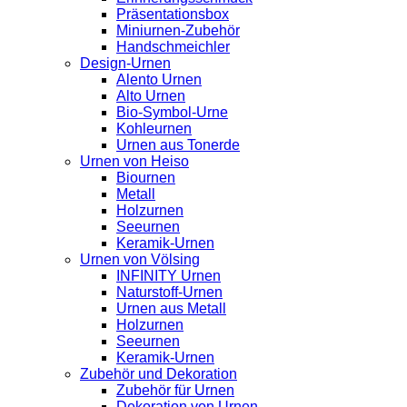
Präsentationsbox
Miniurnen-Zubehör
Handschmeichler
Design-Urnen
Alento Urnen
Alto Urnen
Bio-Symbol-Urne
Kohleurnen
Urnen aus Tonerde
Urnen von Heiso
Biournen
Metall
Holzurnen
Seeurnen
Keramik-Urnen
Urnen von Völsing
INFINITY Urnen
Naturstoff-Urnen
Urnen aus Metall
Holzurnen
Seeurnen
Keramik-Urnen
Zubehör und Dekoration
Zubehör für Urnen
Dekoration von Urnen