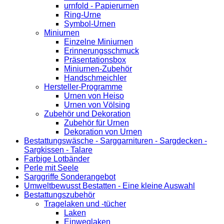
urnfold - Papierurnen
Ring-Urne
Symbol-Urnen
Miniurnen
Einzelne Miniurnen
Erinnerungsschmuck
Präsentationsbox
Miniurnen-Zubehör
Handschmeichler
Hersteller-Programme
Urnen von Heiso
Urnen von Völsing
Zubehör und Dekoration
Zubehör für Urnen
Dekoration von Urnen
Bestattungswäsche - Sarggarnituren - Sargdecken -
Sargkissen - Talare
Farbige Lotbänder
Perle mit Seele
Sarggriffe Sonderangebot
Umweltbewusst Bestatten - Eine kleine Auswahl
Bestattungszubehör
Tragelaken und -tücher
Laken
Einweglaken