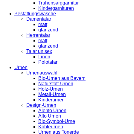
Truhensarggarnitur
Kindergarnituren
Bestattungswäsche
Damentalar
matt
glänzend
Herrentalar
matt
glänzend
Talar unisex
Linon
Polotalar
Urnen
Urnenauswahl
Bio-Urnen aus Bayern
Naturstoff-Urnen
Holz-Urnen
Metall-Urnen
Kinderurnen
Design-Urnen
Alento Urnen
Alto Urnen
Bio-Symbol-Urne
Kohleurnen
Urnen aus Tonerde