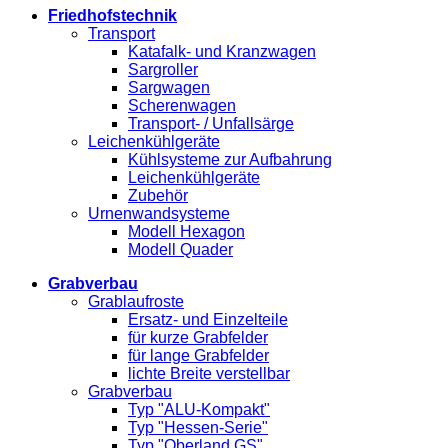
Friedhofstechnik
Transport
Katafalk- und Kranzwagen
Sargroller
Sargwagen
Scherenwagen
Transport- / Unfallsärge
Leichenkühlgeräte
Kühlsysteme zur Aufbahrung
Leichenkühlgeräte
Zubehör
Urnenwandsysteme
Modell Hexagon
Modell Quader
Grabverbau
Grablaufroste
Ersatz- und Einzelteile
für kurze Grabfelder
für lange Grabfelder
lichte Breite verstellbar
Grabverbau
Typ "ALU-Kompakt"
Typ "Hessen-Serie"
Typ "Oberland GS"