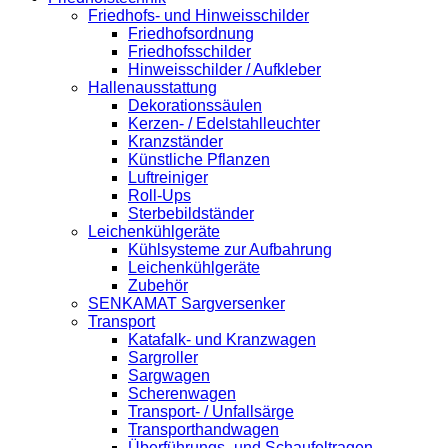
Friedhofs- und Hinweisschilder
Friedhofsordnung
Friedhofsschilder
Hinweisschilder / Aufkleber
Hallenausstattung
Dekorationssäulen
Kerzen- / Edelstahlleuchter
Kranzständer
Künstliche Pflanzen
Luftreiniger
Roll-Ups
Sterbebildständer
Leichenkühlgeräte
Kühlsysteme zur Aufbahrung
Leichenkühlgeräte
Zubehör
SENKAMAT Sargversenker
Transport
Katafalk- und Kranzwagen
Sargroller
Sargwagen
Scherenwagen
Transport- / Unfallsärge
Transporthandwagen
Überführungs- und Schaufeltragen