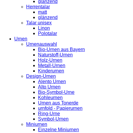
glänzend
Herrentalar
matt
glänzend
Talar unisex
Linon
Polotalar
Urnen
Urnenauswahl
Bio-Urnen aus Bayern
Naturstoff-Urnen
Holz-Urnen
Metall-Urnen
Kinderurnen
Design-Urnen
Alento Urnen
Alto Urnen
Bio-Symbol-Urne
Kohleurnen
Urnen aus Tonerde
urnfold - Papierurnen
Ring-Urne
Symbol-Urnen
Miniurnen
Einzelne Miniurnen