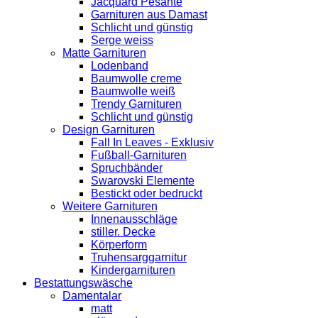
Jacquard Pesante
Garnituren aus Damast
Schlicht und günstig
Serge weiss
Matte Garnituren
Lodenband
Baumwolle creme
Baumwolle weiß
Trendy Garnituren
Schlicht und günstig
Design Garnituren
Fall In Leaves - Exklusiv
Fußball-Garnituren
Spruchbänder
Swarovski Elemente
Bestickt oder bedruckt
Weitere Garnituren
Innenausschläge
stiller. Decke
Körperform
Truhensarggarnitur
Kindergarnituren
Bestattungswäsche
Damentalar
matt