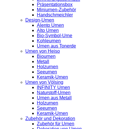
Präsentationsbox
Miniurnen-Zubehör
Handschmeichler
Design-Urnen
Alento Urnen
Alto Urnen
Bio-Symbol-Urne
Kohleurnen
Urnen aus Tonerde
Urnen von Heiso
Biournen
Metall
Holzurnen
Seeurnen
Keramik-Urnen
Urnen von Völsing
INFINITY Urnen
Naturstoff-Urnen
Urnen aus Metall
Holzurnen
Seeurnen
Keramik-Urnen
Zubehör und Dekoration
Zubehör für Urnen
Dekoration von Urnen