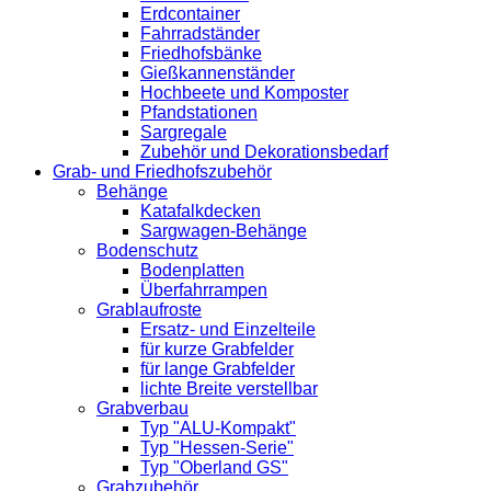
Erdcontainer
Fahrradständer
Friedhofsbänke
Gießkannenständer
Hochbeete und Komposter
Pfandstationen
Sargregale
Zubehör und Dekorationsbedarf
Grab- und Friedhofszubehör
Behänge
Katafalkdecken
Sargwagen-Behänge
Bodenschutz
Bodenplatten
Überfahrrampen
Grablaufroste
Ersatz- und Einzelteile
für kurze Grabfelder
für lange Grabfelder
lichte Breite verstellbar
Grabverbau
Typ "ALU-Kompakt"
Typ "Hessen-Serie"
Typ "Oberland GS"
Grabzubehör