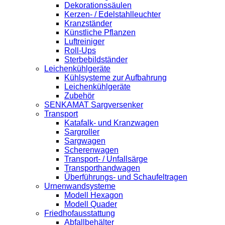
Dekorationssäulen
Kerzen- / Edelstahlleuchter
Kranzständer
Künstliche Pflanzen
Luftreiniger
Roll-Ups
Sterbebildständer
Leichenkühlgeräte
Kühlsysteme zur Aufbahrung
Leichenkühlgeräte
Zubehör
SENKAMAT Sargversenker
Transport
Katafalk- und Kranzwagen
Sargroller
Sargwagen
Scherenwagen
Transport- / Unfallsärge
Transporthandwagen
Überführungs- und Schaufeltragen
Urnenwandsysteme
Modell Hexagon
Modell Quader
Friedhofausstattung
Abfallbehälter