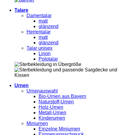
Talare
Damentalar
matt
glänzend
Herrentalar
matt
glänzend
Talar unisex
Linon
Polotalar
Urnen
Urnenauswahl
Bio-Urnen aus Bayern
Naturstoff-Urnen
Holz-Urnen
Metall-Urnen
Kinderurnen
Miniurnen
Einzelne Miniurnen
Erinnerungsschmuck