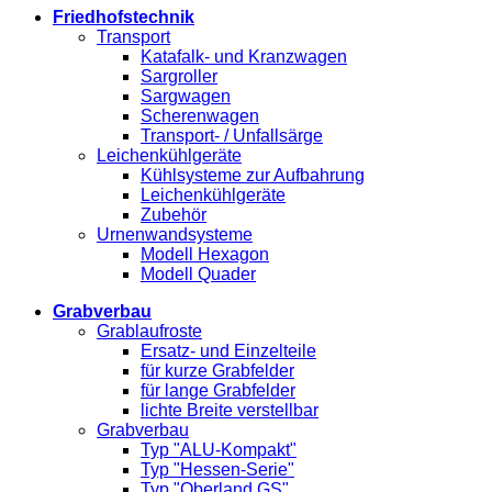
Friedhofstechnik
Transport
Katafalk- und Kranzwagen
Sargroller
Sargwagen
Scherenwagen
Transport- / Unfallsärge
Leichenkühlgeräte
Kühlsysteme zur Aufbahrung
Leichenkühlgeräte
Zubehör
Urnenwandsysteme
Modell Hexagon
Modell Quader
Grabverbau
Grablaufroste
Ersatz- und Einzelteile
für kurze Grabfelder
für lange Grabfelder
lichte Breite verstellbar
Grabverbau
Typ "ALU-Kompakt"
Typ "Hessen-Serie"
Typ "Oberland GS"