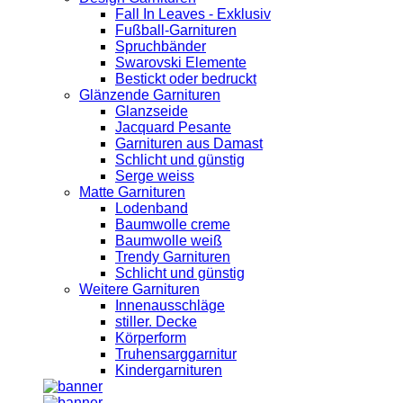
Fall In Leaves - Exklusiv
Fußball-Garnituren
Spruchbänder
Swarovski Elemente
Bestickt oder bedruckt
Glänzende Garnituren
Glanzseide
Jacquard Pesante
Garnituren aus Damast
Schlicht und günstig
Serge weiss
Matte Garnituren
Lodenband
Baumwolle creme
Baumwolle weiß
Trendy Garnituren
Schlicht und günstig
Weitere Garnituren
Innenausschläge
stiller. Decke
Körperform
Truhensarggarnitur
Kindergarnituren