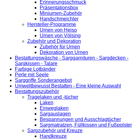
Erinnerungsschmuck
Präsentationsbox
Miniurnen-Zubehör
Handschmeichler
Hersteller-Programme
Urnen von Heiso
Urnen von Völsing
Zubehör und Dekoration
Zubehör für Urnen
Dekoration von Urnen
Bestattungswäsche - Sarggarnituren - Sargdecken -
Sargkissen - Talare
Farbige Lotbänder
Perle mit Seele
Sarggriffe Sonderangebot
Umweltbewusst Bestatten - Eine kleine Auswahl
Bestattungszubehör
Tragelaken und -tücher
Laken
Einweglaken
Sargauslagen
Bespannungen und Ausschlagtücher
Sargmatratzen, Füllkissen und Fußpolster
Sargzubehör und Kreuze
Handkreuze