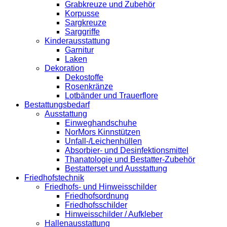
Grabkreuze und Zubehör
Korpusse
Sargkreuze
Sarggriffe
Kinderausstattung
Garnitur
Laken
Dekoration
Dekostoffe
Rosenkränze
Lotbänder und Trauerflore
Bestattungsbedarf
Ausstattung
Einweghandschuhe
NorMors Kinnstützen
Unfall-/Leichenhüllen
Absorbier- und Desinfektionsmittel
Thanatologie und Bestatter-Zubehör
Bestatterset und Ausstattung
Friedhofstechnik
Friedhofs- und Hinweisschilder
Friedhofsordnung
Friedhofsschilder
Hinweisschilder / Aufkleber
Hallenausstattung