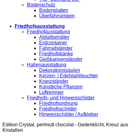
Bodenschutz
Bodenplatten
Überfahrrampen
Friedhofsausstattung
Friedhofausstattung
Abfallbehälter
Erdcontainer
Fahrradständer
Friedhofsbänke
Gießkannenständer
Hallenausstattung
Dekorationssäulen
Kerzen- / Edelstahlleuchter
Kranzständer
Künstliche Pflanzen
Luftreiniger
Friedhofs- und Hinweisschilder
Friedhofsordnung
Friedhofsschilder
Hinweisschilder / Aufkleber
Edition Crystal, perlmutt chocolat - Gedenklicht, Kreuz aus
Kristallen