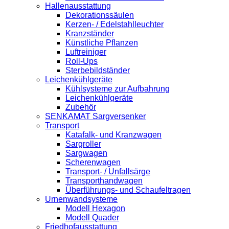
Hallenausstattung
Dekorationssäulen
Kerzen- / Edelstahlleuchter
Kranzständer
Künstliche Pflanzen
Luftreiniger
Roll-Ups
Sterbebildständer
Leichenkühlgeräte
Kühlsysteme zur Aufbahrung
Leichenkühlgeräte
Zubehör
SENKAMAT Sargversenker
Transport
Katafalk- und Kranzwagen
Sargroller
Sargwagen
Scherenwagen
Transport- / Unfallsärge
Transporthandwagen
Überführungs- und Schaufeltragen
Urnenwandsysteme
Modell Hexagon
Modell Quader
Friedhofausstattung