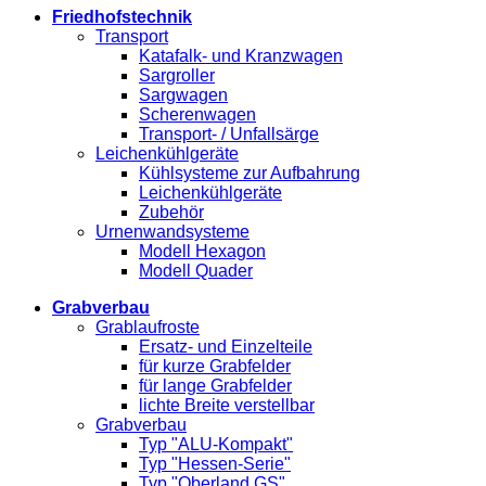
Friedhofstechnik
Transport
Katafalk- und Kranzwagen
Sargroller
Sargwagen
Scherenwagen
Transport- / Unfallsärge
Leichenkühlgeräte
Kühlsysteme zur Aufbahrung
Leichenkühlgeräte
Zubehör
Urnenwandsysteme
Modell Hexagon
Modell Quader
Grabverbau
Grablaufroste
Ersatz- und Einzelteile
für kurze Grabfelder
für lange Grabfelder
lichte Breite verstellbar
Grabverbau
Typ "ALU-Kompakt"
Typ "Hessen-Serie"
Typ "Oberland GS"