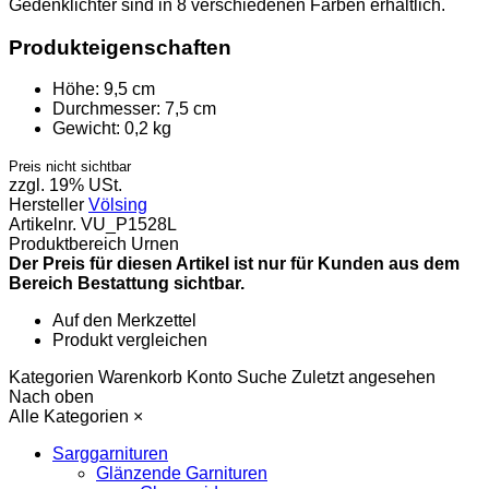
Gedenklichter sind in 8 verschiedenen Farben erhältlich.
Produkteigenschaften
Höhe:
9,5 cm
Durchmesser:
7,5 cm
Gewicht:
0,2 kg
Preis nicht sichtbar
zzgl. 19% USt.
Hersteller
Völsing
Artikelnr.
VU_P1528L
Produktbereich
Urnen
Der Preis für diesen Artikel ist nur für Kunden aus dem
Bereich Bestattung sichtbar.
Auf den Merkzettel
Produkt vergleichen
Kategorien
Warenkorb
Konto
Suche
Zuletzt angesehen
Nach oben
Alle Kategorien
×
Sarggarnituren
Glänzende Garnituren