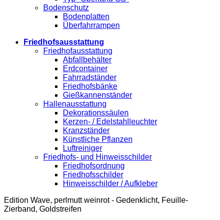
Bodenschutz
Bodenplatten
Überfahrrampen
Friedhofsausstattung
Friedhofausstattung
Abfallbehälter
Erdcontainer
Fahrradständer
Friedhofsbänke
Gießkannenständer
Hallenausstattung
Dekorationssäulen
Kerzen- / Edelstahlleuchter
Kranzständer
Künstliche Pflanzen
Luftreiniger
Friedhofs- und Hinweisschilder
Friedhofsordnung
Friedhofsschilder
Hinweisschilder / Aufkleber
Edition Wave, perlmutt weinrot - Gedenklicht, Feuille-
Zierband, Goldstreifen