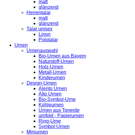
matt
glänzend
Herrentalar
matt
glänzend
Talar unisex
Linon
Polotalar
Urnen
Urnenauswahl
Bio-Urnen aus Bayern
Naturstoff-Urnen
Holz-Urnen
Metall-Urnen
Kinderurnen
Design-Urnen
Alento Urnen
Alto Urnen
Bio-Symbol-Urne
Kohleurnen
Urnen aus Tonerde
urnfold - Papierurnen
Ring-Urne
Symbol-Urnen
Miniurnen