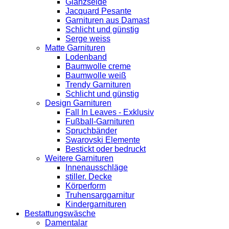
Glanzseide
Jacquard Pesante
Garnituren aus Damast
Schlicht und günstig
Serge weiss
Matte Garnituren
Lodenband
Baumwolle creme
Baumwolle weiß
Trendy Garnituren
Schlicht und günstig
Design Garnituren
Fall In Leaves - Exklusiv
Fußball-Garnituren
Spruchbänder
Swarovski Elemente
Bestickt oder bedruckt
Weitere Garnituren
Innenausschläge
stiller. Decke
Körperform
Truhensarggarnitur
Kindergarnituren
Bestattungswäsche
Damentalar