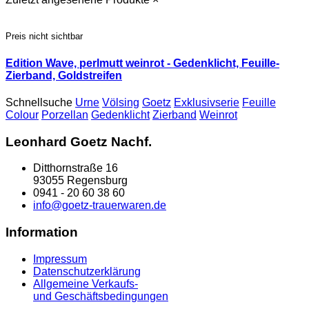
Preis nicht sichtbar
Edition Wave, perlmutt weinrot - Gedenklicht, Feuille-
Zierband, Goldstreifen
Schnellsuche
Urne
Völsing
Goetz
Exklusivserie
Feuille
Colour
Porzellan
Gedenklicht
Zierband
Weinrot
Leonhard Goetz Nachf.
Ditthornstraße 16
93055 Regensburg
0941 - 20 60 38 60
info@goetz-trauerwaren.de
Information
Impressum
Datenschutzerklärung
Allgemeine Verkaufs-
und Geschäftsbedingungen