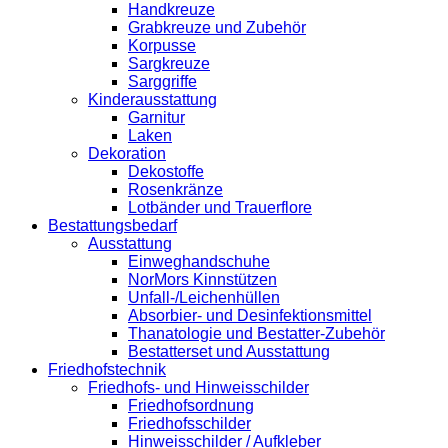
Handkreuze
Grabkreuze und Zubehör
Korpusse
Sargkreuze
Sarggriffe
Kinderausstattung
Garnitur
Laken
Dekoration
Dekostoffe
Rosenkränze
Lotbänder und Trauerflore
Bestattungsbedarf
Ausstattung
Einweghandschuhe
NorMors Kinnstützen
Unfall-/Leichenhüllen
Absorbier- und Desinfektionsmittel
Thanatologie und Bestatter-Zubehör
Bestatterset und Ausstattung
Friedhofstechnik
Friedhofs- und Hinweisschilder
Friedhofsordnung
Friedhofsschilder
Hinweisschilder / Aufkleber