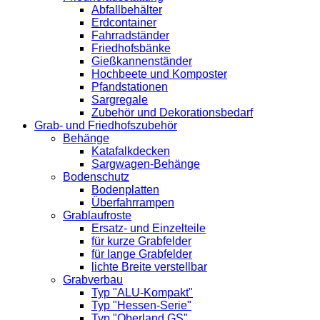
Abfallbehälter
Erdcontainer
Fahrradständer
Friedhofsbänke
Gießkannenständer
Hochbeete und Komposter
Pfandstationen
Sargregale
Zubehör und Dekorationsbedarf
Grab- und Friedhofszubehör
Behänge
Katafalkdecken
Sargwagen-Behänge
Bodenschutz
Bodenplatten
Überfahrrampen
Grablaufroste
Ersatz- und Einzelteile
für kurze Grabfelder
für lange Grabfelder
lichte Breite verstellbar
Grabverbau
Typ "ALU-Kompakt"
Typ "Hessen-Serie"
Typ "Oberland GS"