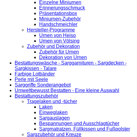
Einzelne Miniurnen
Erinnerungsschmuck
Präsentationsbox
Miniurnen-Zubehör
Handschmeichler
Hersteller-Programme
Urnen von Heiso
Urnen von Völsing
Zubehör und Dekoration
Zubehör für Urnen
Dekoration von Urnen
Bestattungswäsche - Sarggarnituren - Sargdecken -
Sargkissen - Talare
Farbige Lotbänder
Perle mit Seele
Sarggriffe Sonderangebot
Umweltbewusst Bestatten - Eine kleine Auswahl
Bestattungszubehör
Tragelaken und -tücher
Laken
Einweglaken
Sargauslagen
Bespannungen und Ausschlagtücher
Sargmatratzen, Füllkissen und Fußpolster
Sargzubehör und Kreuze