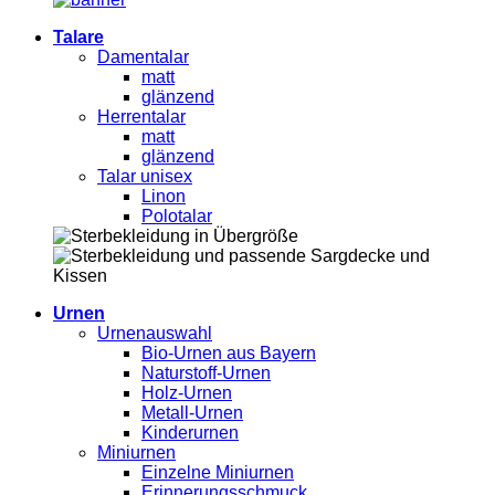
Talare
Damentalar
matt
glänzend
Herrentalar
matt
glänzend
Talar unisex
Linon
Polotalar
Urnen
Urnenauswahl
Bio-Urnen aus Bayern
Naturstoff-Urnen
Holz-Urnen
Metall-Urnen
Kinderurnen
Miniurnen
Einzelne Miniurnen
Erinnerungsschmuck