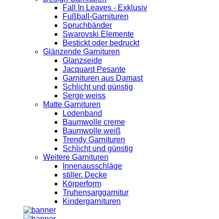
Fall In Leaves - Exklusiv
Fußball-Garnituren
Spruchbänder
Swarovski Elemente
Bestickt oder bedruckt
Glänzende Garnituren
Glanzseide
Jacquard Pesante
Garnituren aus Damast
Schlicht und günstig
Serge weiss
Matte Garnituren
Lodenband
Baumwolle creme
Baumwolle weiß
Trendy Garnituren
Schlicht und günstig
Weitere Garnituren
Innenausschläge
stiller. Decke
Körperform
Truhensarggarnitur
Kindergarnituren