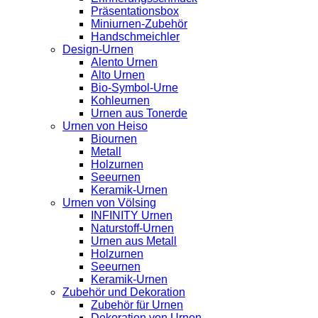
Präsentationsbox
Miniurnen-Zubehör
Handschmeichler
Design-Urnen
Alento Urnen
Alto Urnen
Bio-Symbol-Urne
Kohleurnen
Urnen aus Tonerde
Urnen von Heiso
Biournen
Metall
Holzurnen
Seeurnen
Keramik-Urnen
Urnen von Völsing
INFINITY Urnen
Naturstoff-Urnen
Urnen aus Metall
Holzurnen
Seeurnen
Keramik-Urnen
Zubehör und Dekoration
Zubehör für Urnen
Dekoration von Urnen