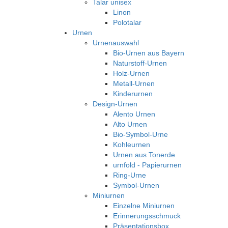
Talar unisex
Linon
Polotalar
Urnen
Urnenauswahl
Bio-Urnen aus Bayern
Naturstoff-Urnen
Holz-Urnen
Metall-Urnen
Kinderurnen
Design-Urnen
Alento Urnen
Alto Urnen
Bio-Symbol-Urne
Kohleurnen
Urnen aus Tonerde
urnfold - Papierurnen
Ring-Urne
Symbol-Urnen
Miniurnen
Einzelne Miniurnen
Erinnerungsschmuck
Präsentationsbox