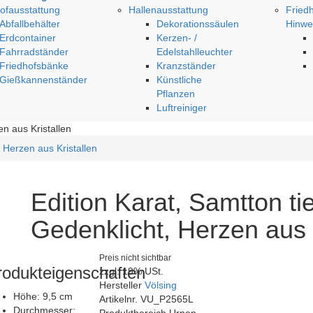
ofausstattung
Hallenausstattung
Fried
Abfallbehälter
Dekorationssäulen
Hinwe
Erdcontainer
Kerzen- /
Fahrradständer
Edelstahlleuchter
Friedhofsbänke
Kranzständer
Gießkannenständer
Künstliche
Pflanzen
Luftreiniger
en aus Kristallen
, Herzen aus Kristallen
Edition Karat, Samtton ti
Gedenklicht, Herzen aus 
Preis nicht sichtbar
rodukteigenschaften
zzgl. 19% USt.
Hersteller
Völsing
Höhe:
9,5 cm
Artikelnr.
VU_P2565L
Durchmesser:
Produktbereich
Urnen