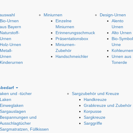
auswahl
Miniurnen
Design-Urnen
Bio-Urnen
Einzelne
Alento
aus Bayern
Miniurnen
Urnen
Naturstoff-
Erinnerungsschmuck
Alto Urnen
Urnen
Präsentationsbox
Bio-Symbol
Holz-Urnen
Miniurnen-
Urne
Metall-
Zubehör
Kohleurne
Urnen
Handschmeichler
Urnen aus
Kinderurnen
Tonerde
sbedarf
aken und -tücher
Sargzubehör und Kreuze
Laken
Handkreuze
Einweglaken
Grabkreuze und Zubehör
Sargauslagen
Korpusse
Bespannungen und
Sargkreuze
Ausschlagtücher
Sarggriffe
Sargmatratzen, Füllkissen