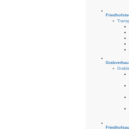
Friedhofst
Transp
Grabverba
Grabla
Friedhofsa