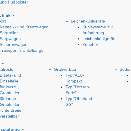
und Fußpolster
echnik
ort
Leichenkühlgeräte
Katafalk- und Kranzwagen
Kühlsysteme zur
Sargroller
Aufbahrung
Sargwagen
Leichenkühlgeräte
Scherenwagen
Zubehör
Transport- / Unfallsärge
u
ufroste
Grabverbau
Boden
Ersatz- und
Typ "ALU-
Einzelteile
Kompakt"
für kurze
Typ "Hessen-
Grabfelder
Serie"
für lange
Typ "Oberland
Grabfelder
GS"
lichte Breite
verstellbar
usstattung