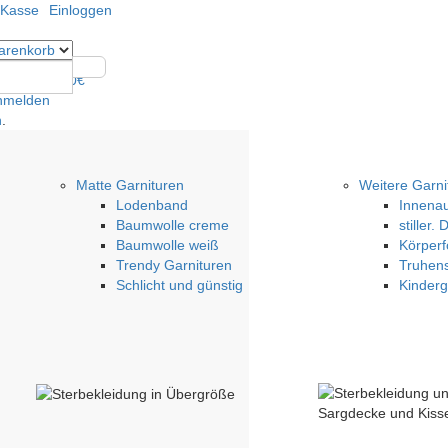
 Kasse
Einloggen
arenkorb
rtikel
- 0,00€
nmelden
n
.
Matte Garnituren
Weitere Garni
Lodenband
Innena
Baumwolle creme
stiller.
Baumwolle weiß
Körper
Trendy Garnituren
Truhens
Schlicht und günstig
Kinderg