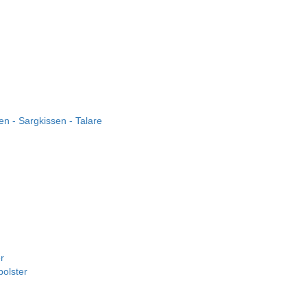
n - Sargkissen - Talare
r
polster