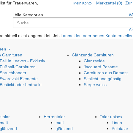
list für Trauerwaren,
Merkzettel (0)
Zur
Mein Konto
W
0
A
A
nd aktuell nicht angemeldet. Jetzt
anmelden oder neues Konto erstelle
uren
 Garnituren
Glänzende Garnituren
Fall In Leaves - Exklusiv
Glanzseide
Fußball-Garnituren
Jacquard Pesante
Spruchbänder
Garnituren aus Damast
Swarovski Elemente
Schlicht und günstig
Bestickt oder bedruckt
Serge weiss
talar
Herrentalar
Talar unisex
matt
matt
Linon
glänzend
glänzend
Polotalar