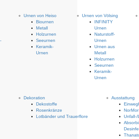
Urnen von Heiso
Urnen von Völsing
Biournen
INFINITY
Metall
Urnen
Holzurnen
Naturstoff-
-
Seeurnen
Urnen
Keramik-
Urnen aus
n
Urnen
Metall
Holzurnen
Seeurnen
Keramik-
Urnen
Dekoration
Ausstattung
Dekostoffe
Einweg
Rosenkränze
NorMors
Lotbänder und Trauerflore
Unfall-
Absorbi
Desinfe
Thanato