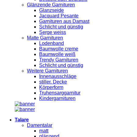
Glänzende Garnituren
Glanzseide
Jacquard Pesante
Garnituren aus Damast
Schlicht und günstig
Serge weiss
Matte Garnituren
Lodenband
Baumwolle creme
Baumwolle weiß
Trendy Garnituren
Schlicht und günstig
Weitere Garnituren
Innenausschläge
stiller. Decke
Körperform
Truhensarggarnitur
Kindergarnituren
Talare
Damentalar
matt
glänzend