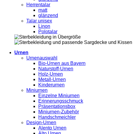
Herrentalar
matt
glänzend
Talar unisex
Linon
Polotalar
Urnen
Urnenauswahl
Bio-Urnen aus Bayern
Naturstoff-Urnen
Holz-Urnen
Metall-Urnen
Kinderurnen
Miniurnen
Einzelne Miniurnen
Erinnerungsschmuck
Präsentationsbox
Miniurnen-Zubehör
Handschmeichler
Design-Urnen
Alento Urnen
Alto Urnen