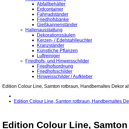
Abfallbehälter
Erdcontainer
Fahrradständer
Friedhofsbänke
Gießkannenständer
Hallenausstattung
Dekorationssäulen
Kerzen- / Edelstahlleuchter
Kranzständer
Künstliche Pflanzen
Luftreiniger
Friedhofs- und Hinweisschilder
Friedhofsordnung
Friedhofsschilder
Hinweisschilder / Aufkleber
Edition Colour Line, Samton rotbraun, Handbemaltes Dekor al
Edition Colour Line, Samton rotbraun, Handbemaltes De
Edition Colour Line, Samton