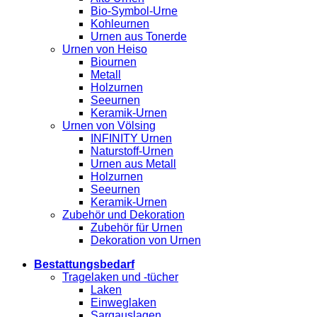
Bio-Symbol-Urne
Kohleurnen
Urnen aus Tonerde
Urnen von Heiso
Biournen
Metall
Holzurnen
Seeurnen
Keramik-Urnen
Urnen von Völsing
INFINITY Urnen
Naturstoff-Urnen
Urnen aus Metall
Holzurnen
Seeurnen
Keramik-Urnen
Zubehör und Dekoration
Zubehör für Urnen
Dekoration von Urnen
Bestattungsbedarf
Tragelaken und -tücher
Laken
Einweglaken
Sargauslagen