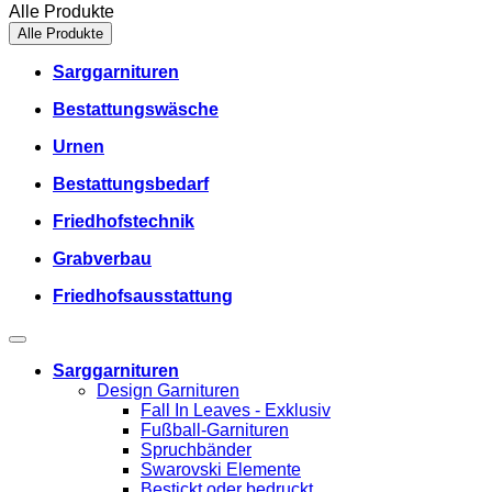
Alle Produkte
Alle Produkte
Sarggarnituren
Bestattungswäsche
Urnen
Bestattungsbedarf
Friedhofstechnik
Grabverbau
Friedhofsausstattung
Sarggarnituren
Design Garnituren
Fall In Leaves - Exklusiv
Fußball-Garnituren
Spruchbänder
Swarovski Elemente
Bestickt oder bedruckt