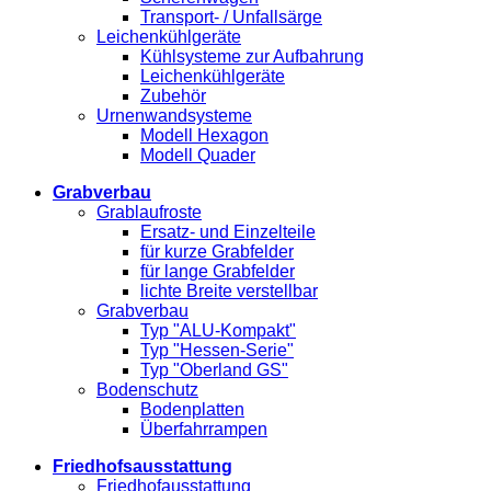
Transport- / Unfallsärge
Leichenkühlgeräte
Kühlsysteme zur Aufbahrung
Leichenkühlgeräte
Zubehör
Urnenwandsysteme
Modell Hexagon
Modell Quader
Grabverbau
Grablaufroste
Ersatz- und Einzelteile
für kurze Grabfelder
für lange Grabfelder
lichte Breite verstellbar
Grabverbau
Typ "ALU-Kompakt"
Typ "Hessen-Serie"
Typ "Oberland GS"
Bodenschutz
Bodenplatten
Überfahrrampen
Friedhofsausstattung
Friedhofausstattung