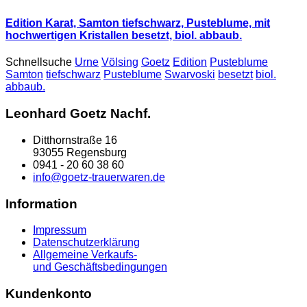
Edition Karat, Samton tiefschwarz, Pusteblume, mit
hochwertigen Kristallen besetzt, biol. abbaub.
Schnellsuche
Urne
Völsing
Goetz
Edition
Pusteblume
Samton
tiefschwarz
Pusteblume
Swarvoski
besetzt
biol.
abbaub.
Leonhard Goetz Nachf.
Ditthornstraße 16
93055 Regensburg
0941 - 20 60 38 60
info@goetz-trauerwaren.de
Information
Impressum
Datenschutzerklärung
Allgemeine Verkaufs-
und Geschäftsbedingungen
Kundenkonto