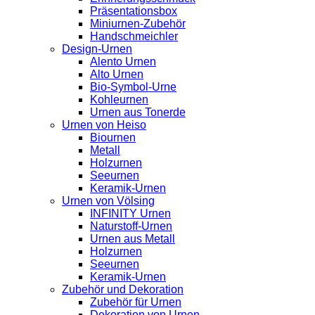
Präsentationsbox
Miniurnen-Zubehör
Handschmeichler
Design-Urnen
Alento Urnen
Alto Urnen
Bio-Symbol-Urne
Kohleurnen
Urnen aus Tonerde
Urnen von Heiso
Biournen
Metall
Holzurnen
Seeurnen
Keramik-Urnen
Urnen von Völsing
INFINITY Urnen
Naturstoff-Urnen
Urnen aus Metall
Holzurnen
Seeurnen
Keramik-Urnen
Zubehör und Dekoration
Zubehör für Urnen
Dekoration von Urnen