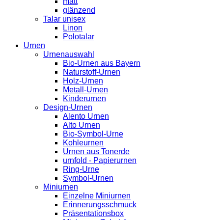
matt
glänzend
Talar unisex
Linon
Polotalar
Urnen
Urnenauswahl
Bio-Urnen aus Bayern
Naturstoff-Urnen
Holz-Urnen
Metall-Urnen
Kinderurnen
Design-Urnen
Alento Urnen
Alto Urnen
Bio-Symbol-Urne
Kohleurnen
Urnen aus Tonerde
urnfold - Papierurnen
Ring-Urne
Symbol-Urnen
Miniurnen
Einzelne Miniurnen
Erinnerungsschmuck
Präsentationsbox