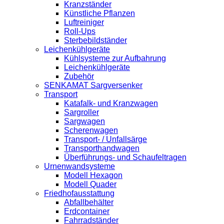
Kranzständer
Künstliche Pflanzen
Luftreiniger
Roll-Ups
Sterbebildständer
Leichenkühlgeräte
Kühlsysteme zur Aufbahrung
Leichenkühlgeräte
Zubehör
SENKAMAT Sargversenker
Transport
Katafalk- und Kranzwagen
Sargroller
Sargwagen
Scherenwagen
Transport- / Unfallsärge
Transporthandwagen
Überführungs- und Schaufeltragen
Urnenwandsysteme
Modell Hexagon
Modell Quader
Friedhofausstattung
Abfallbehälter
Erdcontainer
Fahrradständer