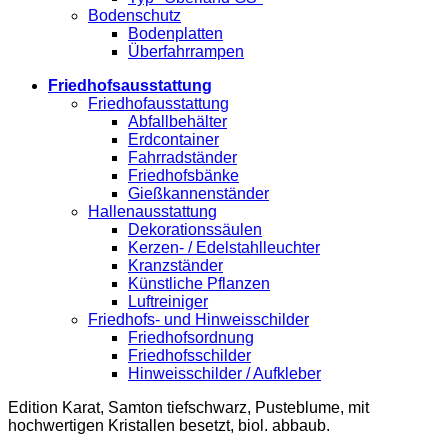
Bodenschutz
Bodenplatten
Überfahrrampen
Friedhofsausstattung
Friedhofausstattung
Abfallbehälter
Erdcontainer
Fahrradständer
Friedhofsbänke
Gießkannenständer
Hallenausstattung
Dekorationssäulen
Kerzen- / Edelstahlleuchter
Kranzständer
Künstliche Pflanzen
Luftreiniger
Friedhofs- und Hinweisschilder
Friedhofsordnung
Friedhofsschilder
Hinweisschilder / Aufkleber
Edition Karat, Samton tiefschwarz, Pusteblume, mit
hochwertigen Kristallen besetzt, biol. abbaub.