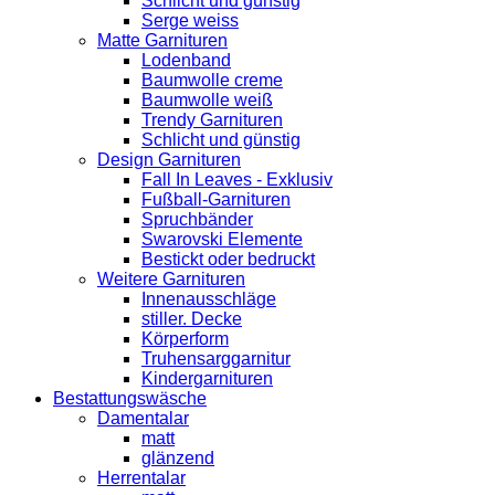
Schlicht und günstig
Serge weiss
Matte Garnituren
Lodenband
Baumwolle creme
Baumwolle weiß
Trendy Garnituren
Schlicht und günstig
Design Garnituren
Fall In Leaves - Exklusiv
Fußball-Garnituren
Spruchbänder
Swarovski Elemente
Bestickt oder bedruckt
Weitere Garnituren
Innenausschläge
stiller. Decke
Körperform
Truhensarggarnitur
Kindergarnituren
Bestattungswäsche
Damentalar
matt
glänzend
Herrentalar