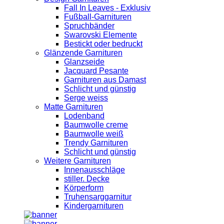
Fall In Leaves - Exklusiv
Fußball-Garnituren
Spruchbänder
Swarovski Elemente
Bestickt oder bedruckt
Glänzende Garnituren
Glanzseide
Jacquard Pesante
Garnituren aus Damast
Schlicht und günstig
Serge weiss
Matte Garnituren
Lodenband
Baumwolle creme
Baumwolle weiß
Trendy Garnituren
Schlicht und günstig
Weitere Garnituren
Innenausschläge
stiller. Decke
Körperform
Truhensarggarnitur
Kindergarnituren