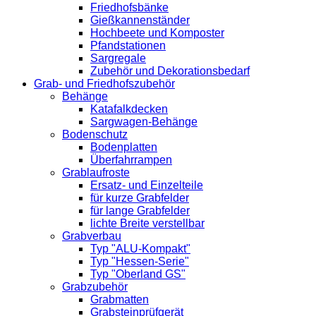
Friedhofsbänke
Gießkannenständer
Hochbeete und Komposter
Pfandstationen
Sargregale
Zubehör und Dekorationsbedarf
Grab- und Friedhofszubehör
Behänge
Katafalkdecken
Sargwagen-Behänge
Bodenschutz
Bodenplatten
Überfahrrampen
Grablaufroste
Ersatz- und Einzelteile
für kurze Grabfelder
für lange Grabfelder
lichte Breite verstellbar
Grabverbau
Typ "ALU-Kompakt"
Typ "Hessen-Serie"
Typ "Oberland GS"
Grabzubehör
Grabmatten
Grabsteinprüfgerät