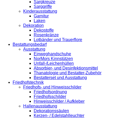
Sargkreuze
Sarggriffe
Kinderausstattung
Garnitur
Laken
Dekoration
Dekostoffe
Rosenkränze
Lotbänder und Trauerflore
Bestattungsbedarf
Ausstattung
Einweghandschuhe
NorMors Kinnstützen
Unfall-/Leichenhüllen
Absorbier- und Desinfektionsmittel
Thanatologie und Bestatter-Zubehör
Bestatterset und Ausstattung
Friedhofstechnik
Friedhofs- und Hinweisschilder
Friedhofsordnung
Friedhofsschilder
Hinweisschilder / Aufkleber
Hallenausstattung
Dekorationssäulen
Kerzen- / Edelstahlleuchter