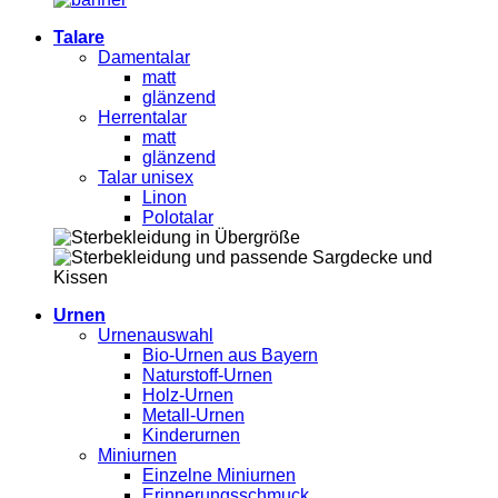
Talare
Damentalar
matt
glänzend
Herrentalar
matt
glänzend
Talar unisex
Linon
Polotalar
Urnen
Urnenauswahl
Bio-Urnen aus Bayern
Naturstoff-Urnen
Holz-Urnen
Metall-Urnen
Kinderurnen
Miniurnen
Einzelne Miniurnen
Erinnerungsschmuck