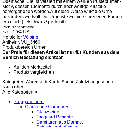
Oberfläche. Sie ist verziert mit einem weißen Pusteblumen-
Motiv, dessen Elemente durch hochwertige Kristalle
hervorgehoben werden.Auf diese Weise wirkt die Urne
besonders wertvoll.Die Urne ist zwei verschiedenen Farben
erhältlich (tiefschwarz/ perlmutt).
Preis nicht sichtbar
zzgl. 19% USt.
Hersteller
Völsing
Artikelnr.
VU_3460
Produktbereich
Urnen
Der Preis für diesen Artikel ist nur für Kunden aus dem
Bereich Bestattung sichtbar.
Auf den Merkzettel
Produkt vergleichen
Kategorien
Warenkorb
Konto
Suche
Zuletzt angesehen
Nach oben
Alle Kategorien
×
Sarggarnituren
Glänzende Garnituren
Glanzseide
Jacquard Pesante
Garnituren aus Damast