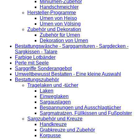
Miniurnen-Zubehör
Handschmeichler
Hersteller-Programme
Urnen von Heiso
Urnen von Völsing
Zubehör und Dekoration
Zubehör für Urnen
Dekoration von Urnen
Bestattungswäsche - Sarggarnituren - Sargdecken -
Sargkissen - Talare
Farbige Lotbänder
Perle mit Seele
Sarggriffe Sonderangebot
Umweltbewusst Bestatten - Eine kleine Auswahl
Bestattungszubehör
Tragelaken und -tücher
Laken
Einweglaken
Sargauslagen
Bespannungen und Ausschlagtücher
Sargmatratzen, Füllkissen und Fußpolster
Sargzubehör und Kreuze
Handkreuze
Grabkreuze und Zubehör
Korpusse