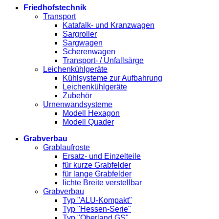
Friedhofstechnik
Transport
Katafalk- und Kranzwagen
Sargroller
Sargwagen
Scherenwagen
Transport- / Unfallsärge
Leichenkühlgeräte
Kühlsysteme zur Aufbahrung
Leichenkühlgeräte
Zubehör
Urnenwandsysteme
Modell Hexagon
Modell Quader
Grabverbau
Grablaufroste
Ersatz- und Einzelteile
für kurze Grabfelder
für lange Grabfelder
lichte Breite verstellbar
Grabverbau
Typ "ALU-Kompakt"
Typ "Hessen-Serie"
Typ "Oberland GS"