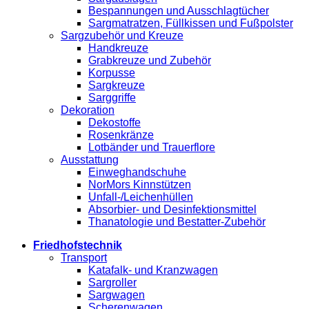
Bespannungen und Ausschlagtücher
Sargmatratzen, Füllkissen und Fußpolster
Sargzubehör und Kreuze
Handkreuze
Grabkreuze und Zubehör
Korpusse
Sargkreuze
Sarggriffe
Dekoration
Dekostoffe
Rosenkränze
Lotbänder und Trauerflore
Ausstattung
Einweghandschuhe
NorMors Kinnstützen
Unfall-/Leichenhüllen
Absorbier- und Desinfektionsmittel
Thanatologie und Bestatter-Zubehör
Friedhofstechnik
Transport
Katafalk- und Kranzwagen
Sargroller
Sargwagen
Scherenwagen