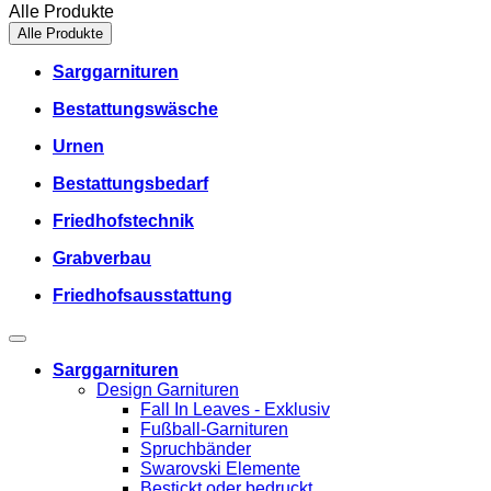
Alle Produkte
Alle Produkte
Sarggarnituren
Bestattungswäsche
Urnen
Bestattungsbedarf
Friedhofstechnik
Grabverbau
Friedhofsausstattung
Sarggarnituren
Design Garnituren
Fall In Leaves - Exklusiv
Fußball-Garnituren
Spruchbänder
Swarovski Elemente
Bestickt oder bedruckt