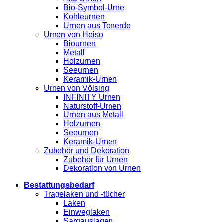
Bio-Symbol-Urne
Kohleurnen
Urnen aus Tonerde
Urnen von Heiso
Biournen
Metall
Holzurnen
Seeurnen
Keramik-Urnen
Urnen von Völsing
INFINITY Urnen
Naturstoff-Urnen
Urnen aus Metall
Holzurnen
Seeurnen
Keramik-Urnen
Zubehör und Dekoration
Zubehör für Urnen
Dekoration von Urnen
Bestattungsbedarf
Tragelaken und -tücher
Laken
Einweglaken
Sargauslagen