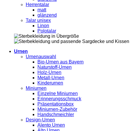
Herrentalar
matt
glänzend
Talar unisex
Linon
Polotalar
Urnen
Urnenauswahl
Bio-Urnen aus Bayern
Naturstoff-Urnen
Holz-Urnen
Metall-Urnen
Kinderurnen
Miniurnen
Einzelne Miniurnen
Erinnerungsschmuck
Präsentationsbox
Miniurnen-Zubehör
Handschmeichler
Design-Urnen
Alento Urnen
Alto Urnen