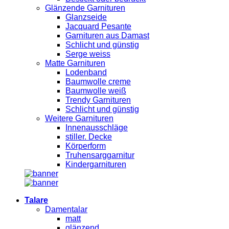
Glänzende Garnituren
Glanzseide
Jacquard Pesante
Garnituren aus Damast
Schlicht und günstig
Serge weiss
Matte Garnituren
Lodenband
Baumwolle creme
Baumwolle weiß
Trendy Garnituren
Schlicht und günstig
Weitere Garnituren
Innenausschläge
stiller. Decke
Körperform
Truhensarggarnitur
Kindergarnituren
Talare
Damentalar
matt
glänzend