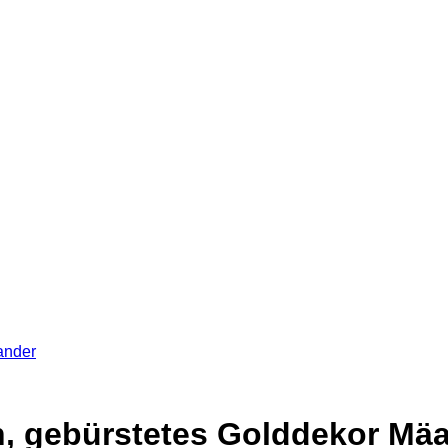
äander
bin, gebürstetes Golddekor Mä