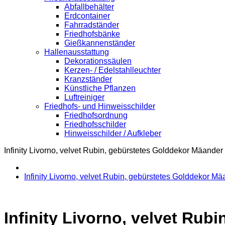
Abfallbehälter
Erdcontainer
Fahrradständer
Friedhofsbänke
Gießkannenständer
Hallenausstattung
Dekorationssäulen
Kerzen- / Edelstahlleuchter
Kranzständer
Künstliche Pflanzen
Luftreiniger
Friedhofs- und Hinweisschilder
Friedhofsordnung
Friedhofsschilder
Hinweisschilder / Aufkleber
Infinity Livorno, velvet Rubin, gebürstetes Golddekor Mäander
Infinity Livorno, velvet Rubin, gebürstetes Golddekor M
Infinity Livorno, velvet Ru