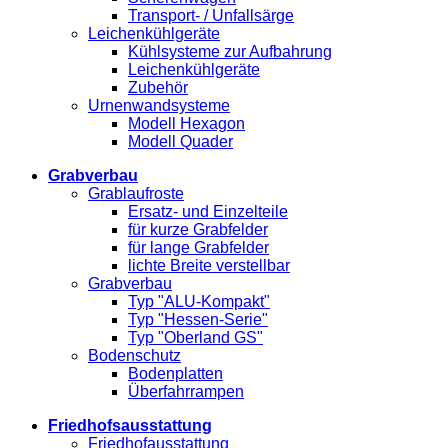
Transport- / Unfallsärge
Leichenkühlgeräte
Kühlsysteme zur Aufbahrung
Leichenkühlgeräte
Zubehör
Urnenwandsysteme
Modell Hexagon
Modell Quader
Grabverbau
Grablaufroste
Ersatz- und Einzelteile
für kurze Grabfelder
für lange Grabfelder
lichte Breite verstellbar
Grabverbau
Typ "ALU-Kompakt"
Typ "Hessen-Serie"
Typ "Oberland GS"
Bodenschutz
Bodenplatten
Überfahrrampen
Friedhofsausstattung
Friedhofausstattung