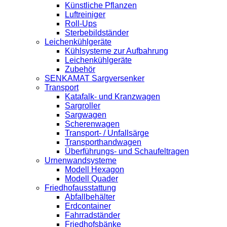
Künstliche Pflanzen
Luftreiniger
Roll-Ups
Sterbebildständer
Leichenkühlgeräte
Kühlsysteme zur Aufbahrung
Leichenkühlgeräte
Zubehör
SENKAMAT Sargversenker
Transport
Katafalk- und Kranzwagen
Sargroller
Sargwagen
Scherenwagen
Transport- / Unfallsärge
Transporthandwagen
Überführungs- und Schaufeltragen
Urnenwandsysteme
Modell Hexagon
Modell Quader
Friedhofausstattung
Abfallbehälter
Erdcontainer
Fahrradständer
Friedhofsbänke