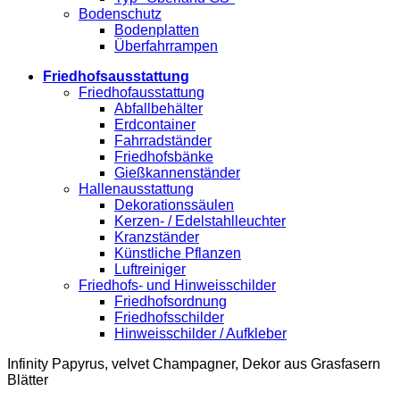
Bodenschutz
Bodenplatten
Überfahrrampen
Friedhofsausstattung
Friedhofausstattung
Abfallbehälter
Erdcontainer
Fahrradständer
Friedhofsbänke
Gießkannenständer
Hallenausstattung
Dekorationssäulen
Kerzen- / Edelstahlleuchter
Kranzständer
Künstliche Pflanzen
Luftreiniger
Friedhofs- und Hinweisschilder
Friedhofsordnung
Friedhofsschilder
Hinweisschilder / Aufkleber
Infinity Papyrus, velvet Champagner, Dekor aus Grasfasern
Blätter