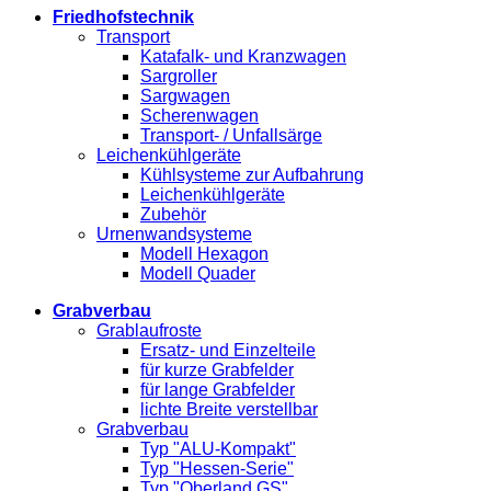
Friedhofstechnik
Transport
Katafalk- und Kranzwagen
Sargroller
Sargwagen
Scherenwagen
Transport- / Unfallsärge
Leichenkühlgeräte
Kühlsysteme zur Aufbahrung
Leichenkühlgeräte
Zubehör
Urnenwandsysteme
Modell Hexagon
Modell Quader
Grabverbau
Grablaufroste
Ersatz- und Einzelteile
für kurze Grabfelder
für lange Grabfelder
lichte Breite verstellbar
Grabverbau
Typ "ALU-Kompakt"
Typ "Hessen-Serie"
Typ "Oberland GS"