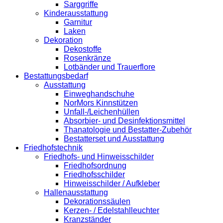
Sarggriffe
Kinderausstattung
Garnitur
Laken
Dekoration
Dekostoffe
Rosenkränze
Lotbänder und Trauerflore
Bestattungsbedarf
Ausstattung
Einweghandschuhe
NorMors Kinnstützen
Unfall-/Leichenhüllen
Absorbier- und Desinfektionsmittel
Thanatologie und Bestatter-Zubehör
Bestatterset und Ausstattung
Friedhofstechnik
Friedhofs- und Hinweisschilder
Friedhofsordnung
Friedhofsschilder
Hinweisschilder / Aufkleber
Hallenausstattung
Dekorationssäulen
Kerzen- / Edelstahlleuchter
Kranzständer