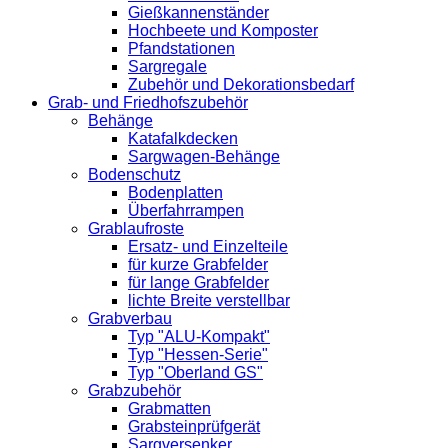
Gießkannenständer
Hochbeete und Komposter
Pfandstationen
Sargregale
Zubehör und Dekorationsbedarf
Grab- und Friedhofszubehör
Behänge
Katafalkdecken
Sargwagen-Behänge
Bodenschutz
Bodenplatten
Überfahrrampen
Grablaufroste
Ersatz- und Einzelteile
für kurze Grabfelder
für lange Grabfelder
lichte Breite verstellbar
Grabverbau
Typ "ALU-Kompakt"
Typ "Hessen-Serie"
Typ "Oberland GS"
Grabzubehör
Grabmatten
Grabsteinprüfgerät
Sargversenker