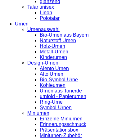
glänzend
Talar unisex
Linon
Polotalar
Urnen
Urnenauswahl
Bio-Urnen aus Bayern
Naturstoff-Urnen
Holz-Urnen
Metall-Urnen
Kinderurnen
Design-Urnen
Alento Urnen
Alto Urnen
Bio-Symbol-Urne
Kohleurnen
Urnen aus Tonerde
urnfold - Papierurnen
Ring-Urne
Symbol-Urnen
Miniurnen
Einzelne Miniurnen
Erinnerungsschmuck
Präsentationsbox
Miniurnen-Zubehör