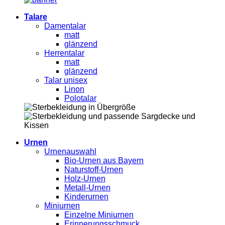
Talare
Damentalar
matt
glänzend
Herrentalar
matt
glänzend
Talar unisex
Linon
Polotalar
Urnen
Urnenauswahl
Bio-Urnen aus Bayern
Naturstoff-Urnen
Holz-Urnen
Metall-Urnen
Kinderurnen
Miniurnen
Einzelne Miniurnen
Erinnerungsschmuck