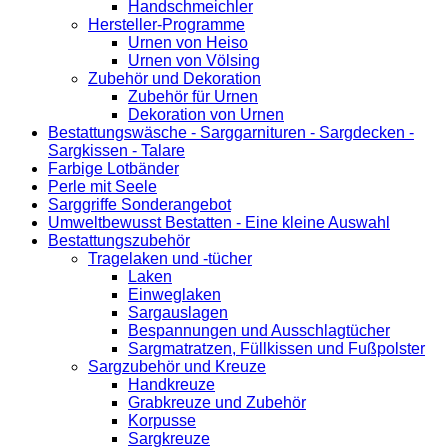
Handschmeichler
Hersteller-Programme
Urnen von Heiso
Urnen von Völsing
Zubehör und Dekoration
Zubehör für Urnen
Dekoration von Urnen
Bestattungswäsche - Sarggarnituren - Sargdecken -
Sargkissen - Talare
Farbige Lotbänder
Perle mit Seele
Sarggriffe Sonderangebot
Umweltbewusst Bestatten - Eine kleine Auswahl
Bestattungszubehör
Tragelaken und -tücher
Laken
Einweglaken
Sargauslagen
Bespannungen und Ausschlagtücher
Sargmatratzen, Füllkissen und Fußpolster
Sargzubehör und Kreuze
Handkreuze
Grabkreuze und Zubehör
Korpusse
Sargkreuze