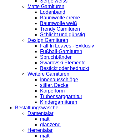
Serge weiss
Matte Garnituren
Lodenband
Baumwolle creme
Baumwolle weiß
Trendy Garnituren
Schlicht und günstig
Design Garnituren
Fall In Leaves - Exklusiv
Fußball-Garnituren
Spruchbänder
Swarovski Elemente
Bestickt oder bedruckt
Weitere Garnituren
Innenausschläge
stiller. Decke
Körperform
Truhensarggarnitur
Kindergarnituren
Bestattungswäsche
Damentalar
matt
glänzend
Herrentalar
matt