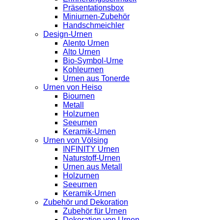
Präsentationsbox
Miniurnen-Zubehör
Handschmeichler
Design-Urnen
Alento Urnen
Alto Urnen
Bio-Symbol-Urne
Kohleurnen
Urnen aus Tonerde
Urnen von Heiso
Biournen
Metall
Holzurnen
Seeurnen
Keramik-Urnen
Urnen von Völsing
INFINITY Urnen
Naturstoff-Urnen
Urnen aus Metall
Holzurnen
Seeurnen
Keramik-Urnen
Zubehör und Dekoration
Zubehör für Urnen
Dekoration von Urnen