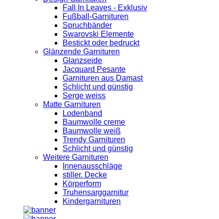
Fall In Leaves - Exklusiv
Fußball-Garnituren
Spruchbänder
Swarovski Elemente
Bestickt oder bedruckt
Glänzende Garnituren
Glanzseide
Jacquard Pesante
Garnituren aus Damast
Schlicht und günstig
Serge weiss
Matte Garnituren
Lodenband
Baumwolle creme
Baumwolle weiß
Trendy Garnituren
Schlicht und günstig
Weitere Garnituren
Innenausschläge
stiller. Decke
Körperform
Truhensarggarnitur
Kindergarnituren