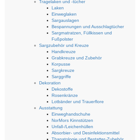
Tragelaken und -tücher
Laken
Einweglaken
Sargauslagen
Bespannungen und Ausschlagtücher
Sargmatratzen, Füllkissen und
Fußpolster
Sargzubehör und Kreuze
Handkreuze
Grabkreuze und Zubehör
Korpusse
Sargkreuze
Sarggriffe
Dekoration
Dekostoffe
Rosenkränze
Lotbänder und Trauerflore
Ausstattung
Einweghandschuhe
NorMors Kinnstützen
Unfall-/Leichenhüllen
Absorbier- und Desinfektionsmittel
Thanatologie und Bestatter-Zubehör