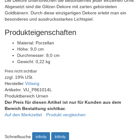
Die Dekore unterstreichen die Besonderheit jeder einzelnen Urne.
Abgesetzt sind die Glitzer-Dekore mit zarten gebürsteten
Goldbänern. Durch diese einzigartigen Dekore erlebt man ein
besonderes und ausdrucksstarkes Lichtspiel.
Produkteigenschaften
Material:
Porzellan
Höhe:
9,0 cm
Durchmesser:
8,0 cm
Gewicht:
0,22 kg
Preis nicht sichtbar
zzgl. 19% USt.
Hersteller
Völsing
Artikelnr.
VU_P861014L
Produktbereich
Urnen
Der Preis für diesen Artikel ist nur für Kunden aus dem
Bereich Bestattung sichtbar.
Auf den Merkzettel
Produkt vergleichen
Schnellsuche
infinity
Infinity