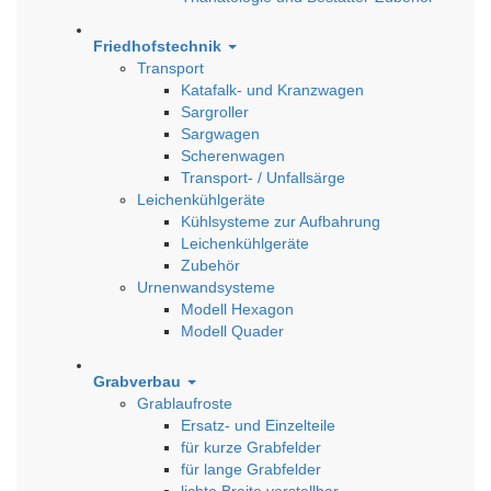
Friedhofstechnik
Transport
Katafalk- und Kranzwagen
Sargroller
Sargwagen
Scherenwagen
Transport- / Unfallsärge
Leichenkühlgeräte
Kühlsysteme zur Aufbahrung
Leichenkühlgeräte
Zubehör
Urnenwandsysteme
Modell Hexagon
Modell Quader
Grabverbau
Grablaufroste
Ersatz- und Einzelteile
für kurze Grabfelder
für lange Grabfelder
lichte Breite verstellbar