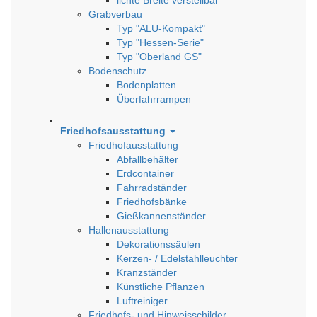
Grabverbau
Typ "ALU-Kompakt"
Typ "Hessen-Serie"
Typ "Oberland GS"
Bodenschutz
Bodenplatten
Überfahrrampen
Friedhofsausstattung
Friedhofausstattung
Abfallbehälter
Erdcontainer
Fahrradständer
Friedhofsbänke
Gießkannenständer
Hallenausstattung
Dekorationssäulen
Kerzen- / Edelstahlleuchter
Kranzständer
Künstliche Pflanzen
Luftreiniger
Friedhofs- und Hinweisschilder