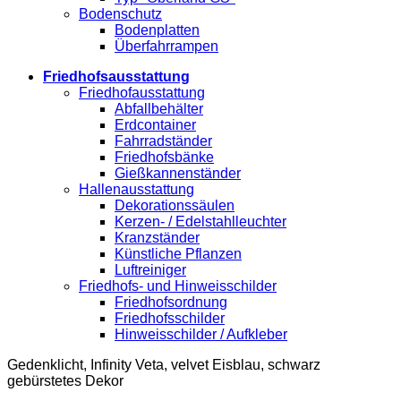
Bodenschutz
Bodenplatten
Überfahrrampen
Friedhofsausstattung
Friedhofausstattung
Abfallbehälter
Erdcontainer
Fahrradständer
Friedhofsbänke
Gießkannenständer
Hallenausstattung
Dekorationssäulen
Kerzen- / Edelstahlleuchter
Kranzständer
Künstliche Pflanzen
Luftreiniger
Friedhofs- und Hinweisschilder
Friedhofsordnung
Friedhofsschilder
Hinweisschilder / Aufkleber
Gedenklicht, Infinity Veta, velvet Eisblau, schwarz
gebürstetes Dekor