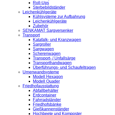
Roll-Ups
Sterbebildständer
Leichenkühlgeräte
Kühlsysteme zur Aufbahrung
Leichenkühlgeräte
Zubehör
SENKAMAT Sargversenker
Transport
Katafalk- und Kranzwagen
Sargroller
Sargwagen
Scherenwagen
Transport- / Unfallsärge
Transporthandwagen
Überführungs- und Schaufeltragen
Urnenwandsysteme
Modell Hexagon
Modell Quader
Friedhofausstattung
Abfallbehälter
Erdcontainer
Fahrradständer
Friedhofsbänke
Gießkannenständer
Hochbeete und Komposter