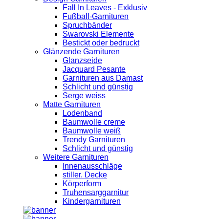
Fall In Leaves - Exklusiv
Fußball-Garnituren
Spruchbänder
Swarovski Elemente
Bestickt oder bedruckt
Glänzende Garnituren
Glanzseide
Jacquard Pesante
Garnituren aus Damast
Schlicht und günstig
Serge weiss
Matte Garnituren
Lodenband
Baumwolle creme
Baumwolle weiß
Trendy Garnituren
Schlicht und günstig
Weitere Garnituren
Innenausschläge
stiller. Decke
Körperform
Truhensarggarnitur
Kindergarnituren