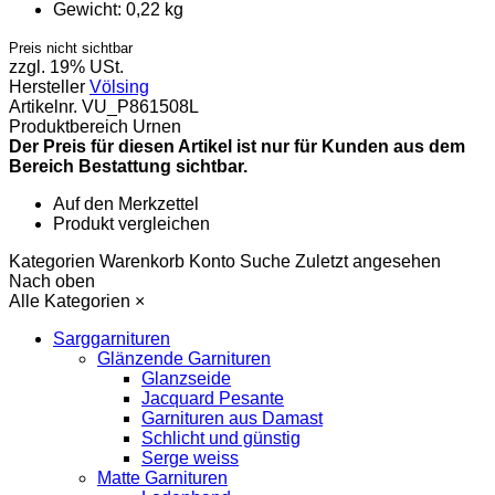
Gewicht:
0,22 kg
Preis nicht sichtbar
zzgl. 19% USt.
Hersteller
Völsing
Artikelnr.
VU_P861508L
Produktbereich
Urnen
Der Preis für diesen Artikel ist nur für Kunden aus dem
Bereich Bestattung sichtbar.
Auf den Merkzettel
Produkt vergleichen
Kategorien
Warenkorb
Konto
Suche
Zuletzt angesehen
Nach oben
Alle Kategorien
×
Sarggarnituren
Glänzende Garnituren
Glanzseide
Jacquard Pesante
Garnituren aus Damast
Schlicht und günstig
Serge weiss
Matte Garnituren