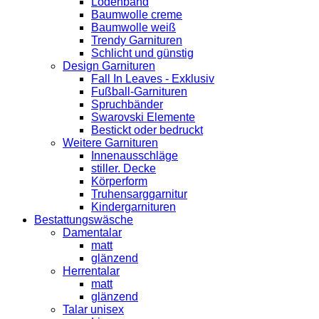
Lodenband
Baumwolle creme
Baumwolle weiß
Trendy Garnituren
Schlicht und günstig
Design Garnituren
Fall In Leaves - Exklusiv
Fußball-Garnituren
Spruchbänder
Swarovski Elemente
Bestickt oder bedruckt
Weitere Garnituren
Innenausschläge
stiller. Decke
Körperform
Truhensarggarnitur
Kindergarnituren
Bestattungswäsche
Damentalar
matt
glänzend
Herrentalar
matt
glänzend
Talar unisex