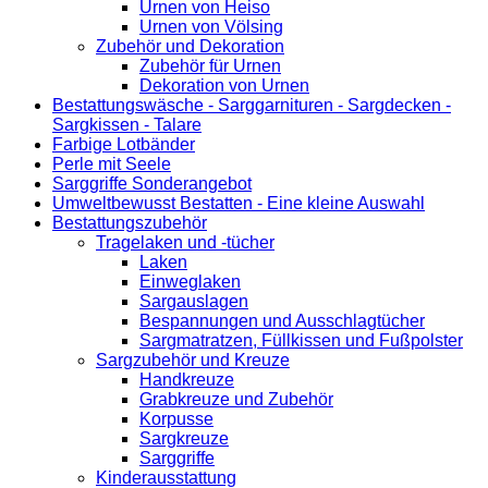
Urnen von Heiso
Urnen von Völsing
Zubehör und Dekoration
Zubehör für Urnen
Dekoration von Urnen
Bestattungswäsche - Sarggarnituren - Sargdecken -
Sargkissen - Talare
Farbige Lotbänder
Perle mit Seele
Sarggriffe Sonderangebot
Umweltbewusst Bestatten - Eine kleine Auswahl
Bestattungszubehör
Tragelaken und -tücher
Laken
Einweglaken
Sargauslagen
Bespannungen und Ausschlagtücher
Sargmatratzen, Füllkissen und Fußpolster
Sargzubehör und Kreuze
Handkreuze
Grabkreuze und Zubehör
Korpusse
Sargkreuze
Sarggriffe
Kinderausstattung