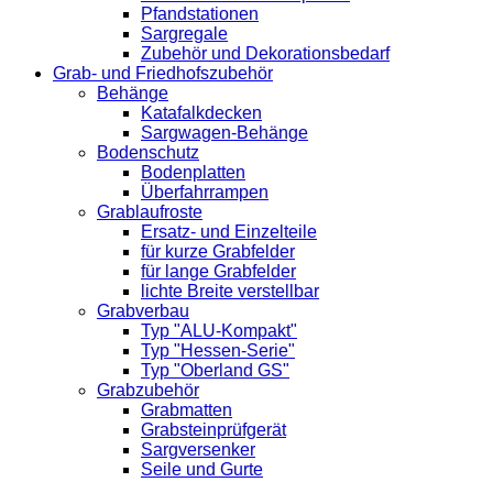
Pfandstationen
Sargregale
Zubehör und Dekorationsbedarf
Grab- und Friedhofszubehör
Behänge
Katafalkdecken
Sargwagen-Behänge
Bodenschutz
Bodenplatten
Überfahrrampen
Grablaufroste
Ersatz- und Einzelteile
für kurze Grabfelder
für lange Grabfelder
lichte Breite verstellbar
Grabverbau
Typ "ALU-Kompakt"
Typ "Hessen-Serie"
Typ "Oberland GS"
Grabzubehör
Grabmatten
Grabsteinprüfgerät
Sargversenker
Seile und Gurte