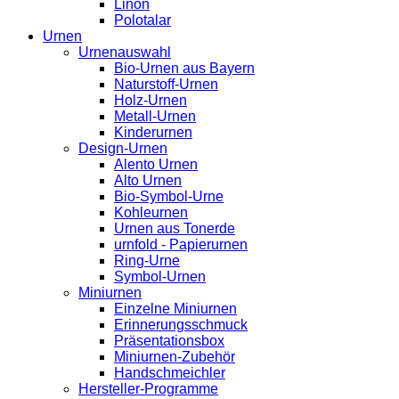
Linon
Polotalar
Urnen
Urnenauswahl
Bio-Urnen aus Bayern
Naturstoff-Urnen
Holz-Urnen
Metall-Urnen
Kinderurnen
Design-Urnen
Alento Urnen
Alto Urnen
Bio-Symbol-Urne
Kohleurnen
Urnen aus Tonerde
urnfold - Papierurnen
Ring-Urne
Symbol-Urnen
Miniurnen
Einzelne Miniurnen
Erinnerungsschmuck
Präsentationsbox
Miniurnen-Zubehör
Handschmeichler
Hersteller-Programme