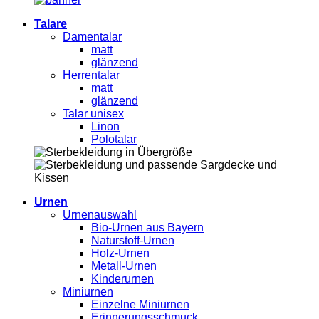
Talare
Damentalar
matt
glänzend
Herrentalar
matt
glänzend
Talar unisex
Linon
Polotalar
Urnen
Urnenauswahl
Bio-Urnen aus Bayern
Naturstoff-Urnen
Holz-Urnen
Metall-Urnen
Kinderurnen
Miniurnen
Einzelne Miniurnen
Erinnerungsschmuck