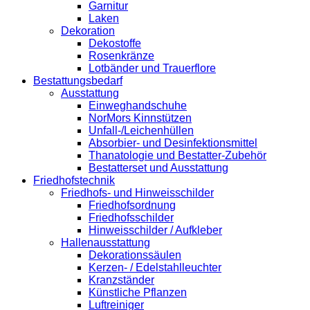
Garnitur
Laken
Dekoration
Dekostoffe
Rosenkränze
Lotbänder und Trauerflore
Bestattungsbedarf
Ausstattung
Einweghandschuhe
NorMors Kinnstützen
Unfall-/Leichenhüllen
Absorbier- und Desinfektionsmittel
Thanatologie und Bestatter-Zubehör
Bestatterset und Ausstattung
Friedhofstechnik
Friedhofs- und Hinweisschilder
Friedhofsordnung
Friedhofsschilder
Hinweisschilder / Aufkleber
Hallenausstattung
Dekorationssäulen
Kerzen- / Edelstahlleuchter
Kranzständer
Künstliche Pflanzen
Luftreiniger