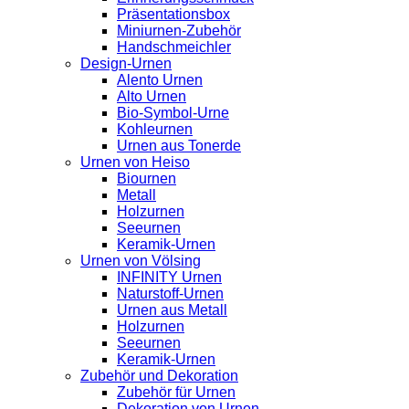
Präsentationsbox
Miniurnen-Zubehör
Handschmeichler
Design-Urnen
Alento Urnen
Alto Urnen
Bio-Symbol-Urne
Kohleurnen
Urnen aus Tonerde
Urnen von Heiso
Biournen
Metall
Holzurnen
Seeurnen
Keramik-Urnen
Urnen von Völsing
INFINITY Urnen
Naturstoff-Urnen
Urnen aus Metall
Holzurnen
Seeurnen
Keramik-Urnen
Zubehör und Dekoration
Zubehör für Urnen
Dekoration von Urnen