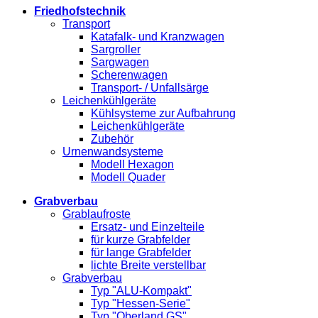
Friedhofstechnik
Transport
Katafalk- und Kranzwagen
Sargroller
Sargwagen
Scherenwagen
Transport- / Unfallsärge
Leichenkühlgeräte
Kühlsysteme zur Aufbahrung
Leichenkühlgeräte
Zubehör
Urnenwandsysteme
Modell Hexagon
Modell Quader
Grabverbau
Grablaufroste
Ersatz- und Einzelteile
für kurze Grabfelder
für lange Grabfelder
lichte Breite verstellbar
Grabverbau
Typ "ALU-Kompakt"
Typ "Hessen-Serie"
Typ "Oberland GS"