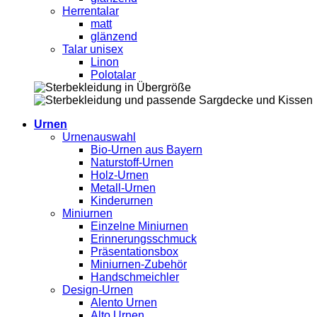
Herrentalar
matt
glänzend
Talar unisex
Linon
Polotalar
Urnen
Urnenauswahl
Bio-Urnen aus Bayern
Naturstoff-Urnen
Holz-Urnen
Metall-Urnen
Kinderurnen
Miniurnen
Einzelne Miniurnen
Erinnerungsschmuck
Präsentationsbox
Miniurnen-Zubehör
Handschmeichler
Design-Urnen
Alento Urnen
Alto Urnen