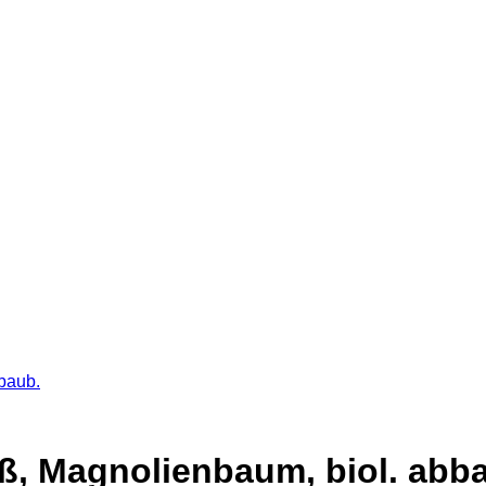
baub.
iß, Magnolienbaum, biol. abb