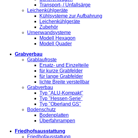
Transport- / Unfallsärge
Leichenkühlgeräte
Kühlsysteme zur Aufbahrung
Leichenkühlgeräte
Zubehör
Urnenwandsysteme
Modell Hexagon
Modell Quader
Grabverbau
Grablaufroste
Ersatz- und Einzelteile
für kurze Grabfelder
für lange Grabfelder
lichte Breite verstellbar
Grabverbau
Typ "ALU-Kompakt"
Typ "Hessen-Serie"
Typ "Oberland GS"
Bodenschutz
Bodenplatten
Überfahrrampen
Friedhofsausstattung
Friedhofausstattung