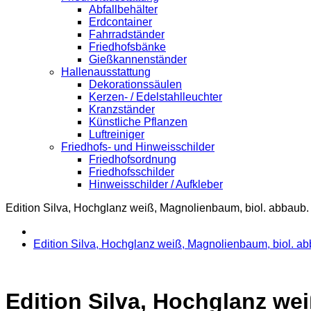
Abfallbehälter
Erdcontainer
Fahrradständer
Friedhofsbänke
Gießkannenständer
Hallenausstattung
Dekorationssäulen
Kerzen- / Edelstahlleuchter
Kranzständer
Künstliche Pflanzen
Luftreiniger
Friedhofs- und Hinweisschilder
Friedhofsordnung
Friedhofsschilder
Hinweisschilder / Aufkleber
Edition Silva, Hochglanz weiß, Magnolienbaum, biol. abbaub.
Edition Silva, Hochglanz weiß, Magnolienbaum, biol. ab
Edition Silva, Hochglanz we