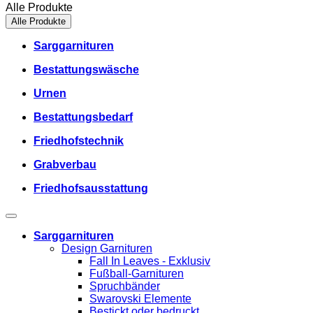
Alle Produkte
Alle Produkte
Sarggarnituren
Bestattungswäsche
Urnen
Bestattungsbedarf
Friedhofstechnik
Grabverbau
Friedhofsausstattung
Sarggarnituren
Design Garnituren
Fall In Leaves - Exklusiv
Fußball-Garnituren
Spruchbänder
Swarovski Elemente
Bestickt oder bedruckt