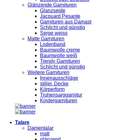
Glänzende Garnituren
Glanzseide
Jacquard Pesante
Garnituren aus Damast
Schlicht und günstig
Serge weiss
Matte Garnituren
Lodenband
Baumwolle creme
Baumwolle weiß
Trendy Garnituren
Schlicht und günstig
Weitere Garnituren
Innenausschläge
stiller. Decke
Körperform
Truhensarggarnitur
Kindergarnituren
Talare
Damentalar
matt
glänzend