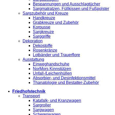
Bespannungen und Ausschlagtücher
Sargmatratzen, Füllkissen und Fußpolster
Sargzubehör und Kreuze
Handkreuze
Grabkreuze und Zubehör
Korpusse
Sargkreuze
Sarggriffe
Dekoration
Dekostoffe
Rosenkränze
Lotbänder und Trauerflore
Ausstattung
Einweghandschuhe
NorMors Kinnstützen
Unfall-/Leichenhüllen
Absorbier- und Desinfektionsmittel
Thanatologie und Bestatter-Zubehör
Friedhofstechnik
Transport
Katafalk- und Kranzwagen
Sargroller
Sargwagen
Scherenwagen