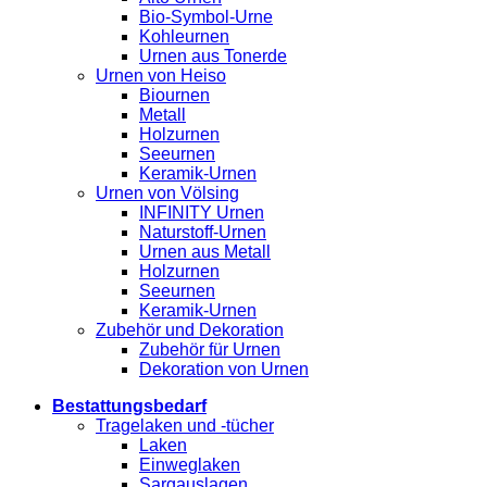
Bio-Symbol-Urne
Kohleurnen
Urnen aus Tonerde
Urnen von Heiso
Biournen
Metall
Holzurnen
Seeurnen
Keramik-Urnen
Urnen von Völsing
INFINITY Urnen
Naturstoff-Urnen
Urnen aus Metall
Holzurnen
Seeurnen
Keramik-Urnen
Zubehör und Dekoration
Zubehör für Urnen
Dekoration von Urnen
Bestattungsbedarf
Tragelaken und -tücher
Laken
Einweglaken
Sargauslagen