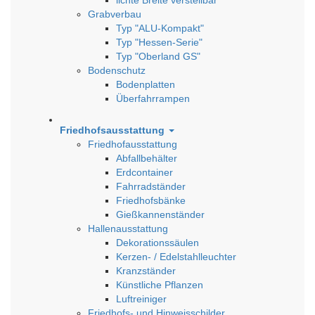
Grabverbau
Typ "ALU-Kompakt"
Typ "Hessen-Serie"
Typ "Oberland GS"
Bodenschutz
Bodenplatten
Überfahrrampen
Friedhofsausstattung
Friedhofausstattung
Abfallbehälter
Erdcontainer
Fahrradständer
Friedhofsbänke
Gießkannenständer
Hallenausstattung
Dekorationssäulen
Kerzen- / Edelstahlleuchter
Kranzständer
Künstliche Pflanzen
Luftreiniger
Friedhofs- und Hinweisschilder