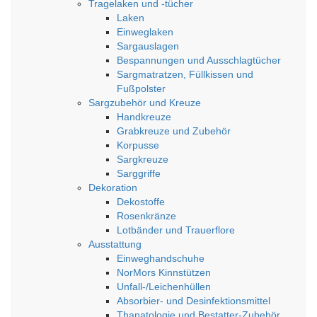
Tragelaken und -tücher
Laken
Einweglaken
Sargauslagen
Bespannungen und Ausschlagtücher
Sargmatratzen, Füllkissen und
Fußpolster
Sargzubehör und Kreuze
Handkreuze
Grabkreuze und Zubehör
Korpusse
Sargkreuze
Sarggriffe
Dekoration
Dekostoffe
Rosenkränze
Lotbänder und Trauerflore
Ausstattung
Einweghandschuhe
NorMors Kinnstützen
Unfall-/Leichenhüllen
Absorbier- und Desinfektionsmittel
Thanatologie und Bestatter-Zubehör