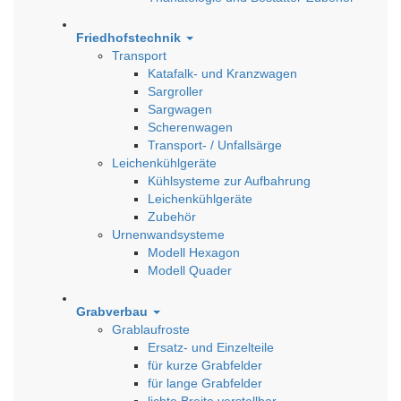
Friedhofstechnik
Transport
Katafalk- und Kranzwagen
Sargroller
Sargwagen
Scherenwagen
Transport- / Unfallsärge
Leichenkühlgeräte
Kühlsysteme zur Aufbahrung
Leichenkühlgeräte
Zubehör
Urnenwandsysteme
Modell Hexagon
Modell Quader
Grabverbau
Grablaufroste
Ersatz- und Einzelteile
für kurze Grabfelder
für lange Grabfelder
lichte Breite verstellbar