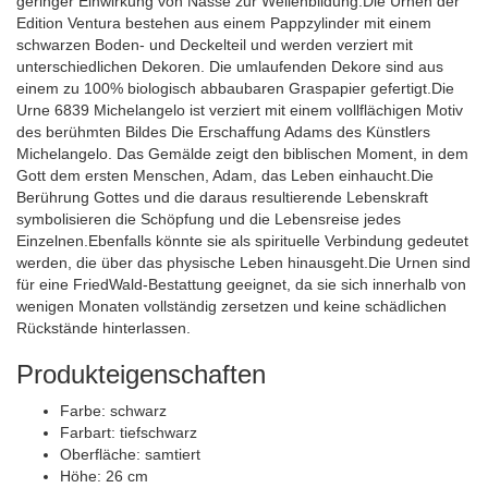
geringer Einwirkung von Nässe zur Wellenbildung.Die Urnen der
Edition Ventura bestehen aus einem Pappzylinder mit einem
schwarzen Boden- und Deckelteil und werden verziert mit
unterschiedlichen Dekoren. Die umlaufenden Dekore sind aus
einem zu 100% biologisch abbaubaren Graspapier gefertigt.Die
Urne 6839 Michelangelo ist verziert mit einem vollflächigen Motiv
des berühmten Bildes Die Erschaffung Adams des Künstlers
Michelangelo. Das Gemälde zeigt den biblischen Moment, in dem
Gott dem ersten Menschen, Adam, das Leben einhaucht.Die
Berührung Gottes und die daraus resultierende Lebenskraft
symbolisieren die Schöpfung und die Lebensreise jedes
Einzelnen.Ebenfalls könnte sie als spirituelle Verbindung gedeutet
werden, die über das physische Leben hinausgeht.Die Urnen sind
für eine FriedWald-Bestattung geeignet, da sie sich innerhalb von
wenigen Monaten vollständig zersetzen und keine schädlichen
Rückstände hinterlassen.
Produkteigenschaften
Farbe:
schwarz
Farbart:
tiefschwarz
Oberfläche:
samtiert
Höhe:
26 cm