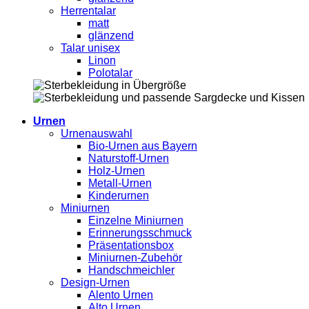
Herrentalar
matt
glänzend
Talar unisex
Linon
Polotalar
Urnen
Urnenauswahl
Bio-Urnen aus Bayern
Naturstoff-Urnen
Holz-Urnen
Metall-Urnen
Kinderurnen
Miniurnen
Einzelne Miniurnen
Erinnerungsschmuck
Präsentationsbox
Miniurnen-Zubehör
Handschmeichler
Design-Urnen
Alento Urnen
Alto Urnen