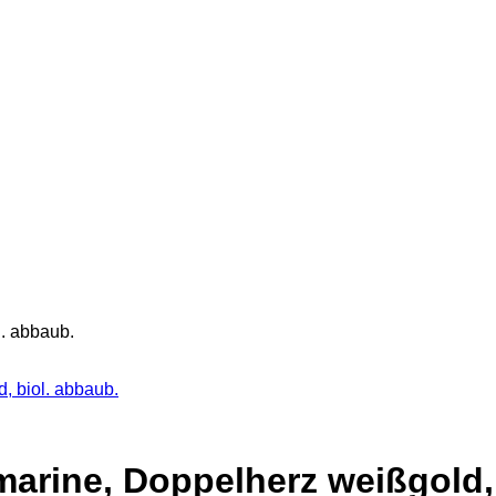
l. abbaub.
, biol. abbaub.
marine, Doppelherz weißgold,