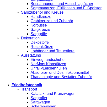
Bespannungen und Ausschlagtücher
Sargmatratzen, Füllkissen und Fußpolster
Sargzubehör und Kreuze
Handkreuze
Grabkreuze und Zubehör
Korpusse
Sargkreuze
Sarggriffe
Dekoration
Dekostoffe
Rosenkränze
Lotbänder und Trauerflore
Ausstattung
Einweghandschuhe
NorMors Kinnstützen
Unfall-/Leichenhüllen
Absorbier- und Desinfektionsmittel
Thanatologie und Bestatter-Zubehör
Friedhofstechnik
Transport
Katafalk- und Kranzwagen
Sargroller
Sargwagen
Scherenwagen