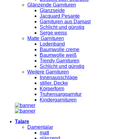
Glänzende Garnituren
Glanzseide
Jacquard Pesante
Garnituren aus Damast
Schlicht und günstig
Serge weiss
Matte Garnituren
Lodenband
Baumwolle creme
Baumwolle weiß
Trendy Garnituren
Schlicht und günstig
Weitere Garnituren
Innenausschläge
stiller. Decke
Körperform
Truhensarggarnitur
Kindergarnituren
Talare
Damentalar
matt
glänzend