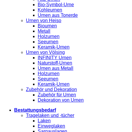
Bio-Symbol-Urne
Kohleurnen
Urnen aus Tonerde
Urnen von Heiso
Biournen
Metall
Holzurnen
Seeurnen
Keramik-Urnen
Urnen von Völsing
INFINITY Urnen
Naturstoff-Urnen
Urnen aus Metall
Holzurnen
Seeurnen
Keramik-Urnen
Zubehör und Dekoration
Zubehör für Urnen
Dekoration von Urnen
Bestattungsbedarf
Tragelaken und -tücher
Laken
Einweglaken
Sargauslagen