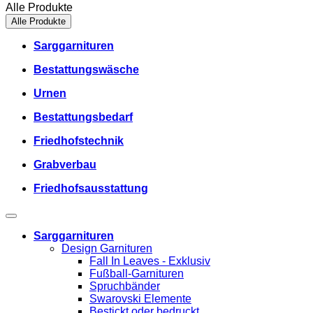
Alle Produkte
Alle Produkte
Sarggarnituren
Bestattungswäsche
Urnen
Bestattungsbedarf
Friedhofstechnik
Grabverbau
Friedhofsausstattung
Sarggarnituren
Design Garnituren
Fall In Leaves - Exklusiv
Fußball-Garnituren
Spruchbänder
Swarovski Elemente
Bestickt oder bedruckt