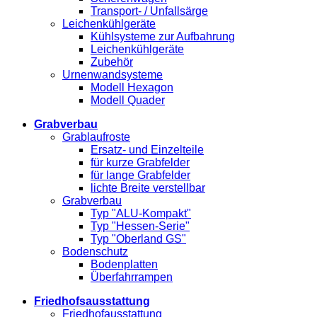
Transport- / Unfallsärge
Leichenkühlgeräte
Kühlsysteme zur Aufbahrung
Leichenkühlgeräte
Zubehör
Urnenwandsysteme
Modell Hexagon
Modell Quader
Grabverbau
Grablaufroste
Ersatz- und Einzelteile
für kurze Grabfelder
für lange Grabfelder
lichte Breite verstellbar
Grabverbau
Typ "ALU-Kompakt"
Typ "Hessen-Serie"
Typ "Oberland GS"
Bodenschutz
Bodenplatten
Überfahrrampen
Friedhofsausstattung
Friedhofausstattung