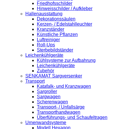
Friedhofsschilder
Hinweisschilder / Aufkleber
Hallenausstattung
Dekorationssäulen
Kerzen- / Edelstahlleuchter
Kranzständer
Künstliche Pflanzen
Luftreiniger
Roll-Ups
Sterbebildständer
Leichenkühlgeräte
Kühlsysteme zur Aufbahrung
Leichenkühlgeräte
Zubehör
SENKAMAT Sargversenker
Transport
Katafalk- und Kranzwagen
Sargroller
Sargwagen
Scherenwagen
Transport- / Unfallsärge
Transporthandwagen
Überführungs- und Schaufeltragen
Urnenwandsysteme
Modell Hexagon