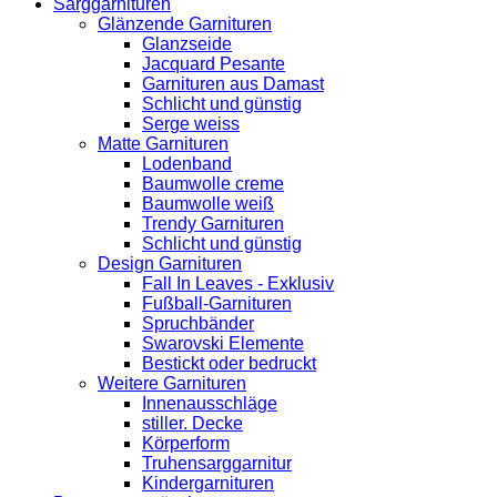
Sarggarnituren
Glänzende Garnituren
Glanzseide
Jacquard Pesante
Garnituren aus Damast
Schlicht und günstig
Serge weiss
Matte Garnituren
Lodenband
Baumwolle creme
Baumwolle weiß
Trendy Garnituren
Schlicht und günstig
Design Garnituren
Fall In Leaves - Exklusiv
Fußball-Garnituren
Spruchbänder
Swarovski Elemente
Bestickt oder bedruckt
Weitere Garnituren
Innenausschläge
stiller. Decke
Körperform
Truhensarggarnitur
Kindergarnituren