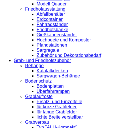
Modell Quader
Friedhofausstattung
Abfallbehälter
Erdcontainer
Fahrradständer
Friedhofsbänke
Gießkannenständer
Hochbeete und Komposter
Pfandstationen
Sargregale
Zubehör und Dekorationsbedarf
Grab- und Friedhofszubehör
Behänge
Katafalkdecken
Sargwagen-Behänge
Bodenschutz
Bodenplatten
Überfahrrampen
Grablaufroste
Ersatz- und Einzelteile
für kurze Grabfelder
für lange Grabfelder
lichte Breite verstellbar
Grabverbau
Typ "ALU-Kompakt"