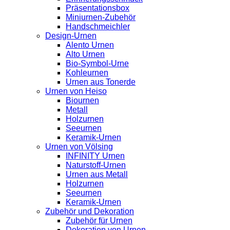
Präsentationsbox
Miniurnen-Zubehör
Handschmeichler
Design-Urnen
Alento Urnen
Alto Urnen
Bio-Symbol-Urne
Kohleurnen
Urnen aus Tonerde
Urnen von Heiso
Biournen
Metall
Holzurnen
Seeurnen
Keramik-Urnen
Urnen von Völsing
INFINITY Urnen
Naturstoff-Urnen
Urnen aus Metall
Holzurnen
Seeurnen
Keramik-Urnen
Zubehör und Dekoration
Zubehör für Urnen
Dekoration von Urnen