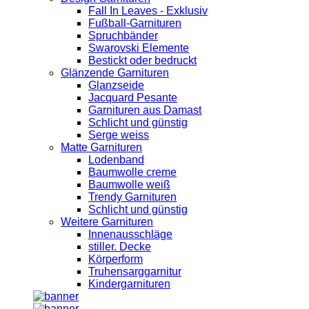
Fall In Leaves - Exklusiv
Fußball-Garnituren
Spruchbänder
Swarovski Elemente
Bestickt oder bedruckt
Glänzende Garnituren
Glanzseide
Jacquard Pesante
Garnituren aus Damast
Schlicht und günstig
Serge weiss
Matte Garnituren
Lodenband
Baumwolle creme
Baumwolle weiß
Trendy Garnituren
Schlicht und günstig
Weitere Garnituren
Innenausschläge
stiller. Decke
Körperform
Truhensarggarnitur
Kindergarnituren