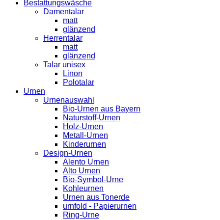
Bestattungswäsche
Damentalar
matt
glänzend
Herrentalar
matt
glänzend
Talar unisex
Linon
Polotalar
Urnen
Urnenauswahl
Bio-Urnen aus Bayern
Naturstoff-Urnen
Holz-Urnen
Metall-Urnen
Kinderurnen
Design-Urnen
Alento Urnen
Alto Urnen
Bio-Symbol-Urne
Kohleurnen
Urnen aus Tonerde
urnfold - Papierurnen
Ring-Urne