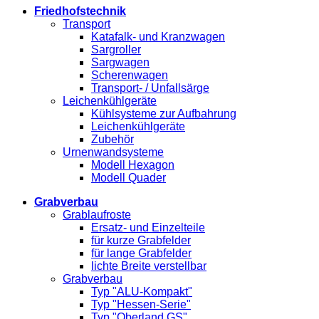
Friedhofstechnik
Transport
Katafalk- und Kranzwagen
Sargroller
Sargwagen
Scherenwagen
Transport- / Unfallsärge
Leichenkühlgeräte
Kühlsysteme zur Aufbahrung
Leichenkühlgeräte
Zubehör
Urnenwandsysteme
Modell Hexagon
Modell Quader
Grabverbau
Grablaufroste
Ersatz- und Einzelteile
für kurze Grabfelder
für lange Grabfelder
lichte Breite verstellbar
Grabverbau
Typ "ALU-Kompakt"
Typ "Hessen-Serie"
Typ "Oberland GS"