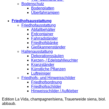
Bodenschutz
Bodenplatten
Überfahrrampen
Friedhofsausstattung
Friedhofausstattung
Abfallbehälter
Erdcontainer
Fahrradständer
Friedhofsbänke
Gießkannenständer
Hallenausstattung
Dekorationssäulen
Kerzen- / Edelstahlleuchter
Kranzständer
Künstliche Pflanzen
Luftreiniger
Friedhofs- und Hinweisschilder
Friedhofsordnung
Friedhofsschilder
Hinweisschilder / Aufkleber
Edition La Vida, champagner/siena, Trauerweide siena, biol.
abbaub.