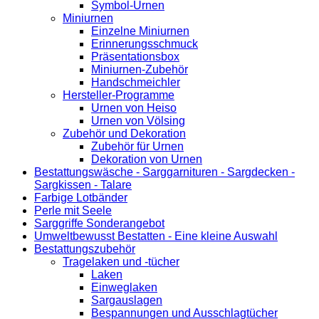
Symbol-Urnen
Miniurnen
Einzelne Miniurnen
Erinnerungsschmuck
Präsentationsbox
Miniurnen-Zubehör
Handschmeichler
Hersteller-Programme
Urnen von Heiso
Urnen von Völsing
Zubehör und Dekoration
Zubehör für Urnen
Dekoration von Urnen
Bestattungswäsche - Sarggarnituren - Sargdecken -
Sargkissen - Talare
Farbige Lotbänder
Perle mit Seele
Sarggriffe Sonderangebot
Umweltbewusst Bestatten - Eine kleine Auswahl
Bestattungszubehör
Tragelaken und -tücher
Laken
Einweglaken
Sargauslagen
Bespannungen und Ausschlagtücher