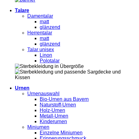
Talare
Damentalar
matt
glänzend
Herrentalar
matt
glänzend
Talar unisex
Linon
Polotalar
Urnen
Urnenauswahl
Bio-Urnen aus Bayern
Naturstoff-Urnen
Holz-Urnen
Metall-Urnen
Kinderurnen
Miniurnen
Einzelne Miniurnen
Erinnerungsschmuck