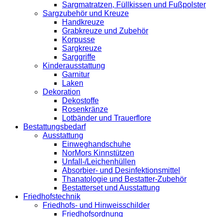
Sargmatratzen, Füllkissen und Fußpolster
Sargzubehör und Kreuze
Handkreuze
Grabkreuze und Zubehör
Korpusse
Sargkreuze
Sarggriffe
Kinderausstattung
Garnitur
Laken
Dekoration
Dekostoffe
Rosenkränze
Lotbänder und Trauerflore
Bestattungsbedarf
Ausstattung
Einweghandschuhe
NorMors Kinnstützen
Unfall-/Leichenhüllen
Absorbier- und Desinfektionsmittel
Thanatologie und Bestatter-Zubehör
Bestatterset und Ausstattung
Friedhofstechnik
Friedhofs- und Hinweisschilder
Friedhofsordnung