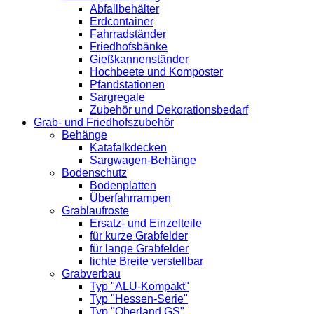
Abfallbehälter
Erdcontainer
Fahrradständer
Friedhofsbänke
Gießkannenständer
Hochbeete und Komposter
Pfandstationen
Sargregale
Zubehör und Dekorationsbedarf
Grab- und Friedhofszubehör
Behänge
Katafalkdecken
Sargwagen-Behänge
Bodenschutz
Bodenplatten
Überfahrrampen
Grablaufroste
Ersatz- und Einzelteile
für kurze Grabfelder
für lange Grabfelder
lichte Breite verstellbar
Grabverbau
Typ "ALU-Kompakt"
Typ "Hessen-Serie"
Typ "Oberland GS"