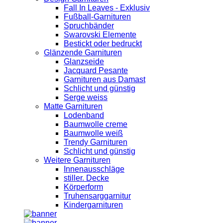
Fall In Leaves - Exklusiv
Fußball-Garnituren
Spruchbänder
Swarovski Elemente
Bestickt oder bedruckt
Glänzende Garnituren
Glanzseide
Jacquard Pesante
Garnituren aus Damast
Schlicht und günstig
Serge weiss
Matte Garnituren
Lodenband
Baumwolle creme
Baumwolle weiß
Trendy Garnituren
Schlicht und günstig
Weitere Garnituren
Innenausschläge
stiller. Decke
Körperform
Truhensarggarnitur
Kindergarnituren