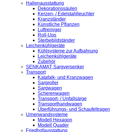
Hallenausstattung
Dekorationssäulen
Kerzen- / Edelstahlleuchter
Kranzständer
Künstliche Pflanzen
Luftreiniger
Roll-Ups
Sterbebildständer
Leichenkühlgeräte
Kühlsysteme zur Aufbahrung
Leichenkühlgeräte
Zubehör
SENKAMAT Sargversenker
Transport
Katafalk- und Kranzwagen
Sargroller
Sargwagen
Scherenwagen
Transport- / Unfallsärge
Transporthandwagen
Überführungs- und Schaufeltragen
Urnenwandsysteme
Modell Hexagon
Modell Quader
Friedhofausstattung