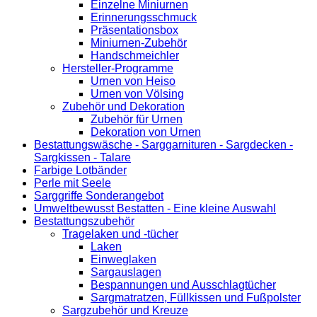
Einzelne Miniurnen
Erinnerungsschmuck
Präsentationsbox
Miniurnen-Zubehör
Handschmeichler
Hersteller-Programme
Urnen von Heiso
Urnen von Völsing
Zubehör und Dekoration
Zubehör für Urnen
Dekoration von Urnen
Bestattungswäsche - Sarggarnituren - Sargdecken -
Sargkissen - Talare
Farbige Lotbänder
Perle mit Seele
Sarggriffe Sonderangebot
Umweltbewusst Bestatten - Eine kleine Auswahl
Bestattungszubehör
Tragelaken und -tücher
Laken
Einweglaken
Sargauslagen
Bespannungen und Ausschlagtücher
Sargmatratzen, Füllkissen und Fußpolster
Sargzubehör und Kreuze