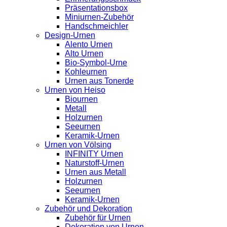
Präsentationsbox
Miniurnen-Zubehör
Handschmeichler
Design-Urnen
Alento Urnen
Alto Urnen
Bio-Symbol-Urne
Kohleurnen
Urnen aus Tonerde
Urnen von Heiso
Biournen
Metall
Holzurnen
Seeurnen
Keramik-Urnen
Urnen von Völsing
INFINITY Urnen
Naturstoff-Urnen
Urnen aus Metall
Holzurnen
Seeurnen
Keramik-Urnen
Zubehör und Dekoration
Zubehör für Urnen
Dekoration von Urnen