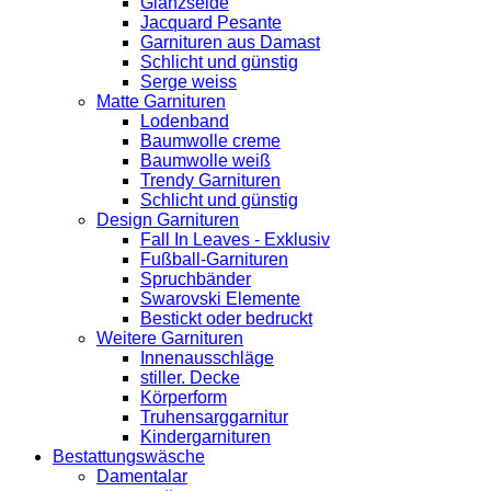
Glanzseide
Jacquard Pesante
Garnituren aus Damast
Schlicht und günstig
Serge weiss
Matte Garnituren
Lodenband
Baumwolle creme
Baumwolle weiß
Trendy Garnituren
Schlicht und günstig
Design Garnituren
Fall In Leaves - Exklusiv
Fußball-Garnituren
Spruchbänder
Swarovski Elemente
Bestickt oder bedruckt
Weitere Garnituren
Innenausschläge
stiller. Decke
Körperform
Truhensarggarnitur
Kindergarnituren
Bestattungswäsche
Damentalar