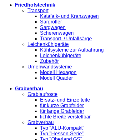
Friedhofstechnik
Transport
Katafalk- und Kranzwagen
Sargroller
Sargwagen
Scherenwagen
Transport- / Unfallsärge
Leichenkühlgeräte
Kühlsysteme zur Aufbahrung
Leichenkühlgeräte
Zubehör
Urnenwandsysteme
Modell Hexagon
Modell Quader
Grabverbau
Grablaufroste
Ersatz- und Einzelteile
für kurze Grabfelder
für lange Grabfelder
lichte Breite verstellbar
Grabverbau
Typ "ALU-Kompakt"
Typ "Hessen-Serie"
Typ "Oberland GS"