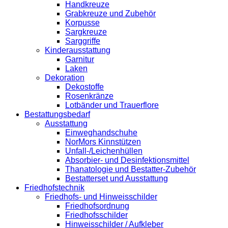
Handkreuze
Grabkreuze und Zubehör
Korpusse
Sargkreuze
Sarggriffe
Kinderausstattung
Garnitur
Laken
Dekoration
Dekostoffe
Rosenkränze
Lotbänder und Trauerflore
Bestattungsbedarf
Ausstattung
Einweghandschuhe
NorMors Kinnstützen
Unfall-/Leichenhüllen
Absorbier- und Desinfektionsmittel
Thanatologie und Bestatter-Zubehör
Bestatterset und Ausstattung
Friedhofstechnik
Friedhofs- und Hinweisschilder
Friedhofsordnung
Friedhofsschilder
Hinweisschilder / Aufkleber