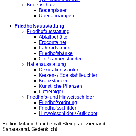
Bodenschutz
Bodenplatten
Überfahrrampen
Friedhofsausstattung
Friedhofausstattung
Abfallbehälter
Erdcontainer
Fahrradständer
Friedhofsbänke
Gießkannenständer
Hallenausstattung
Dekorationssäulen
Kerzen- / Edelstahlleuchter
Kranzständer
Künstliche Pflanzen
Luftreiniger
Friedhofs- und Hinweisschilder
Friedhofsordnung
Friedhofsschilder
Hinweisschilder / Aufkleber
Edition Milano, handbemalt Steingrau, Zierband
Saharasand, Gedenklicht