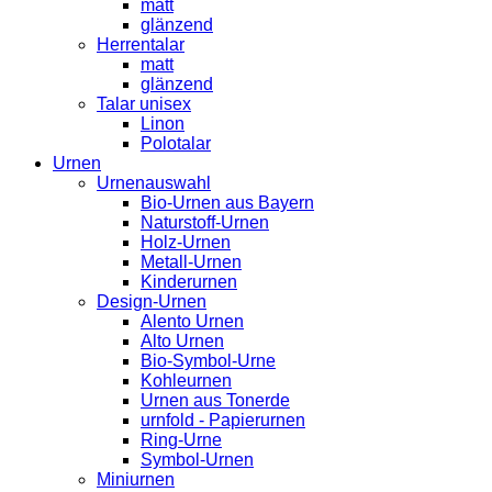
matt
glänzend
Herrentalar
matt
glänzend
Talar unisex
Linon
Polotalar
Urnen
Urnenauswahl
Bio-Urnen aus Bayern
Naturstoff-Urnen
Holz-Urnen
Metall-Urnen
Kinderurnen
Design-Urnen
Alento Urnen
Alto Urnen
Bio-Symbol-Urne
Kohleurnen
Urnen aus Tonerde
urnfold - Papierurnen
Ring-Urne
Symbol-Urnen
Miniurnen