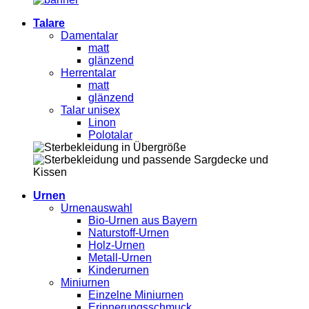
Talare
Damentalar
matt
glänzend
Herrentalar
matt
glänzend
Talar unisex
Linon
Polotalar
Urnen
Urnenauswahl
Bio-Urnen aus Bayern
Naturstoff-Urnen
Holz-Urnen
Metall-Urnen
Kinderurnen
Miniurnen
Einzelne Miniurnen
Erinnerungsschmuck