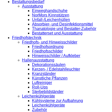
Bestattungsbedarf
Ausstattung
Einweghandschuhe
NorMors Kinnstützen
Unfall-/Leichenhüllen
Absorbier- und Desinfektionsmittel
Thanatologie und Bestatter-Zubehör
Bestatterset und Ausstattung
Friedhofstechnik
Friedhofs- und Hinweisschilder
Friedhofsordnung
Friedhofsschilder
Hinweisschilder / Aufkleber
Hallenausstattung
Dekorationssäulen
Kerzen- / Edelstahlleuchter
Kranzständer
Künstliche Pflanzen
Luftreiniger
Roll-Ups
Sterbebildständer
Leichenkühlgeräte
Kühlsysteme zur Aufbahrung
Leichenkühlgeräte
Zubehör