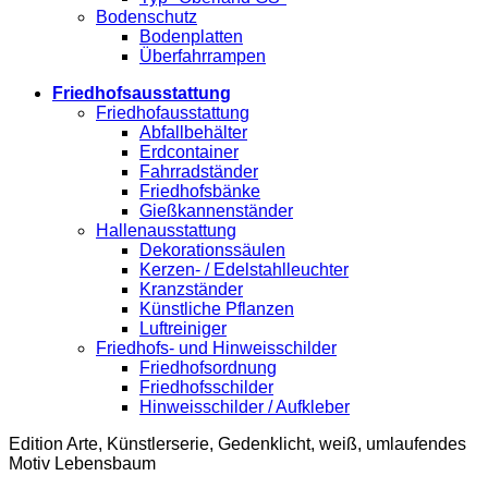
Bodenschutz
Bodenplatten
Überfahrrampen
Friedhofsausstattung
Friedhofausstattung
Abfallbehälter
Erdcontainer
Fahrradständer
Friedhofsbänke
Gießkannenständer
Hallenausstattung
Dekorationssäulen
Kerzen- / Edelstahlleuchter
Kranzständer
Künstliche Pflanzen
Luftreiniger
Friedhofs- und Hinweisschilder
Friedhofsordnung
Friedhofsschilder
Hinweisschilder / Aufkleber
Edition Arte, Künstlerserie, Gedenklicht, weiß, umlaufendes
Motiv Lebensbaum