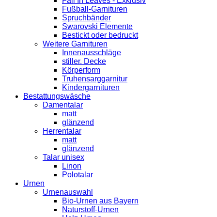
Fall In Leaves - Exklusiv
Fußball-Garnituren
Spruchbänder
Swarovski Elemente
Bestickt oder bedruckt
Weitere Garnituren
Innenausschläge
stiller. Decke
Körperform
Truhensarggarnitur
Kindergarnituren
Bestattungswäsche
Damentalar
matt
glänzend
Herrentalar
matt
glänzend
Talar unisex
Linon
Polotalar
Urnen
Urnenauswahl
Bio-Urnen aus Bayern
Naturstoff-Urnen