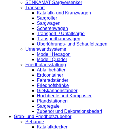
SENKAMAT Sargversenker
Transport
Katafalk- und Kranzwagen
Sargroller
Sargwagen
Scherenwagen
Transport- / Unfallsärge
Transporthandwagen
Überführungs- und Schaufeltragen
Urnenwandsysteme
Modell Hexagon
Modell Quader
Friedhofausstattung
Abfallbehälter
Erdcontainer
Fahrradständer
Friedhofsbänke
Gießkannenständer
Hochbeete und Komposter
Pfandstationen
Sargregale
Zubehör und Dekorationsbedarf
Grab- und Friedhofszubehör
Behänge
Katafalkdecken