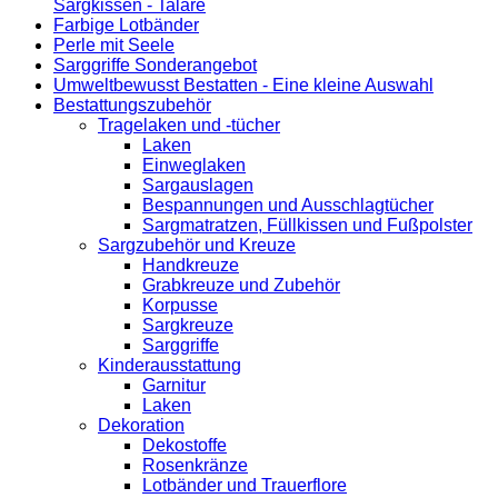
Sargkissen - Talare
Farbige Lotbänder
Perle mit Seele
Sarggriffe Sonderangebot
Umweltbewusst Bestatten - Eine kleine Auswahl
Bestattungszubehör
Tragelaken und -tücher
Laken
Einweglaken
Sargauslagen
Bespannungen und Ausschlagtücher
Sargmatratzen, Füllkissen und Fußpolster
Sargzubehör und Kreuze
Handkreuze
Grabkreuze und Zubehör
Korpusse
Sargkreuze
Sarggriffe
Kinderausstattung
Garnitur
Laken
Dekoration
Dekostoffe
Rosenkränze
Lotbänder und Trauerflore