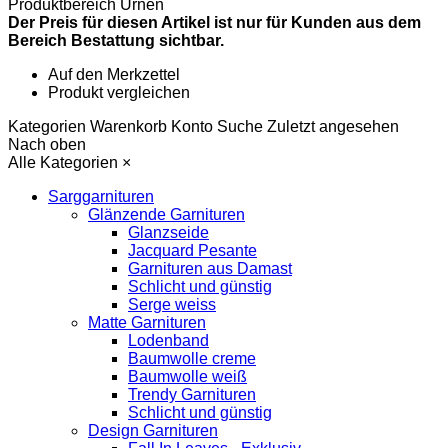
Produktbereich
Urnen
Der Preis für diesen Artikel ist nur für Kunden aus dem
Bereich Bestattung sichtbar.
Auf den Merkzettel
Produkt vergleichen
Kategorien
Warenkorb
Konto
Suche
Zuletzt angesehen
Nach oben
Alle Kategorien
×
Sarggarnituren
Glänzende Garnituren
Glanzseide
Jacquard Pesante
Garnituren aus Damast
Schlicht und günstig
Serge weiss
Matte Garnituren
Lodenband
Baumwolle creme
Baumwolle weiß
Trendy Garnituren
Schlicht und günstig
Design Garnituren