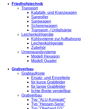
Friedhofstechnik
Transport
Katafalk- und Kranzwagen
Sargroller
Sargwagen
Scherenwagen
Transport- / Unfallsärge
Leichenkühlgeräte
Kühlsysteme zur Aufbahrung
Leichenkühlgeräte
Zubehör
Urnenwandsysteme
Modell Hexagon
Modell Quader
Grabverbau
Grablaufroste
Ersatz- und Einzelteile
für kurze Grabfelder
für lange Grabfelder
lichte Breite verstellbar
Grabverbau
Typ "ALU-Kompakt"
Typ "Hessen-Serie"
Typ "Oberland GS"