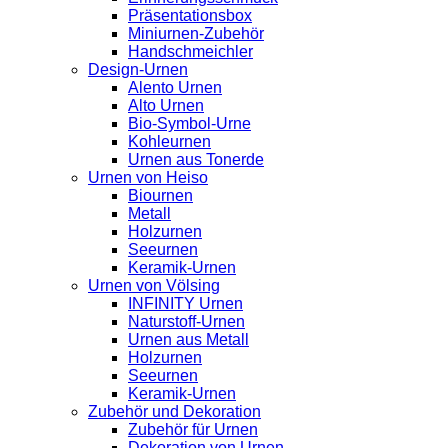
Präsentationsbox
Miniurnen-Zubehör
Handschmeichler
Design-Urnen
Alento Urnen
Alto Urnen
Bio-Symbol-Urne
Kohleurnen
Urnen aus Tonerde
Urnen von Heiso
Biournen
Metall
Holzurnen
Seeurnen
Keramik-Urnen
Urnen von Völsing
INFINITY Urnen
Naturstoff-Urnen
Urnen aus Metall
Holzurnen
Seeurnen
Keramik-Urnen
Zubehör und Dekoration
Zubehör für Urnen
Dekoration von Urnen