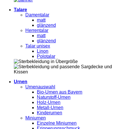
Talare
Damentalar
matt
glänzend
Herrentalar
matt
glänzend
Talar unisex
Linon
Polotalar
Urnen
Urnenauswahl
Bio-Urnen aus Bayern
Naturstoff-Urnen
Holz-Urnen
Metall-Urnen
Kinderurnen
Miniurnen
Einzelne Miniurnen
Erinnerungsschmuck