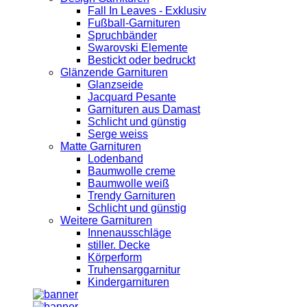
Fall In Leaves - Exklusiv
Fußball-Garnituren
Spruchbänder
Swarovski Elemente
Bestickt oder bedruckt
Glänzende Garnituren
Glanzseide
Jacquard Pesante
Garnituren aus Damast
Schlicht und günstig
Serge weiss
Matte Garnituren
Lodenband
Baumwolle creme
Baumwolle weiß
Trendy Garnituren
Schlicht und günstig
Weitere Garnituren
Innenausschläge
stiller. Decke
Körperform
Truhensarggarnitur
Kindergarnituren