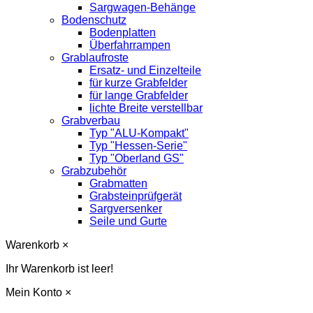
Sargwagen-Behänge
Bodenschutz
Bodenplatten
Überfahrrampen
Grablaufroste
Ersatz- und Einzelteile
für kurze Grabfelder
für lange Grabfelder
lichte Breite verstellbar
Grabverbau
Typ "ALU-Kompakt"
Typ "Hessen-Serie"
Typ "Oberland GS"
Grabzubehör
Grabmatten
Grabsteinprüfgerät
Sargversenker
Seile und Gurte
Warenkorb
×
Ihr Warenkorb ist leer!
Mein Konto
×