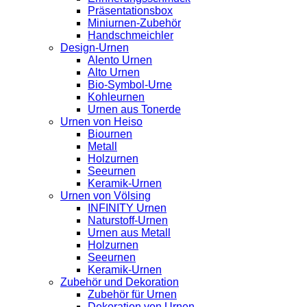
Präsentationsbox
Miniurnen-Zubehör
Handschmeichler
Design-Urnen
Alento Urnen
Alto Urnen
Bio-Symbol-Urne
Kohleurnen
Urnen aus Tonerde
Urnen von Heiso
Biournen
Metall
Holzurnen
Seeurnen
Keramik-Urnen
Urnen von Völsing
INFINITY Urnen
Naturstoff-Urnen
Urnen aus Metall
Holzurnen
Seeurnen
Keramik-Urnen
Zubehör und Dekoration
Zubehör für Urnen
Dekoration von Urnen