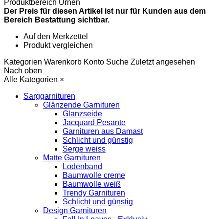
Produktbereich
Urnen
Der Preis für diesen Artikel ist nur für Kunden aus dem
Bereich Bestattung sichtbar.
Auf den Merkzettel
Produkt vergleichen
Kategorien
Warenkorb
Konto
Suche
Zuletzt angesehen
Nach oben
Alle Kategorien
×
Sarggarnituren
Glänzende Garnituren
Glanzseide
Jacquard Pesante
Garnituren aus Damast
Schlicht und günstig
Serge weiss
Matte Garnituren
Lodenband
Baumwolle creme
Baumwolle weiß
Trendy Garnituren
Schlicht und günstig
Design Garnituren