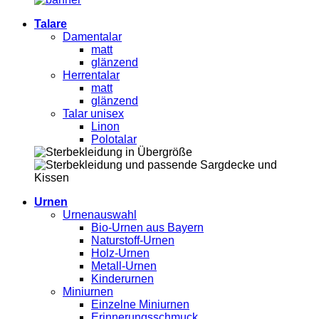
Talare
Damentalar
matt
glänzend
Herrentalar
matt
glänzend
Talar unisex
Linon
Polotalar
Urnen
Urnenauswahl
Bio-Urnen aus Bayern
Naturstoff-Urnen
Holz-Urnen
Metall-Urnen
Kinderurnen
Miniurnen
Einzelne Miniurnen
Erinnerungsschmuck