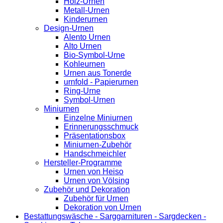
Holz-Urnen
Metall-Urnen
Kinderurnen
Design-Urnen
Alento Urnen
Alto Urnen
Bio-Symbol-Urne
Kohleurnen
Urnen aus Tonerde
urnfold - Papierurnen
Ring-Urne
Symbol-Urnen
Miniurnen
Einzelne Miniurnen
Erinnerungsschmuck
Präsentationsbox
Miniurnen-Zubehör
Handschmeichler
Hersteller-Programme
Urnen von Heiso
Urnen von Völsing
Zubehör und Dekoration
Zubehör für Urnen
Dekoration von Urnen
Bestattungswäsche - Sarggarnituren - Sargdecken -