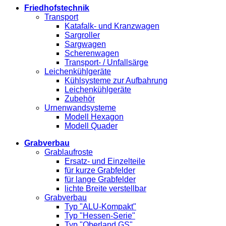
Friedhofstechnik
Transport
Katafalk- und Kranzwagen
Sargroller
Sargwagen
Scherenwagen
Transport- / Unfallsärge
Leichenkühlgeräte
Kühlsysteme zur Aufbahrung
Leichenkühlgeräte
Zubehör
Urnenwandsysteme
Modell Hexagon
Modell Quader
Grabverbau
Grablaufroste
Ersatz- und Einzelteile
für kurze Grabfelder
für lange Grabfelder
lichte Breite verstellbar
Grabverbau
Typ "ALU-Kompakt"
Typ "Hessen-Serie"
Typ "Oberland GS"