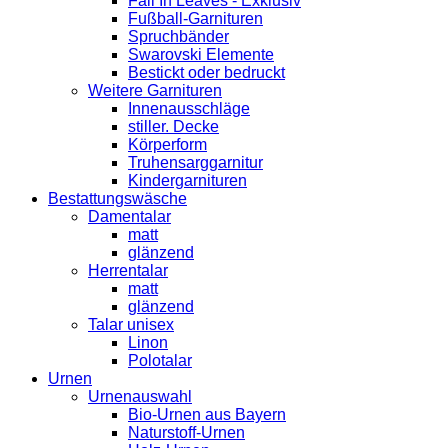
Fall In Leaves - Exklusiv
Fußball-Garnituren
Spruchbänder
Swarovski Elemente
Bestickt oder bedruckt
Weitere Garnituren
Innenausschläge
stiller. Decke
Körperform
Truhensarggarnitur
Kindergarnituren
Bestattungswäsche
Damentalar
matt
glänzend
Herrentalar
matt
glänzend
Talar unisex
Linon
Polotalar
Urnen
Urnenauswahl
Bio-Urnen aus Bayern
Naturstoff-Urnen