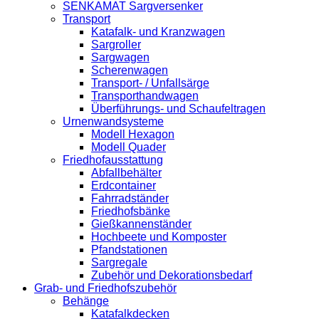
SENKAMAT Sargversenker
Transport
Katafalk- und Kranzwagen
Sargroller
Sargwagen
Scherenwagen
Transport- / Unfallsärge
Transporthandwagen
Überführungs- und Schaufeltragen
Urnenwandsysteme
Modell Hexagon
Modell Quader
Friedhofausstattung
Abfallbehälter
Erdcontainer
Fahrradständer
Friedhofsbänke
Gießkannenständer
Hochbeete und Komposter
Pfandstationen
Sargregale
Zubehör und Dekorationsbedarf
Grab- und Friedhofszubehör
Behänge
Katafalkdecken