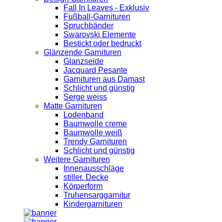
Fall In Leaves - Exklusiv
Fußball-Garnituren
Spruchbänder
Swarovski Elemente
Bestickt oder bedruckt
Glänzende Garnituren
Glanzseide
Jacquard Pesante
Garnituren aus Damast
Schlicht und günstig
Serge weiss
Matte Garnituren
Lodenband
Baumwolle creme
Baumwolle weiß
Trendy Garnituren
Schlicht und günstig
Weitere Garnituren
Innenausschläge
stiller. Decke
Körperform
Truhensarggarnitur
Kindergarnituren