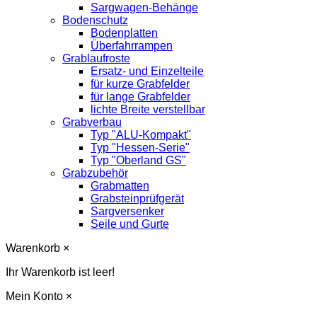
Sargwagen-Behänge
Bodenschutz
Bodenplatten
Überfahrrampen
Grablaufroste
Ersatz- und Einzelteile
für kurze Grabfelder
für lange Grabfelder
lichte Breite verstellbar
Grabverbau
Typ "ALU-Kompakt"
Typ "Hessen-Serie"
Typ "Oberland GS"
Grabzubehör
Grabmatten
Grabsteinprüfgerät
Sargversenker
Seile und Gurte
Warenkorb
×
Ihr Warenkorb ist leer!
Mein Konto
×