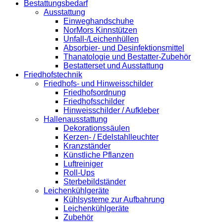
Bestattungsbedarf
Ausstattung
Einweghandschuhe
NorMors Kinnstützen
Unfall-/Leichenhüllen
Absorbier- und Desinfektionsmittel
Thanatologie und Bestatter-Zubehör
Bestatterset und Ausstattung
Friedhofstechnik
Friedhofs- und Hinweisschilder
Friedhofsordnung
Friedhofsschilder
Hinweisschilder / Aufkleber
Hallenausstattung
Dekorationssäulen
Kerzen- / Edelstahlleuchter
Kranzständer
Künstliche Pflanzen
Luftreiniger
Roll-Ups
Sterbebildständer
Leichenkühlgeräte
Kühlsysteme zur Aufbahrung
Leichenkühlgeräte
Zubehör