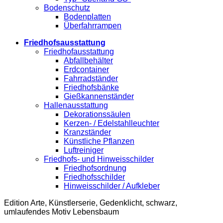
Bodenschutz
Bodenplatten
Überfahrrampen
Friedhofsausstattung
Friedhofausstattung
Abfallbehälter
Erdcontainer
Fahrradständer
Friedhofsbänke
Gießkannenständer
Hallenausstattung
Dekorationssäulen
Kerzen- / Edelstahlleuchter
Kranzständer
Künstliche Pflanzen
Luftreiniger
Friedhofs- und Hinweisschilder
Friedhofsordnung
Friedhofsschilder
Hinweisschilder / Aufkleber
Edition Arte, Künstlerserie, Gedenklicht, schwarz,
umlaufendes Motiv Lebensbaum