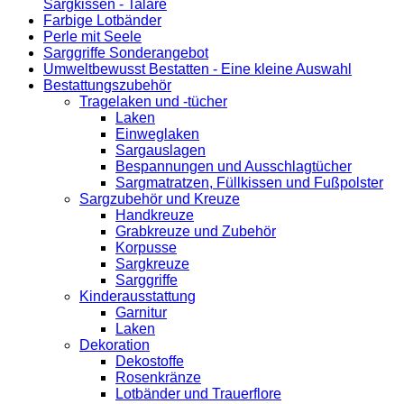
Sargkissen - Talare
Farbige Lotbänder
Perle mit Seele
Sarggriffe Sonderangebot
Umweltbewusst Bestatten - Eine kleine Auswahl
Bestattungszubehör
Tragelaken und -tücher
Laken
Einweglaken
Sargauslagen
Bespannungen und Ausschlagtücher
Sargmatratzen, Füllkissen und Fußpolster
Sargzubehör und Kreuze
Handkreuze
Grabkreuze und Zubehör
Korpusse
Sargkreuze
Sarggriffe
Kinderausstattung
Garnitur
Laken
Dekoration
Dekostoffe
Rosenkränze
Lotbänder und Trauerflore