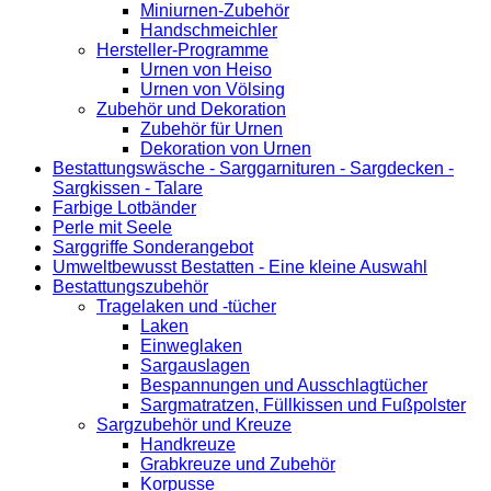
Miniurnen-Zubehör
Handschmeichler
Hersteller-Programme
Urnen von Heiso
Urnen von Völsing
Zubehör und Dekoration
Zubehör für Urnen
Dekoration von Urnen
Bestattungswäsche - Sarggarnituren - Sargdecken -
Sargkissen - Talare
Farbige Lotbänder
Perle mit Seele
Sarggriffe Sonderangebot
Umweltbewusst Bestatten - Eine kleine Auswahl
Bestattungszubehör
Tragelaken und -tücher
Laken
Einweglaken
Sargauslagen
Bespannungen und Ausschlagtücher
Sargmatratzen, Füllkissen und Fußpolster
Sargzubehör und Kreuze
Handkreuze
Grabkreuze und Zubehör
Korpusse