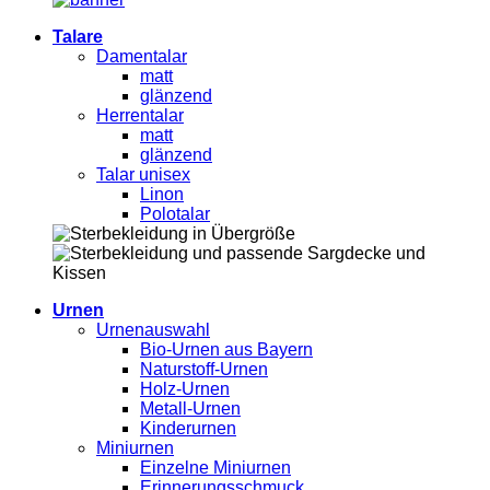
Talare
Damentalar
matt
glänzend
Herrentalar
matt
glänzend
Talar unisex
Linon
Polotalar
Urnen
Urnenauswahl
Bio-Urnen aus Bayern
Naturstoff-Urnen
Holz-Urnen
Metall-Urnen
Kinderurnen
Miniurnen
Einzelne Miniurnen
Erinnerungsschmuck