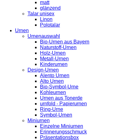
matt
glänzend
Talar unisex
Linon
Polotalar
Urnen
Urnenauswahl
Bio-Urnen aus Bayern
Naturstoff-Urnen
Holz-Urnen
Metall-Urnen
Kinderurnen
Design-Urnen
Alento Urnen
Alto Urnen
Bio-Symbol-Urne
Kohleurnen
Urnen aus Tonerde
urnfold - Papierurnen
Ring-Urne
Symbol-Urnen
Miniurnen
Einzelne Miniurnen
Erinnerungsschmuck
Präsentationsbox