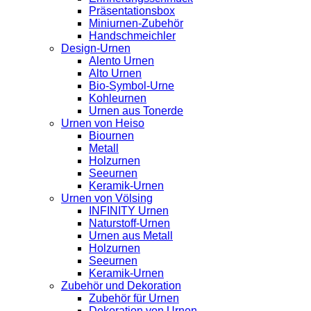
Präsentationsbox
Miniurnen-Zubehör
Handschmeichler
Design-Urnen
Alento Urnen
Alto Urnen
Bio-Symbol-Urne
Kohleurnen
Urnen aus Tonerde
Urnen von Heiso
Biournen
Metall
Holzurnen
Seeurnen
Keramik-Urnen
Urnen von Völsing
INFINITY Urnen
Naturstoff-Urnen
Urnen aus Metall
Holzurnen
Seeurnen
Keramik-Urnen
Zubehör und Dekoration
Zubehör für Urnen
Dekoration von Urnen