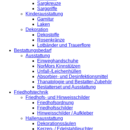
Sargkreuze
Sarggriffe
Kinderausstattung
Garnitur
Laken
Dekoration
Dekostoffe
Rosenkränze
Lotbänder und Trauerflore
Bestattungsbedarf
Ausstattung
Einweghandschuhe
NorMors Kinnstützen
Unfall-/Leichenhüllen
Absorbier- und Desinfektionsmittel
Thanatologie und Bestatter-Zubehör
Bestatterset und Ausstattung
Friedhofstechnik
Friedhofs- und Hinweisschilder
Friedhofsordnung
Friedhofsschilder
Hinweisschilder / Aufkleber
Hallenausstattung
Dekorationssäulen
Kerzen- / Edelstahlleuchter