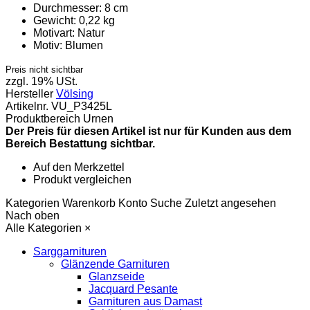
Durchmesser:
8 cm
Gewicht:
0,22 kg
Motivart:
Natur
Motiv:
Blumen
Preis nicht sichtbar
zzgl. 19% USt.
Hersteller
Völsing
Artikelnr.
VU_P3425L
Produktbereich
Urnen
Der Preis für diesen Artikel ist nur für Kunden aus dem
Bereich Bestattung sichtbar.
Auf den Merkzettel
Produkt vergleichen
Kategorien
Warenkorb
Konto
Suche
Zuletzt angesehen
Nach oben
Alle Kategorien
×
Sarggarnituren
Glänzende Garnituren
Glanzseide
Jacquard Pesante
Garnituren aus Damast