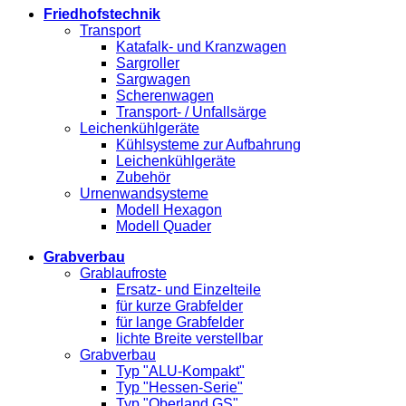
Friedhofstechnik
Transport
Katafalk- und Kranzwagen
Sargroller
Sargwagen
Scherenwagen
Transport- / Unfallsärge
Leichenkühlgeräte
Kühlsysteme zur Aufbahrung
Leichenkühlgeräte
Zubehör
Urnenwandsysteme
Modell Hexagon
Modell Quader
Grabverbau
Grablaufroste
Ersatz- und Einzelteile
für kurze Grabfelder
für lange Grabfelder
lichte Breite verstellbar
Grabverbau
Typ "ALU-Kompakt"
Typ "Hessen-Serie"
Typ "Oberland GS"