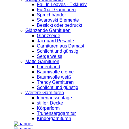
Fall In Leaves - Exklusiv
Fußball-Garnituren
Spruchbänder
Swarovski Elemente
Bestickt oder bedruckt
Glänzende Garnituren
Glanzseide
Jacquard Pesante
Garnituren aus Damast
Schlicht und günstig
Serge weiss
Matte Garnituren
Lodenband
Baumwolle creme
Baumwolle weiß
Trendy Garnituren
Schlicht und günstig
Weitere Garnituren
Innenausschläge
stiller. Decke
Körperform
Truhensarggarnitur
Kindergarnituren