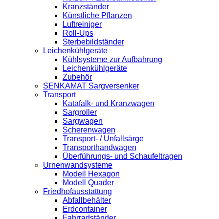
Kranzständer
Künstliche Pflanzen
Luftreiniger
Roll-Ups
Sterbebildständer
Leichenkühlgeräte
Kühlsysteme zur Aufbahrung
Leichenkühlgeräte
Zubehör
SENKAMAT Sargversenker
Transport
Katafalk- und Kranzwagen
Sargroller
Sargwagen
Scherenwagen
Transport- / Unfallsärge
Transporthandwagen
Überführungs- und Schaufeltragen
Urnenwandsysteme
Modell Hexagon
Modell Quader
Friedhofausstattung
Abfallbehälter
Erdcontainer
Fahrradständer