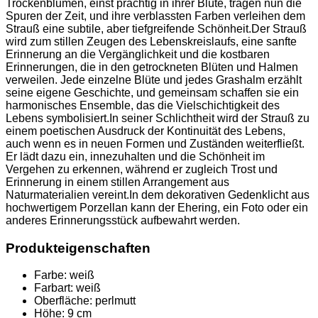
Trockenblumen, einst prächtig in ihrer Blüte, tragen nun die
Spuren der Zeit, und ihre verblassten Farben verleihen dem
Strauß eine subtile, aber tiefgreifende Schönheit.Der Strauß
wird zum stillen Zeugen des Lebenskreislaufs, eine sanfte
Erinnerung an die Vergänglichkeit und die kostbaren
Erinnerungen, die in den getrockneten Blüten und Halmen
verweilen. Jede einzelne Blüte und jedes Grashalm erzählt
seine eigene Geschichte, und gemeinsam schaffen sie ein
harmonisches Ensemble, das die Vielschichtigkeit des
Lebens symbolisiert.In seiner Schlichtheit wird der Strauß zu
einem poetischen Ausdruck der Kontinuität des Lebens,
auch wenn es in neuen Formen und Zuständen weiterfließt.
Er lädt dazu ein, innezuhalten und die Schönheit im
Vergehen zu erkennen, während er zugleich Trost und
Erinnerung in einem stillen Arrangement aus
Naturmaterialien vereint.In dem dekorativen Gedenklicht aus
hochwertigem Porzellan kann der Ehering, ein Foto oder ein
anderes Erinnerungsstück aufbewahrt werden.
Produkteigenschaften
Farbe:
weiß
Farbart:
weiß
Oberfläche:
perlmutt
Höhe:
9 cm