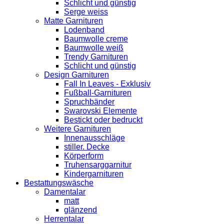
Schlicht und günstig
Serge weiss
Matte Garnituren
Lodenband
Baumwolle creme
Baumwolle weiß
Trendy Garnituren
Schlicht und günstig
Design Garnituren
Fall In Leaves - Exklusiv
Fußball-Garnituren
Spruchbänder
Swarovski Elemente
Bestickt oder bedruckt
Weitere Garnituren
Innenausschläge
stiller. Decke
Körperform
Truhensarggarnitur
Kindergarnituren
Bestattungswäsche
Damentalar
matt
glänzend
Herrentalar