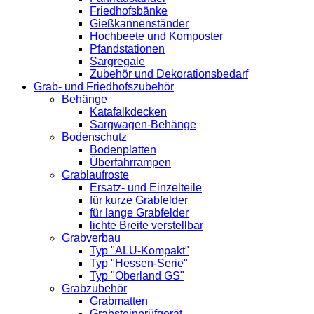
Friedhofsbänke
Gießkannenständer
Hochbeete und Komposter
Pfandstationen
Sargregale
Zubehör und Dekorationsbedarf
Grab- und Friedhofszubehör
Behänge
Katafalkdecken
Sargwagen-Behänge
Bodenschutz
Bodenplatten
Überfahrrampen
Grablaufroste
Ersatz- und Einzelteile
für kurze Grabfelder
für lange Grabfelder
lichte Breite verstellbar
Grabverbau
Typ "ALU-Kompakt"
Typ "Hessen-Serie"
Typ "Oberland GS"
Grabzubehör
Grabmatten
Grabsteinprüfgerät