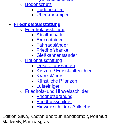
Bodenschutz
Bodenplatten
Überfahrrampen
Friedhofsausstattung
Friedhofausstattung
Abfallbehälter
Erdcontainer
Fahrradständer
Friedhofsbänke
Gießkannenständer
Hallenausstattung
Dekorationssäulen
Kerzen- / Edelstahlleuchter
Kranzständer
Künstliche Pflanzen
Luftreiniger
Friedhofs- und Hinweisschilder
Friedhofsordnung
Friedhofsschilder
Hinweisschilder / Aufkleber
Edition Silva, Kastanienbraun handbemalt, Perlmutt-
Mattweiß, Pampasgras