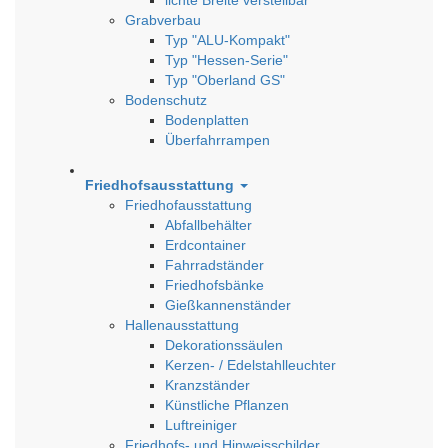
Grabverbau
Typ "ALU-Kompakt"
Typ "Hessen-Serie"
Typ "Oberland GS"
Bodenschutz
Bodenplatten
Überfahrrampen
Friedhofsausstattung
Friedhofausstattung
Abfallbehälter
Erdcontainer
Fahrradständer
Friedhofsbänke
Gießkannenständer
Hallenausstattung
Dekorationssäulen
Kerzen- / Edelstahlleuchter
Kranzständer
Künstliche Pflanzen
Luftreiniger
Friedhofs- und Hinweisschilder