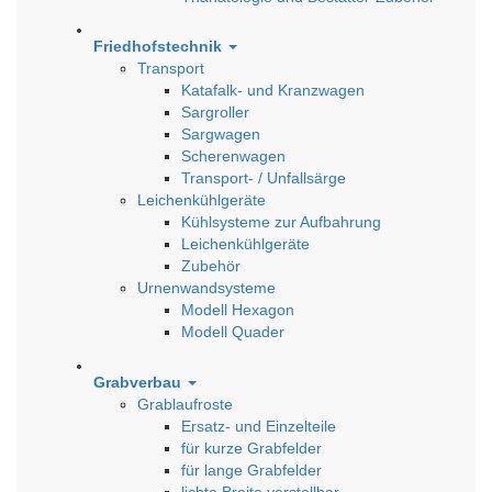
Friedhofstechnik
Transport
Katafalk- und Kranzwagen
Sargroller
Sargwagen
Scherenwagen
Transport- / Unfallsärge
Leichenkühlgeräte
Kühlsysteme zur Aufbahrung
Leichenkühlgeräte
Zubehör
Urnenwandsysteme
Modell Hexagon
Modell Quader
Grabverbau
Grablaufroste
Ersatz- und Einzelteile
für kurze Grabfelder
für lange Grabfelder
lichte Breite verstellbar