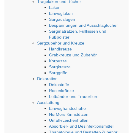
Tragelaken und -tücher
Laken
Einweglaken
Sargauslagen
Bespannungen und Ausschlagtücher
Sargmatratzen, Füllkissen und
Fußpolster
Sargzubehör und Kreuze
Handkreuze
Grabkreuze und Zubehör
Korpusse
Sargkreuze
Sarggriffe
Dekoration
Dekostoffe
Rosenkränze
Lotbänder und Trauerflore
Ausstattung
Einweghandschuhe
NorMors Kinnstützen
Unfall-/Leichenhüllen
Absorbier- und Desinfektionsmittel
Thanatologie und Bestatter-Zubehör