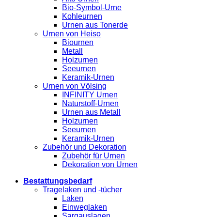
Bio-Symbol-Urne
Kohleurnen
Urnen aus Tonerde
Urnen von Heiso
Biournen
Metall
Holzurnen
Seeurnen
Keramik-Urnen
Urnen von Völsing
INFINITY Urnen
Naturstoff-Urnen
Urnen aus Metall
Holzurnen
Seeurnen
Keramik-Urnen
Zubehör und Dekoration
Zubehör für Urnen
Dekoration von Urnen
Bestattungsbedarf
Tragelaken und -tücher
Laken
Einweglaken
Sargauslagen