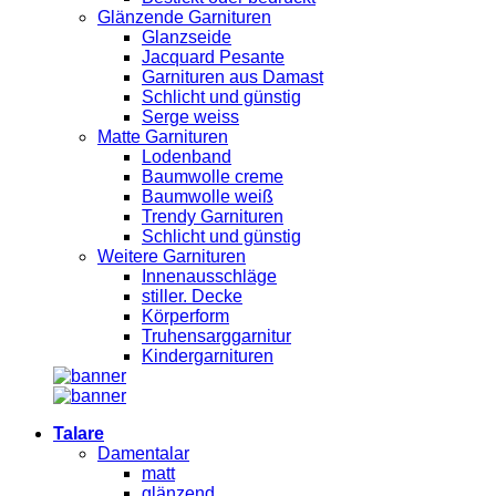
Glänzende Garnituren
Glanzseide
Jacquard Pesante
Garnituren aus Damast
Schlicht und günstig
Serge weiss
Matte Garnituren
Lodenband
Baumwolle creme
Baumwolle weiß
Trendy Garnituren
Schlicht und günstig
Weitere Garnituren
Innenausschläge
stiller. Decke
Körperform
Truhensarggarnitur
Kindergarnituren
Talare
Damentalar
matt
glänzend