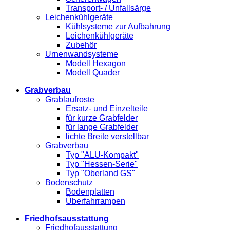
Transport- / Unfallsärge
Leichenkühlgeräte
Kühlsysteme zur Aufbahrung
Leichenkühlgeräte
Zubehör
Urnenwandsysteme
Modell Hexagon
Modell Quader
Grabverbau
Grablaufroste
Ersatz- und Einzelteile
für kurze Grabfelder
für lange Grabfelder
lichte Breite verstellbar
Grabverbau
Typ "ALU-Kompakt"
Typ "Hessen-Serie"
Typ "Oberland GS"
Bodenschutz
Bodenplatten
Überfahrrampen
Friedhofsausstattung
Friedhofausstattung