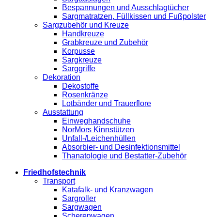
Bespannungen und Ausschlagtücher
Sargmatratzen, Füllkissen und Fußpolster
Sargzubehör und Kreuze
Handkreuze
Grabkreuze und Zubehör
Korpusse
Sargkreuze
Sarggriffe
Dekoration
Dekostoffe
Rosenkränze
Lotbänder und Trauerflore
Ausstattung
Einweghandschuhe
NorMors Kinnstützen
Unfall-/Leichenhüllen
Absorbier- und Desinfektionsmittel
Thanatologie und Bestatter-Zubehör
Friedhofstechnik
Transport
Katafalk- und Kranzwagen
Sargroller
Sargwagen
Scherenwagen