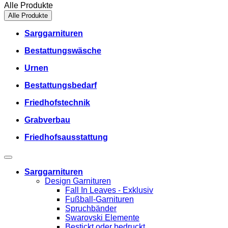
Alle Produkte
Alle Produkte
Sarggarnituren
Bestattungswäsche
Urnen
Bestattungsbedarf
Friedhofstechnik
Grabverbau
Friedhofsausstattung
Sarggarnituren
Design Garnituren
Fall In Leaves - Exklusiv
Fußball-Garnituren
Spruchbänder
Swarovski Elemente
Bestickt oder bedruckt