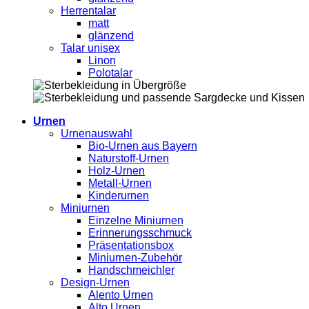
Herrentalar
matt
glänzend
Talar unisex
Linon
Polotalar
Urnen
Urnenauswahl
Bio-Urnen aus Bayern
Naturstoff-Urnen
Holz-Urnen
Metall-Urnen
Kinderurnen
Miniurnen
Einzelne Miniurnen
Erinnerungsschmuck
Präsentationsbox
Miniurnen-Zubehör
Handschmeichler
Design-Urnen
Alento Urnen
Alto Urnen