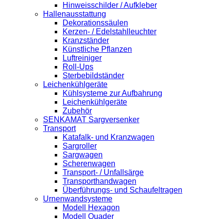
Hinweisschilder / Aufkleber
Hallenausstattung
Dekorationssäulen
Kerzen- / Edelstahlleuchter
Kranzständer
Künstliche Pflanzen
Luftreiniger
Roll-Ups
Sterbebildständer
Leichenkühlgeräte
Kühlsysteme zur Aufbahrung
Leichenkühlgeräte
Zubehör
SENKAMAT Sargversenker
Transport
Katafalk- und Kranzwagen
Sargroller
Sargwagen
Scherenwagen
Transport- / Unfallsärge
Transporthandwagen
Überführungs- und Schaufeltragen
Urnenwandsysteme
Modell Hexagon
Modell Quader