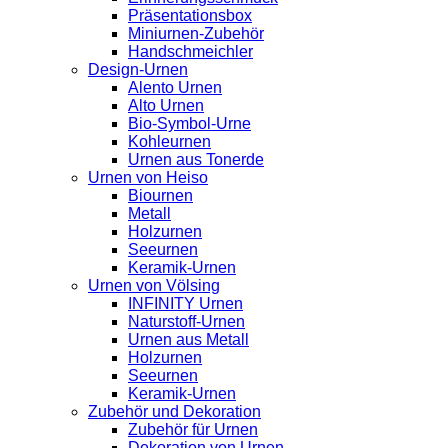
Präsentationsbox
Miniurnen-Zubehör
Handschmeichler
Design-Urnen
Alento Urnen
Alto Urnen
Bio-Symbol-Urne
Kohleurnen
Urnen aus Tonerde
Urnen von Heiso
Biournen
Metall
Holzurnen
Seeurnen
Keramik-Urnen
Urnen von Völsing
INFINITY Urnen
Naturstoff-Urnen
Urnen aus Metall
Holzurnen
Seeurnen
Keramik-Urnen
Zubehör und Dekoration
Zubehör für Urnen
Dekoration von Urnen