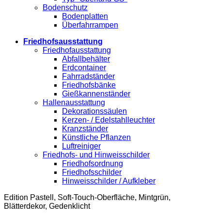
Bodenschutz
Bodenplatten
Überfahrrampen
Friedhofsausstattung
Friedhofausstattung
Abfallbehälter
Erdcontainer
Fahrradständer
Friedhofsbänke
Gießkannenständer
Hallenausstattung
Dekorationssäulen
Kerzen- / Edelstahlleuchter
Kranzständer
Künstliche Pflanzen
Luftreiniger
Friedhofs- und Hinweisschilder
Friedhofsordnung
Friedhofsschilder
Hinweisschilder / Aufkleber
Edition Pastell, Soft-Touch-Oberfläche, Mintgrün,
Blätterdekor, Gedenklicht