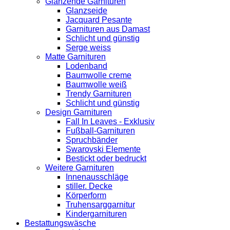
Glänzende Garnituren
Glanzseide
Jacquard Pesante
Garnituren aus Damast
Schlicht und günstig
Serge weiss
Matte Garnituren
Lodenband
Baumwolle creme
Baumwolle weiß
Trendy Garnituren
Schlicht und günstig
Design Garnituren
Fall In Leaves - Exklusiv
Fußball-Garnituren
Spruchbänder
Swarovski Elemente
Bestickt oder bedruckt
Weitere Garnituren
Innenausschläge
stiller. Decke
Körperform
Truhensarggarnitur
Kindergarnituren
Bestattungswäsche