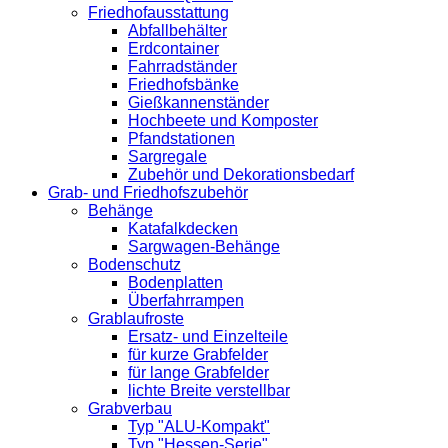
Friedhofausstattung
Abfallbehälter
Erdcontainer
Fahrradständer
Friedhofsbänke
Gießkannenständer
Hochbeete und Komposter
Pfandstationen
Sargregale
Zubehör und Dekorationsbedarf
Grab- und Friedhofszubehör
Behänge
Katafalkdecken
Sargwagen-Behänge
Bodenschutz
Bodenplatten
Überfahrrampen
Grablaufroste
Ersatz- und Einzelteile
für kurze Grabfelder
für lange Grabfelder
lichte Breite verstellbar
Grabverbau
Typ "ALU-Kompakt"
Typ "Hessen-Serie"