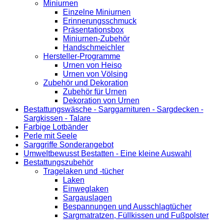
Miniurnen
Einzelne Miniurnen
Erinnerungsschmuck
Präsentationsbox
Miniurnen-Zubehör
Handschmeichler
Hersteller-Programme
Urnen von Heiso
Urnen von Völsing
Zubehör und Dekoration
Zubehör für Urnen
Dekoration von Urnen
Bestattungswäsche - Sarggarnituren - Sargdecken -
Sargkissen - Talare
Farbige Lotbänder
Perle mit Seele
Sarggriffe Sonderangebot
Umweltbewusst Bestatten - Eine kleine Auswahl
Bestattungszubehör
Tragelaken und -tücher
Laken
Einweglaken
Sargauslagen
Bespannungen und Ausschlagtücher
Sargmatratzen, Füllkissen und Fußpolster