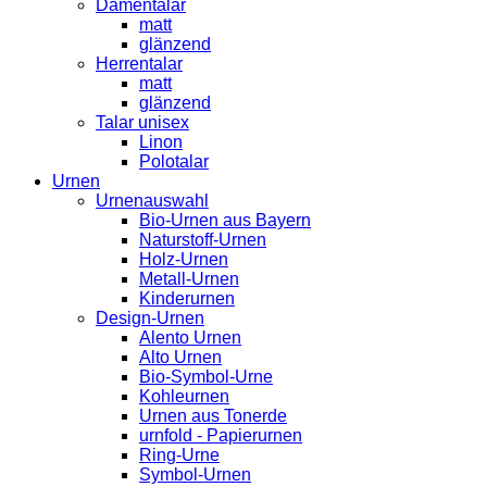
Damentalar
matt
glänzend
Herrentalar
matt
glänzend
Talar unisex
Linon
Polotalar
Urnen
Urnenauswahl
Bio-Urnen aus Bayern
Naturstoff-Urnen
Holz-Urnen
Metall-Urnen
Kinderurnen
Design-Urnen
Alento Urnen
Alto Urnen
Bio-Symbol-Urne
Kohleurnen
Urnen aus Tonerde
urnfold - Papierurnen
Ring-Urne
Symbol-Urnen