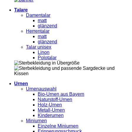
Talare
Damentalar
matt
glänzend
Herrentalar
matt
glänzend
Talar unisex
Linon
Polotalar
Urnen
Urnenauswahl
Bio-Urnen aus Bayern
Naturstoff-Urnen
Holz-Urnen
Metall-Urnen
Kinderurnen
Miniurnen
Einzelne Miniurnen
Erinnerungsschmuck