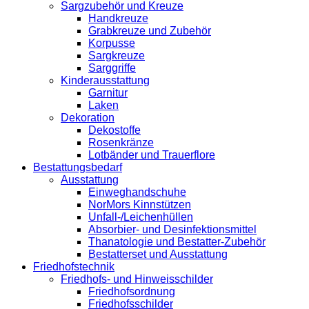
Sargzubehör und Kreuze
Handkreuze
Grabkreuze und Zubehör
Korpusse
Sargkreuze
Sarggriffe
Kinderausstattung
Garnitur
Laken
Dekoration
Dekostoffe
Rosenkränze
Lotbänder und Trauerflore
Bestattungsbedarf
Ausstattung
Einweghandschuhe
NorMors Kinnstützen
Unfall-/Leichenhüllen
Absorbier- und Desinfektionsmittel
Thanatologie und Bestatter-Zubehör
Bestatterset und Ausstattung
Friedhofstechnik
Friedhofs- und Hinweisschilder
Friedhofsordnung
Friedhofsschilder