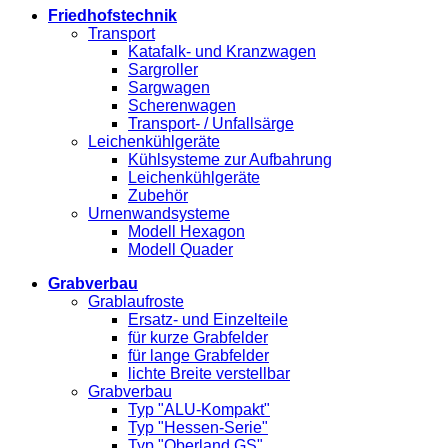
Friedhofstechnik
Transport
Katafalk- und Kranzwagen
Sargroller
Sargwagen
Scherenwagen
Transport- / Unfallsärge
Leichenkühlgeräte
Kühlsysteme zur Aufbahrung
Leichenkühlgeräte
Zubehör
Urnenwandsysteme
Modell Hexagon
Modell Quader
Grabverbau
Grablaufroste
Ersatz- und Einzelteile
für kurze Grabfelder
für lange Grabfelder
lichte Breite verstellbar
Grabverbau
Typ "ALU-Kompakt"
Typ "Hessen-Serie"
Typ "Oberland GS"