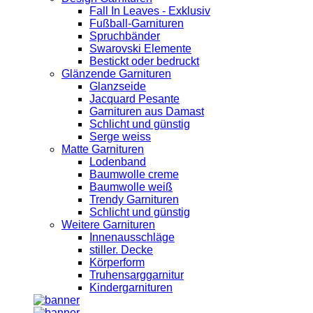
Fall In Leaves - Exklusiv
Fußball-Garnituren
Spruchbänder
Swarovski Elemente
Bestickt oder bedruckt
Glänzende Garnituren
Glanzseide
Jacquard Pesante
Garnituren aus Damast
Schlicht und günstig
Serge weiss
Matte Garnituren
Lodenband
Baumwolle creme
Baumwolle weiß
Trendy Garnituren
Schlicht und günstig
Weitere Garnituren
Innenausschläge
stiller. Decke
Körperform
Truhensarggarnitur
Kindergarnituren