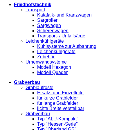
Friedhofstechnik
Transport
Katafalk- und Kranzwagen
Sargroller
Sargwagen
Scherenwagen
Transport- / Unfallsärge
Leichenkühlgeräte
Kühlsysteme zur Aufbahrung
Leichenkühlgeräte
Zubehör
Urnenwandsysteme
Modell Hexagon
Modell Quader
Grabverbau
Grablaufroste
Ersatz- und Einzelteile
für kurze Grabfelder
für lange Grabfelder
lichte Breite verstellbar
Grabverbau
Typ "ALU-Kompakt"
Typ "Hessen-Serie"
Typ "Oberland GS"