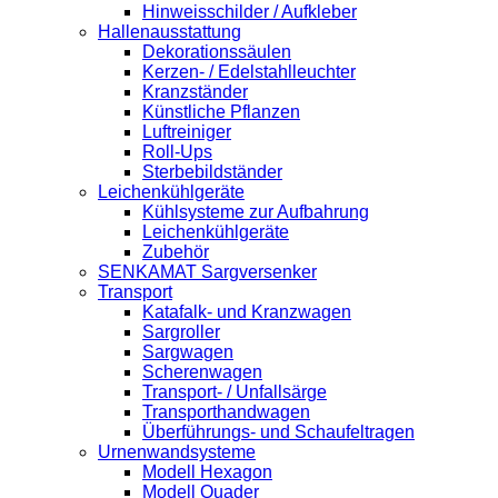
Hinweisschilder / Aufkleber
Hallenausstattung
Dekorationssäulen
Kerzen- / Edelstahlleuchter
Kranzständer
Künstliche Pflanzen
Luftreiniger
Roll-Ups
Sterbebildständer
Leichenkühlgeräte
Kühlsysteme zur Aufbahrung
Leichenkühlgeräte
Zubehör
SENKAMAT Sargversenker
Transport
Katafalk- und Kranzwagen
Sargroller
Sargwagen
Scherenwagen
Transport- / Unfallsärge
Transporthandwagen
Überführungs- und Schaufeltragen
Urnenwandsysteme
Modell Hexagon
Modell Quader