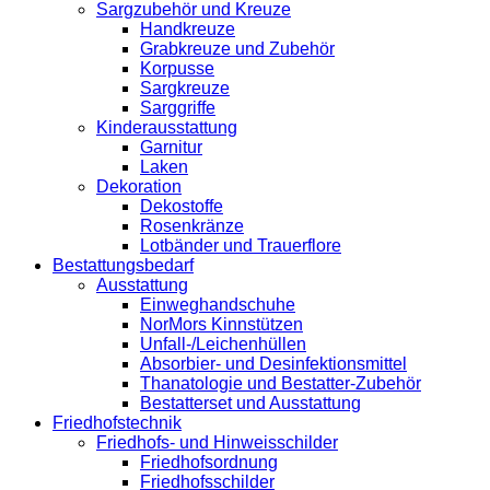
Sargzubehör und Kreuze
Handkreuze
Grabkreuze und Zubehör
Korpusse
Sargkreuze
Sarggriffe
Kinderausstattung
Garnitur
Laken
Dekoration
Dekostoffe
Rosenkränze
Lotbänder und Trauerflore
Bestattungsbedarf
Ausstattung
Einweghandschuhe
NorMors Kinnstützen
Unfall-/Leichenhüllen
Absorbier- und Desinfektionsmittel
Thanatologie und Bestatter-Zubehör
Bestatterset und Ausstattung
Friedhofstechnik
Friedhofs- und Hinweisschilder
Friedhofsordnung
Friedhofsschilder