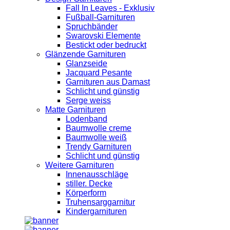
Fall In Leaves - Exklusiv
Fußball-Garnituren
Spruchbänder
Swarovski Elemente
Bestickt oder bedruckt
Glänzende Garnituren
Glanzseide
Jacquard Pesante
Garnituren aus Damast
Schlicht und günstig
Serge weiss
Matte Garnituren
Lodenband
Baumwolle creme
Baumwolle weiß
Trendy Garnituren
Schlicht und günstig
Weitere Garnituren
Innenausschläge
stiller. Decke
Körperform
Truhensarggarnitur
Kindergarnituren