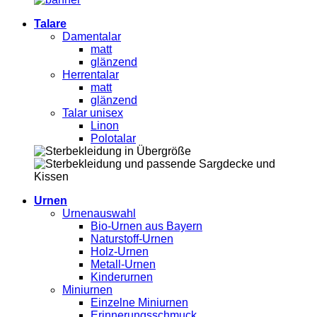
Talare
Damentalar
matt
glänzend
Herrentalar
matt
glänzend
Talar unisex
Linon
Polotalar
Urnen
Urnenauswahl
Bio-Urnen aus Bayern
Naturstoff-Urnen
Holz-Urnen
Metall-Urnen
Kinderurnen
Miniurnen
Einzelne Miniurnen
Erinnerungsschmuck