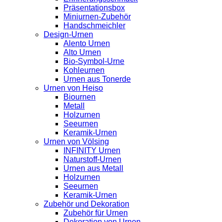
Präsentationsbox
Miniurnen-Zubehör
Handschmeichler
Design-Urnen
Alento Urnen
Alto Urnen
Bio-Symbol-Urne
Kohleurnen
Urnen aus Tonerde
Urnen von Heiso
Biournen
Metall
Holzurnen
Seeurnen
Keramik-Urnen
Urnen von Völsing
INFINITY Urnen
Naturstoff-Urnen
Urnen aus Metall
Holzurnen
Seeurnen
Keramik-Urnen
Zubehör und Dekoration
Zubehör für Urnen
Dekoration von Urnen