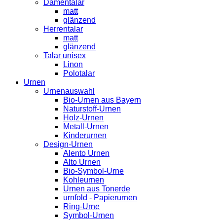
Damentalar
matt
glänzend
Herrentalar
matt
glänzend
Talar unisex
Linon
Polotalar
Urnen
Urnenauswahl
Bio-Urnen aus Bayern
Naturstoff-Urnen
Holz-Urnen
Metall-Urnen
Kinderurnen
Design-Urnen
Alento Urnen
Alto Urnen
Bio-Symbol-Urne
Kohleurnen
Urnen aus Tonerde
urnfold - Papierurnen
Ring-Urne
Symbol-Urnen