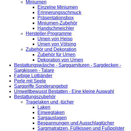
Miniurnen
Einzelne Miniurnen
Erinnerungsschmuck
Präsentationsbox
Miniurnen-Zubehör
Handschmeichler
Hersteller-Programme
Urnen von Heiso
Urnen von Völsing
Zubehör und Dekoration
Zubehör für Urnen
Dekoration von Urnen
Bestattungswäsche - Sarggarnituren - Sargdecken -
Sargkissen - Talare
Farbige Lotbänder
Perle mit Seele
Sarggriffe Sonderangebot
Umweltbewusst Bestatten - Eine kleine Auswahl
Bestattungszubehör
Tragelaken und -tücher
Laken
Einweglaken
Sargauslagen
Bespannungen und Ausschlagtücher
Sargmatratzen, Füllkissen und Fußpolster