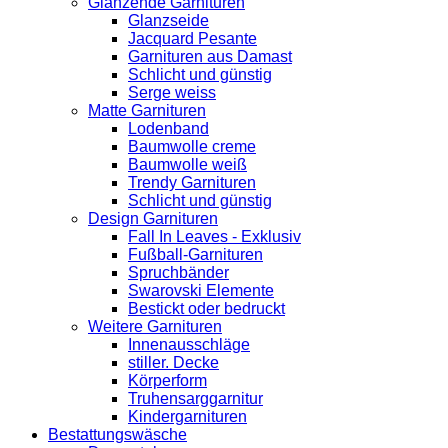
Glänzende Garnituren
Glanzseide
Jacquard Pesante
Garnituren aus Damast
Schlicht und günstig
Serge weiss
Matte Garnituren
Lodenband
Baumwolle creme
Baumwolle weiß
Trendy Garnituren
Schlicht und günstig
Design Garnituren
Fall In Leaves - Exklusiv
Fußball-Garnituren
Spruchbänder
Swarovski Elemente
Bestickt oder bedruckt
Weitere Garnituren
Innenausschläge
stiller. Decke
Körperform
Truhensarggarnitur
Kindergarnituren
Bestattungswäsche