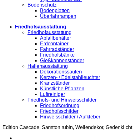
Bodenschutz
Bodenplatten
Überfahrrampen
Friedhofsausstattung
Friedhofausstattung
Abfallbehälter
Erdcontainer
Fahrradständer
Friedhofsbänke
Gießkannenständer
Hallenausstattung
Dekorationssäulen
Kerzen- / Edelstahlleuchter
Kranzständer
Künstliche Pflanzen
Luftreiniger
Friedhofs- und Hinweisschilder
Friedhofsordnung
Friedhofsschilder
Hinweisschilder / Aufkleber
Edition Cascade, Samtton rubin, Wellendekor, Gedenklicht