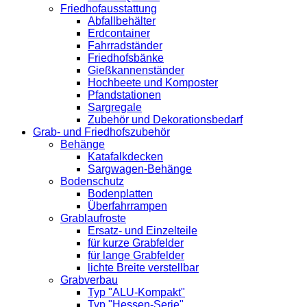
Friedhofausstattung
Abfallbehälter
Erdcontainer
Fahrradständer
Friedhofsbänke
Gießkannenständer
Hochbeete und Komposter
Pfandstationen
Sargregale
Zubehör und Dekorationsbedarf
Grab- und Friedhofszubehör
Behänge
Katafalkdecken
Sargwagen-Behänge
Bodenschutz
Bodenplatten
Überfahrrampen
Grablaufroste
Ersatz- und Einzelteile
für kurze Grabfelder
für lange Grabfelder
lichte Breite verstellbar
Grabverbau
Typ "ALU-Kompakt"
Typ "Hessen-Serie"