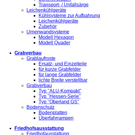
Transport- / Unfallsärge
Leichenkühlgeräte
Kühlsysteme zur Aufbahrung
Leichenkühlgeräte
Zubehör
Urnenwandsysteme
Modell Hexagon
Modell Quader
Grabverbau
Grablaufroste
Ersatz- und Einzelteile
für kurze Grabfelder
für lange Grabfelder
lichte Breite verstellbar
Grabverbau
Typ "ALU-Kompakt"
Typ "Hessen-Serie"
Typ "Oberland GS"
Bodenschutz
Bodenplatten
Überfahrrampen
Friedhofsausstattung
Friedhofausstattung