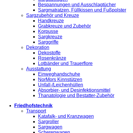
Bespannungen und Ausschlagtücher
Sargmatratzen, Füllkissen und Fußpolster
Sargzubehör und Kreuze
Handkreuze
Grabkreuze und Zubehör
Korpusse
Sargkreuze
Sarggriffe
Dekoration
Dekostoffe
Rosenkränze
Lotbänder und Trauerflore
Ausstattung
Einweghandschuhe
NorMors Kinnstützen
Unfall-/Leichenhüllen
Absorbier- und Desinfektionsmittel
Thanatologie und Bestatter-Zubehör
Friedhofstechnik
Transport
Katafalk- und Kranzwagen
Sargroller
Sargwagen
Scherenwagen