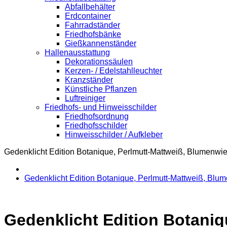
Abfallbehälter
Erdcontainer
Fahrradständer
Friedhofsbänke
Gießkannenständer
Hallenausstattung
Dekorationssäulen
Kerzen- / Edelstahlleuchter
Kranzständer
Künstliche Pflanzen
Luftreiniger
Friedhofs- und Hinweisschilder
Friedhofsordnung
Friedhofsschilder
Hinweisschilder / Aufkleber
Gedenklicht Edition Botanique, Perlmutt-Mattweiß, Blumenwie
Gedenklicht Edition Botanique, Perlmutt-Mattweiß, Blum
Gedenklicht Edition Botaniq