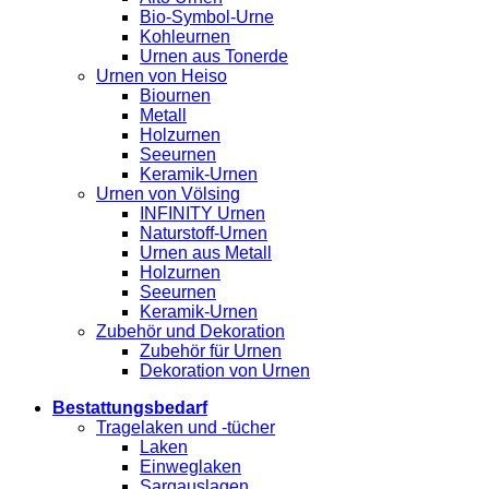
Bio-Symbol-Urne
Kohleurnen
Urnen aus Tonerde
Urnen von Heiso
Biournen
Metall
Holzurnen
Seeurnen
Keramik-Urnen
Urnen von Völsing
INFINITY Urnen
Naturstoff-Urnen
Urnen aus Metall
Holzurnen
Seeurnen
Keramik-Urnen
Zubehör und Dekoration
Zubehör für Urnen
Dekoration von Urnen
Bestattungsbedarf
Tragelaken und -tücher
Laken
Einweglaken
Sargauslagen