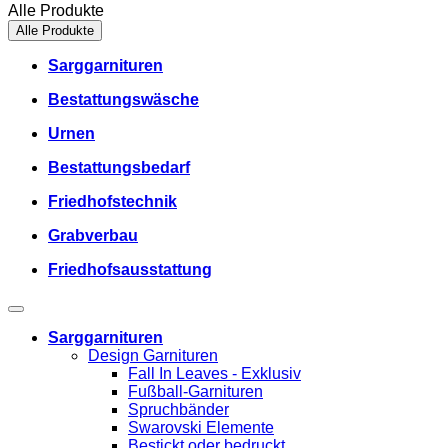
Alle Produkte
Alle Produkte
Sarggarnituren
Bestattungswäsche
Urnen
Bestattungsbedarf
Friedhofstechnik
Grabverbau
Friedhofsausstattung
Sarggarnituren
Design Garnituren
Fall In Leaves - Exklusiv
Fußball-Garnituren
Spruchbänder
Swarovski Elemente
Bestickt oder bedruckt