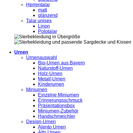
Herrentalar
matt
glänzend
Talar unisex
Linon
Polotalar
Urnen
Urnenauswahl
Bio-Urnen aus Bayern
Naturstoff-Urnen
Holz-Urnen
Metall-Urnen
Kinderurnen
Miniurnen
Einzelne Miniurnen
Erinnerungsschmuck
Präsentationsbox
Miniurnen-Zubehör
Handschmeichler
Design-Urnen
Alento Urnen
Alto Urnen