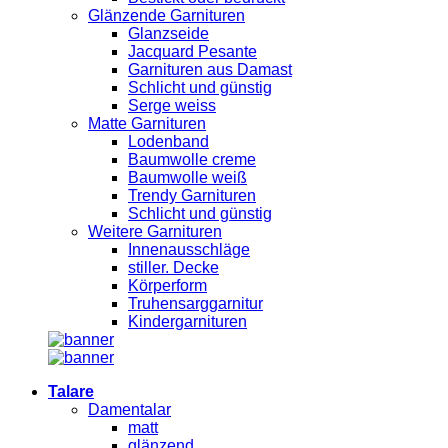
Glänzende Garnituren
Glanzseide
Jacquard Pesante
Garnituren aus Damast
Schlicht und günstig
Serge weiss
Matte Garnituren
Lodenband
Baumwolle creme
Baumwolle weiß
Trendy Garnituren
Schlicht und günstig
Weitere Garnituren
Innenausschläge
stiller. Decke
Körperform
Truhensarggarnitur
Kindergarnituren
Talare
Damentalar
matt
glänzend