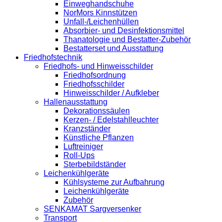
Einweghandschuhe
NorMors Kinnstützen
Unfall-/Leichenhüllen
Absorbier- und Desinfektionsmittel
Thanatologie und Bestatter-Zubehör
Bestatterset und Ausstattung
Friedhofstechnik
Friedhofs- und Hinweisschilder
Friedhofsordnung
Friedhofsschilder
Hinweisschilder / Aufkleber
Hallenausstattung
Dekorationssäulen
Kerzen- / Edelstahlleuchter
Kranzständer
Künstliche Pflanzen
Luftreiniger
Roll-Ups
Sterbebildständer
Leichenkühlgeräte
Kühlsysteme zur Aufbahrung
Leichenkühlgeräte
Zubehör
SENKAMAT Sargversenker
Transport