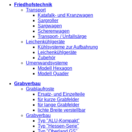
Friedhofstechnik
Transport
Katafalk- und Kranzwagen
Sargroller
Sargwagen
Scherenwagen
Transport- / Unfallsärge
Leichenkühlgeräte
Kühlsysteme zur Aufbahrung
Leichenkühlgeräte
Zubehör
Urnenwandsysteme
Modell Hexagon
Modell Quader
Grabverbau
Grablaufroste
Ersatz- und Einzelteile
für kurze Grabfelder
für lange Grabfelder
lichte Breite verstellbar
Grabverbau
Typ "ALU-Kompakt"
Typ "Hessen-Serie"
Typ "Oberland GS"