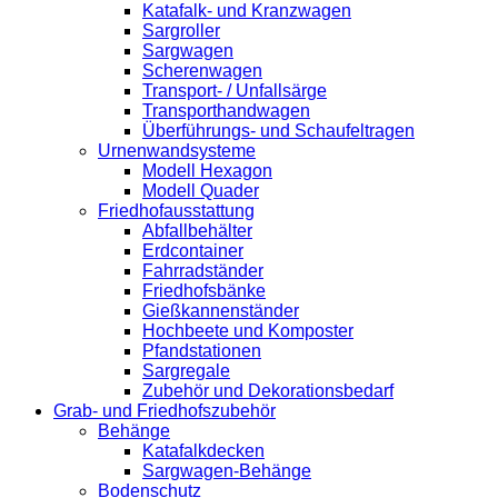
Katafalk- und Kranzwagen
Sargroller
Sargwagen
Scherenwagen
Transport- / Unfallsärge
Transporthandwagen
Überführungs- und Schaufeltragen
Urnenwandsysteme
Modell Hexagon
Modell Quader
Friedhofausstattung
Abfallbehälter
Erdcontainer
Fahrradständer
Friedhofsbänke
Gießkannenständer
Hochbeete und Komposter
Pfandstationen
Sargregale
Zubehör und Dekorationsbedarf
Grab- und Friedhofszubehör
Behänge
Katafalkdecken
Sargwagen-Behänge
Bodenschutz