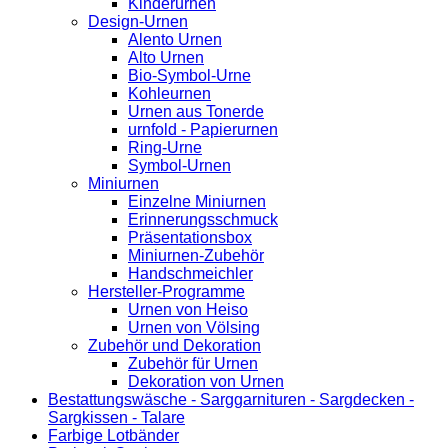
Kinderurnen
Design-Urnen
Alento Urnen
Alto Urnen
Bio-Symbol-Urne
Kohleurnen
Urnen aus Tonerde
urnfold - Papierurnen
Ring-Urne
Symbol-Urnen
Miniurnen
Einzelne Miniurnen
Erinnerungsschmuck
Präsentationsbox
Miniurnen-Zubehör
Handschmeichler
Hersteller-Programme
Urnen von Heiso
Urnen von Völsing
Zubehör und Dekoration
Zubehör für Urnen
Dekoration von Urnen
Bestattungswäsche - Sarggarnituren - Sargdecken -
Sargkissen - Talare
Farbige Lotbänder