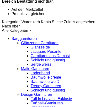
Bereich Bestattung sichtbar.
Auf den Merkzettel
Produkt vergleichen
Kategorien
Warenkorb
Konto
Suche
Zuletzt angesehen
Nach oben
Alle Kategorien
×
Sarggarnituren
Glänzende Garnituren
Glanzseide
Jacquard Pesante
Garnituren aus Damast
Schlicht und günstig
Serge weiss
Matte Garnituren
Lodenband
Baumwolle creme
Baumwolle weiß
Trendy Garnituren
Schlicht und günstig
Design Garnituren
Fall In Leaves - Exklusiv
Fußball-Garnituren