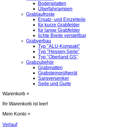
Bodenplatten
Überfahrrampen
Grablaufroste
Ersatz- und Einzelteile
für kurze Grabfelder
für lange Grabfelder
lichte Breite verstellbar
Grabverbau
Typ "ALU-Kompakt"
Typ "Hessen-Serie"
Typ "Oberland GS"
Grabzubehör
Grabmatten
Grabsteinprüfgerät
Sargversenker
Seile und Gurte
Warenkorb
×
Ihr Warenkorb ist leer!
Mein Konto
×
Verlauf