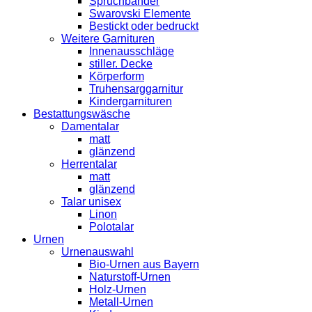
Spruchbänder
Swarovski Elemente
Bestickt oder bedruckt
Weitere Garnituren
Innenausschläge
stiller. Decke
Körperform
Truhensarggarnitur
Kindergarnituren
Bestattungswäsche
Damentalar
matt
glänzend
Herrentalar
matt
glänzend
Talar unisex
Linon
Polotalar
Urnen
Urnenauswahl
Bio-Urnen aus Bayern
Naturstoff-Urnen
Holz-Urnen
Metall-Urnen