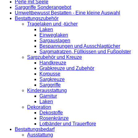
Perle mit Seele
Sarggriffe Sonderangebot
Umweltbewusst Bestatten - Eine kleine Auswahl
Bestattungszubehör
Tragelaken und -tücher
Laken
Einweglaken
Sargauslagen
Bespannungen und Ausschlagtücher
Sargmatratzen, Füllkissen und Fußpolster
Sargzubehör und Kreuze
Handkreuze
Grabkreuze und Zubehör
Korpusse
Sargkreuze
Sarggriffe
Kinderausstattung
Garnitur
Laken
Dekoration
Dekostoffe
Rosenkränze
Lotbänder und Trauerflore
Bestattungsbedarf
Ausstattung