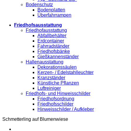
Bodenschutz
Bodenplatten
Überfahrrampen
Friedhofsausstattung
Friedhofausstattung
Abfallbehälter
Erdcontainer
Fahrradständer
Friedhofsbänke
Gießkannenständer
Hallenausstattung
Dekorationssäulen
Kerzen- / Edelstahlleuchter
Kranzständer
Künstliche Pflanzen
Luftreiniger
Friedhofs- und Hinweisschilder
Friedhofsordnung
Friedhofsschilder
Hinweisschilder / Aufkleber
Schmetterling auf Blumenwiese