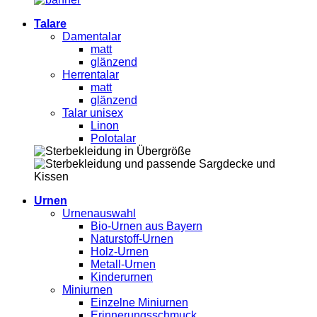
Talare
Damentalar
matt
glänzend
Herrentalar
matt
glänzend
Talar unisex
Linon
Polotalar
Urnen
Urnenauswahl
Bio-Urnen aus Bayern
Naturstoff-Urnen
Holz-Urnen
Metall-Urnen
Kinderurnen
Miniurnen
Einzelne Miniurnen
Erinnerungsschmuck