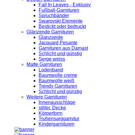
Fall In Leaves - Exklusiv
Fußball-Garnituren
Spruchbänder
Swarovski Elemente
Bestickt oder bedruckt
Glänzende Garnituren
Glanzseide
Jacquard Pesante
Garnituren aus Damast
Schlicht und günstig
Serge weiss
Matte Garnituren
Lodenband
Baumwolle creme
Baumwolle weiß
Trendy Garnituren
Schlicht und günstig
Weitere Garnituren
Innenausschläge
stiller. Decke
Körperform
Truhensarggarnitur
Kindergarnituren