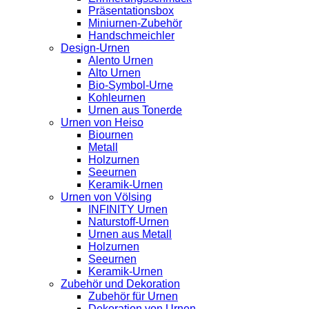
Präsentationsbox
Miniurnen-Zubehör
Handschmeichler
Design-Urnen
Alento Urnen
Alto Urnen
Bio-Symbol-Urne
Kohleurnen
Urnen aus Tonerde
Urnen von Heiso
Biournen
Metall
Holzurnen
Seeurnen
Keramik-Urnen
Urnen von Völsing
INFINITY Urnen
Naturstoff-Urnen
Urnen aus Metall
Holzurnen
Seeurnen
Keramik-Urnen
Zubehör und Dekoration
Zubehör für Urnen
Dekoration von Urnen