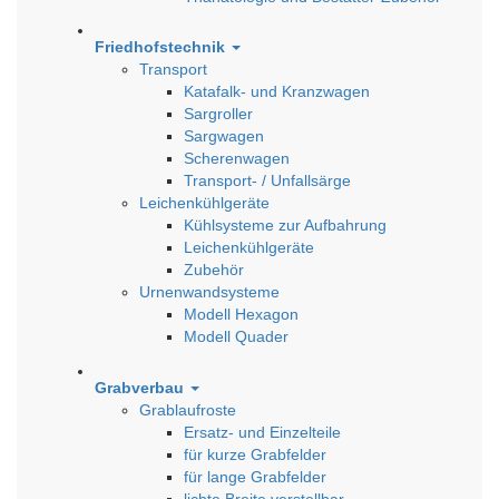
Friedhofstechnik
Transport
Katafalk- und Kranzwagen
Sargroller
Sargwagen
Scherenwagen
Transport- / Unfallsärge
Leichenkühlgeräte
Kühlsysteme zur Aufbahrung
Leichenkühlgeräte
Zubehör
Urnenwandsysteme
Modell Hexagon
Modell Quader
Grabverbau
Grablaufroste
Ersatz- und Einzelteile
für kurze Grabfelder
für lange Grabfelder
lichte Breite verstellbar