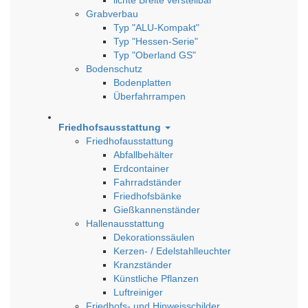
Grabverbau
Typ "ALU-Kompakt"
Typ "Hessen-Serie"
Typ "Oberland GS"
Bodenschutz
Bodenplatten
Überfahrrampen
Friedhofsausstattung
Friedhofausstattung
Abfallbehälter
Erdcontainer
Fahrradständer
Friedhofsbänke
Gießkannenständer
Hallenausstattung
Dekorationssäulen
Kerzen- / Edelstahlleuchter
Kranzständer
Künstliche Pflanzen
Luftreiniger
Friedhofs- und Hinweisschilder