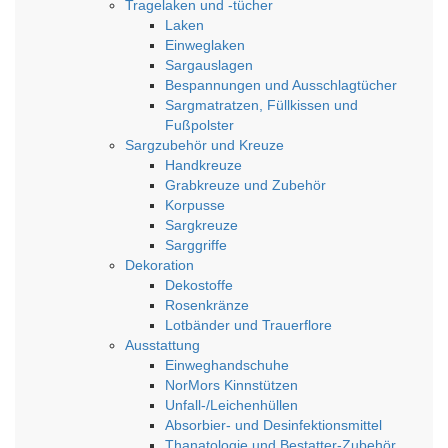
Tragelaken und -tücher
Laken
Einweglaken
Sargauslagen
Bespannungen und Ausschlagtücher
Sargmatratzen, Füllkissen und
Fußpolster
Sargzubehör und Kreuze
Handkreuze
Grabkreuze und Zubehör
Korpusse
Sargkreuze
Sarggriffe
Dekoration
Dekostoffe
Rosenkränze
Lotbänder und Trauerflore
Ausstattung
Einweghandschuhe
NorMors Kinnstützen
Unfall-/Leichenhüllen
Absorbier- und Desinfektionsmittel
Thanatologie und Bestatter-Zubehör