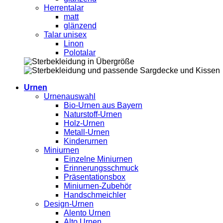
Herrentalar
matt
glänzend
Talar unisex
Linon
Polotalar
Urnen
Urnenauswahl
Bio-Urnen aus Bayern
Naturstoff-Urnen
Holz-Urnen
Metall-Urnen
Kinderurnen
Miniurnen
Einzelne Miniurnen
Erinnerungsschmuck
Präsentationsbox
Miniurnen-Zubehör
Handschmeichler
Design-Urnen
Alento Urnen
Alto Urnen