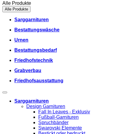
Alle Produkte
Alle Produkte
Sarggarnituren
Bestattungswäsche
Urnen
Bestattungsbedarf
Friedhofstechnik
Grabverbau
Friedhofsausstattung
Sarggarnituren
Design Garnituren
Fall In Leaves - Exklusiv
Fußball-Garnituren
Spruchbänder
Swarovski Elemente
Bestickt oder bedruckt