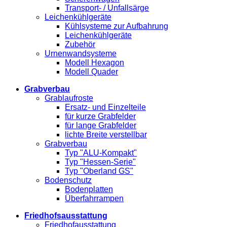
Transport- / Unfallsärge
Leichenkühlgeräte
Kühlsysteme zur Aufbahrung
Leichenkühlgeräte
Zubehör
Urnenwandsysteme
Modell Hexagon
Modell Quader
Grabverbau
Grablaufroste
Ersatz- und Einzelteile
für kurze Grabfelder
für lange Grabfelder
lichte Breite verstellbar
Grabverbau
Typ "ALU-Kompakt"
Typ "Hessen-Serie"
Typ "Oberland GS"
Bodenschutz
Bodenplatten
Überfahrrampen
Friedhofsausstattung
Friedhofausstattung