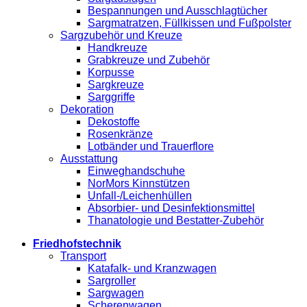
Bespannungen und Ausschlagtücher
Sargmatratzen, Füllkissen und Fußpolster
Sargzubehör und Kreuze
Handkreuze
Grabkreuze und Zubehör
Korpusse
Sargkreuze
Sarggriffe
Dekoration
Dekostoffe
Rosenkränze
Lotbänder und Trauerflore
Ausstattung
Einweghandschuhe
NorMors Kinnstützen
Unfall-/Leichenhüllen
Absorbier- und Desinfektionsmittel
Thanatologie und Bestatter-Zubehör
Friedhofstechnik
Transport
Katafalk- und Kranzwagen
Sargroller
Sargwagen
Scherenwagen