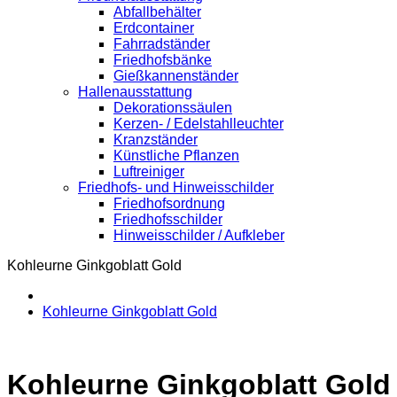
Abfallbehälter
Erdcontainer
Fahrradständer
Friedhofsbänke
Gießkannenständer
Hallenausstattung
Dekorationssäulen
Kerzen- / Edelstahlleuchter
Kranzständer
Künstliche Pflanzen
Luftreiniger
Friedhofs- und Hinweisschilder
Friedhofsordnung
Friedhofsschilder
Hinweisschilder / Aufkleber
Kohleurne Ginkgoblatt Gold
Kohleurne Ginkgoblatt Gold
Kohleurne Ginkgoblatt Gold