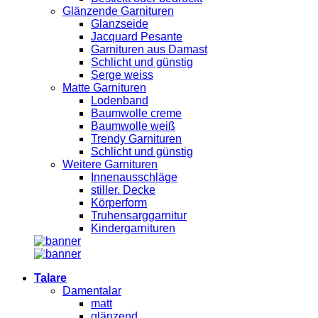
Glänzende Garnituren
Glanzseide
Jacquard Pesante
Garnituren aus Damast
Schlicht und günstig
Serge weiss
Matte Garnituren
Lodenband
Baumwolle creme
Baumwolle weiß
Trendy Garnituren
Schlicht und günstig
Weitere Garnituren
Innenausschläge
stiller. Decke
Körperform
Truhensarggarnitur
Kindergarnituren
Talare
Damentalar
matt
glänzend