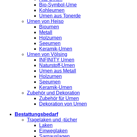
Bio-Symbol-Urne
Kohleurnen
Urnen aus Tonerde
Urnen von Heiso
Biournen
Metall
Holzurnen
Seeurnen
Keramik-Urnen
Urnen von Völsing
INFINITY Urnen
Naturstoff-Urnen
Urnen aus Metall
Holzurnen
Seeurnen
Keramik-Urnen
Zubehör und Dekoration
Zubehör für Urnen
Dekoration von Urnen
Bestattungsbedarf
Tragelaken und -tücher
Laken
Einweglaken
Sargauslagen