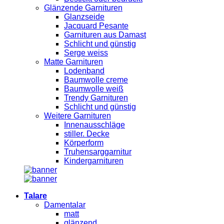
Glänzende Garnituren
Glanzseide
Jacquard Pesante
Garnituren aus Damast
Schlicht und günstig
Serge weiss
Matte Garnituren
Lodenband
Baumwolle creme
Baumwolle weiß
Trendy Garnituren
Schlicht und günstig
Weitere Garnituren
Innenausschläge
stiller. Decke
Körperform
Truhensarggarnitur
Kindergarnituren
Talare
Damentalar
matt
glänzend