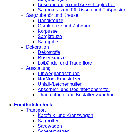
Bespannungen und Ausschlagtücher
Sargmatratzen, Füllkissen und Fußpolster
Sargzubehör und Kreuze
Handkreuze
Grabkreuze und Zubehör
Korpusse
Sargkreuze
Sarggriffe
Dekoration
Dekostoffe
Rosenkränze
Lotbänder und Trauerflore
Ausstattung
Einweghandschuhe
NorMors Kinnstützen
Unfall-/Leichenhüllen
Absorbier- und Desinfektionsmittel
Thanatologie und Bestatter-Zubehör
Friedhofstechnik
Transport
Katafalk- und Kranzwagen
Sargroller
Sargwagen
Scherenwagen