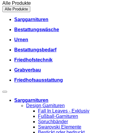
Alle Produkte
Alle Produkte
Sarggarnituren
Bestattungswäsche
Urnen
Bestattungsbedarf
Friedhofstechnik
Grabverbau
Friedhofsausstattung
Sarggarnituren
Design Garnituren
Fall In Leaves - Exklusiv
Fußball-Garnituren
Spruchbänder
Swarovski Elemente
Bestickt oder bedruckt