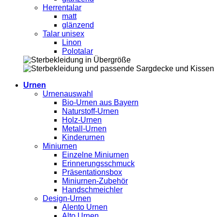
Herrentalar
matt
glänzend
Talar unisex
Linon
Polotalar
Urnen
Urnenauswahl
Bio-Urnen aus Bayern
Naturstoff-Urnen
Holz-Urnen
Metall-Urnen
Kinderurnen
Miniurnen
Einzelne Miniurnen
Erinnerungsschmuck
Präsentationsbox
Miniurnen-Zubehör
Handschmeichler
Design-Urnen
Alento Urnen
Alto Urnen