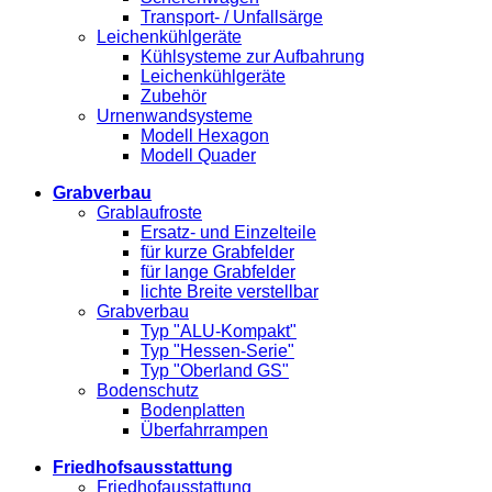
Transport- / Unfallsärge
Leichenkühlgeräte
Kühlsysteme zur Aufbahrung
Leichenkühlgeräte
Zubehör
Urnenwandsysteme
Modell Hexagon
Modell Quader
Grabverbau
Grablaufroste
Ersatz- und Einzelteile
für kurze Grabfelder
für lange Grabfelder
lichte Breite verstellbar
Grabverbau
Typ "ALU-Kompakt"
Typ "Hessen-Serie"
Typ "Oberland GS"
Bodenschutz
Bodenplatten
Überfahrrampen
Friedhofsausstattung
Friedhofausstattung