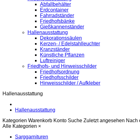
Abfallbehälter
Erdcontainer
Fahrradständer
Friedhofsbänke
Gießkannenständer
Hallenausstattung
Dekorationssäulen
Kerzen- / Edelstahlleuchter
Kranzständer
Künstliche Pflanzen
Luftreiniger
Friedhofs- und Hinweisschilder
Friedhofsordnung
Friedhofsschilder
Hinweisschilder / Aufkleber
Hallenausstattung
Hallenausstattung
Kategorien
Warenkorb
Konto
Suche
Zuletzt angesehen
Nach 
Alle Kategorien
×
Sarggarnituren