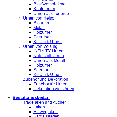
Bio-Symbol-Urne
Kohleurnen
Urnen aus Tonerde
Urnen von Heiso
Biournen
Metall
Holzurnen
Seeurnen
Keramik-Urnen
Urnen von Völsing
INFINITY Urnen
Naturstoff-Urnen
Urnen aus Metall
Holzurnen
Seeurnen
Keramik-Urnen
Zubehör und Dekoration
Zubehör für Urnen
Dekoration von Urnen
Bestattungsbedarf
Tragelaken und -tücher
Laken
Einweglaken
Sargauslagen