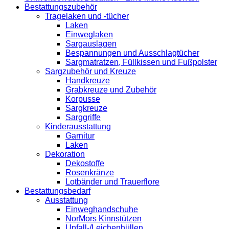
Bestattungszubehör
Tragelaken und -tücher
Laken
Einweglaken
Sargauslagen
Bespannungen und Ausschlagtücher
Sargmatratzen, Füllkissen und Fußpolster
Sargzubehör und Kreuze
Handkreuze
Grabkreuze und Zubehör
Korpusse
Sargkreuze
Sarggriffe
Kinderausstattung
Garnitur
Laken
Dekoration
Dekostoffe
Rosenkränze
Lotbänder und Trauerflore
Bestattungsbedarf
Ausstattung
Einweghandschuhe
NorMors Kinnstützen
Unfall-/Leichenhüllen