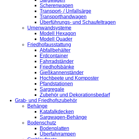
Scherenwagen
Transport- / Unfallsärge
Transporthandwagen
Überführungs- und Schaufeltragen
Urnenwandsysteme
Modell Hexagon
Modell Quader
Friedhofausstattung
Abfallbehälter
Erdcontainer
Fahrradständer
Friedhofsbänke
Gießkannenständer
Hochbeete und Komposter
Pfandstationen
Sargregale
Zubehör und Dekorationsbedarf
Grab- und Friedhofszubehör
Behänge
Katafalkdecken
Sargwagen-Behänge
Bodenschutz
Bodenplatten
Überfahrrampen