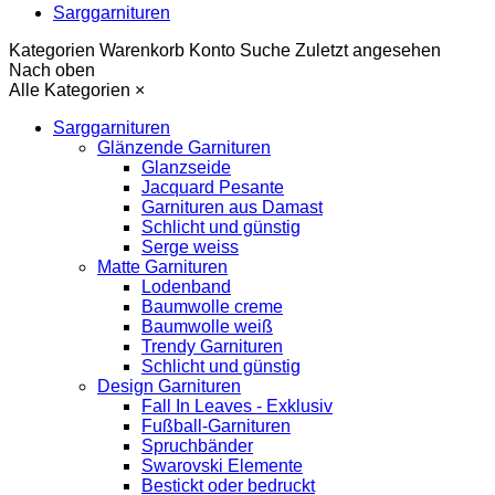
Sarggarnituren
Kategorien
Warenkorb
Konto
Suche
Zuletzt angesehen
Nach oben
Alle Kategorien
×
Sarggarnituren
Glänzende Garnituren
Glanzseide
Jacquard Pesante
Garnituren aus Damast
Schlicht und günstig
Serge weiss
Matte Garnituren
Lodenband
Baumwolle creme
Baumwolle weiß
Trendy Garnituren
Schlicht und günstig
Design Garnituren
Fall In Leaves - Exklusiv
Fußball-Garnituren
Spruchbänder
Swarovski Elemente
Bestickt oder bedruckt