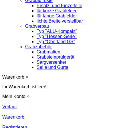
Grablaufroste
Ersatz- und Einzelteile
für kurze Grabfelder
für lange Grabfelder
lichte Breite verstellbar
Grabverbau
Typ "ALU-Kompakt"
Typ "Hessen-Serie"
Typ "Oberland GS"
Grabzubehör
Grabmatten
Grabsteinprüfgerät
Sargversenker
Seile und Gurte
Warenkorb
×
Ihr Warenkorb ist leer!
Mein Konto
×
Verlauf
Warenkorb
Registrieren