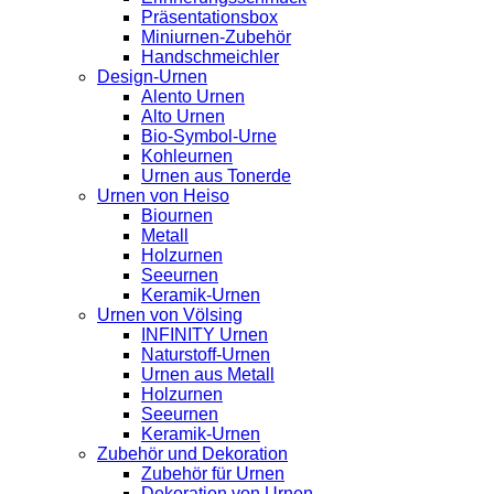
Präsentationsbox
Miniurnen-Zubehör
Handschmeichler
Design-Urnen
Alento Urnen
Alto Urnen
Bio-Symbol-Urne
Kohleurnen
Urnen aus Tonerde
Urnen von Heiso
Biournen
Metall
Holzurnen
Seeurnen
Keramik-Urnen
Urnen von Völsing
INFINITY Urnen
Naturstoff-Urnen
Urnen aus Metall
Holzurnen
Seeurnen
Keramik-Urnen
Zubehör und Dekoration
Zubehör für Urnen
Dekoration von Urnen