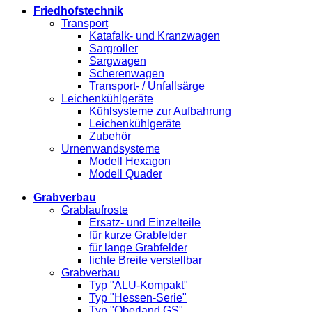
Friedhofstechnik
Transport
Katafalk- und Kranzwagen
Sargroller
Sargwagen
Scherenwagen
Transport- / Unfallsärge
Leichenkühlgeräte
Kühlsysteme zur Aufbahrung
Leichenkühlgeräte
Zubehör
Urnenwandsysteme
Modell Hexagon
Modell Quader
Grabverbau
Grablaufroste
Ersatz- und Einzelteile
für kurze Grabfelder
für lange Grabfelder
lichte Breite verstellbar
Grabverbau
Typ "ALU-Kompakt"
Typ "Hessen-Serie"
Typ "Oberland GS"