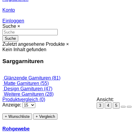
Konto
Einloggen
Suche
×
Suche
Zuletzt angesehene Produkte
×
Kein Inhalt gefunden
Sarggarnituren
Glänzende Garnituren (81)
Matte Garnituren (55)
Design Garnituren (47)
Weitere Garnituren (28)
Produktvergleich (0)
Ansicht:
Anzeige:
3
4
5
+ Wunschliste
+ Vergleich
Rohgewebe