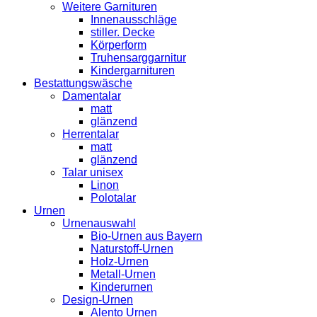
Weitere Garnituren
Innenausschläge
stiller. Decke
Körperform
Truhensarggarnitur
Kindergarnituren
Bestattungswäsche
Damentalar
matt
glänzend
Herrentalar
matt
glänzend
Talar unisex
Linon
Polotalar
Urnen
Urnenauswahl
Bio-Urnen aus Bayern
Naturstoff-Urnen
Holz-Urnen
Metall-Urnen
Kinderurnen
Design-Urnen
Alento Urnen