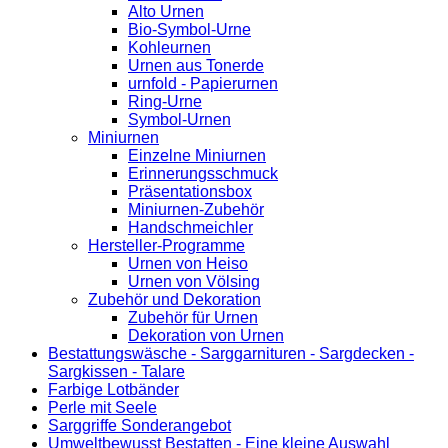
Alto Urnen
Bio-Symbol-Urne
Kohleurnen
Urnen aus Tonerde
urnfold - Papierurnen
Ring-Urne
Symbol-Urnen
Miniurnen
Einzelne Miniurnen
Erinnerungsschmuck
Präsentationsbox
Miniurnen-Zubehör
Handschmeichler
Hersteller-Programme
Urnen von Heiso
Urnen von Völsing
Zubehör und Dekoration
Zubehör für Urnen
Dekoration von Urnen
Bestattungswäsche - Sarggarnituren - Sargdecken -
Sargkissen - Talare
Farbige Lotbänder
Perle mit Seele
Sarggriffe Sonderangebot
Umweltbewusst Bestatten - Eine kleine Auswahl