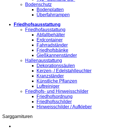
Bodenschutz
Bodenplatten
Überfahrrampen
Friedhofsausstattung
Friedhofausstattung
Abfallbehälter
Erdcontainer
Fahrradständer
Friedhofsbänke
Gießkannenständer
Hallenausstattung
Dekorationssäulen
Kerzen- / Edelstahlleuchter
Kranzständer
Künstliche Pflanzen
Luftreiniger
Friedhofs- und Hinweisschilder
Friedhofsordnung
Friedhofsschilder
Hinweisschilder / Aufkleber
Sarggarnituren