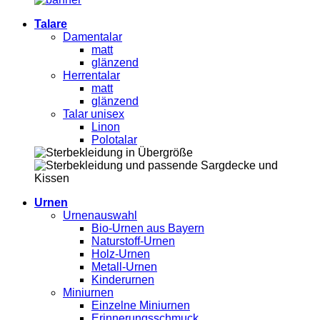
Talare
Damentalar
matt
glänzend
Herrentalar
matt
glänzend
Talar unisex
Linon
Polotalar
Urnen
Urnenauswahl
Bio-Urnen aus Bayern
Naturstoff-Urnen
Holz-Urnen
Metall-Urnen
Kinderurnen
Miniurnen
Einzelne Miniurnen
Erinnerungsschmuck