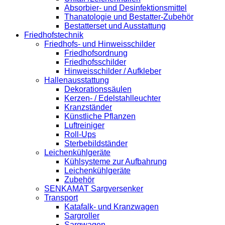
Absorbier- und Desinfektionsmittel
Thanatologie und Bestatter-Zubehör
Bestatterset und Ausstattung
Friedhofstechnik
Friedhofs- und Hinweisschilder
Friedhofsordnung
Friedhofsschilder
Hinweisschilder / Aufkleber
Hallenausstattung
Dekorationssäulen
Kerzen- / Edelstahlleuchter
Kranzständer
Künstliche Pflanzen
Luftreiniger
Roll-Ups
Sterbebildständer
Leichenkühlgeräte
Kühlsysteme zur Aufbahrung
Leichenkühlgeräte
Zubehör
SENKAMAT Sargversenker
Transport
Katafalk- und Kranzwagen
Sargroller
Sargwagen