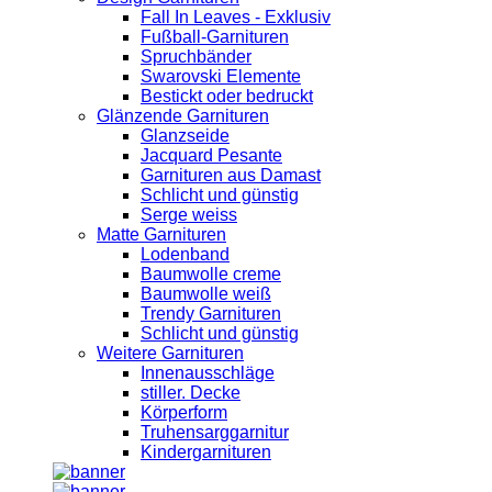
Fall In Leaves - Exklusiv
Fußball-Garnituren
Spruchbänder
Swarovski Elemente
Bestickt oder bedruckt
Glänzende Garnituren
Glanzseide
Jacquard Pesante
Garnituren aus Damast
Schlicht und günstig
Serge weiss
Matte Garnituren
Lodenband
Baumwolle creme
Baumwolle weiß
Trendy Garnituren
Schlicht und günstig
Weitere Garnituren
Innenausschläge
stiller. Decke
Körperform
Truhensarggarnitur
Kindergarnituren