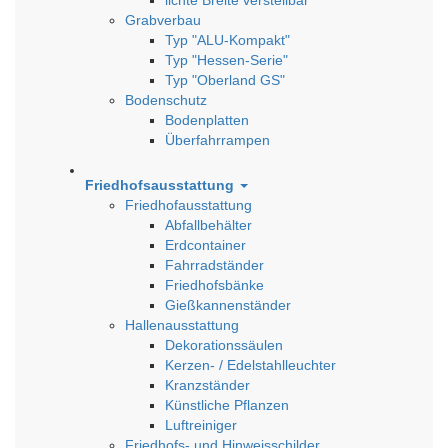
Grabverbau
Typ "ALU-Kompakt"
Typ "Hessen-Serie"
Typ "Oberland GS"
Bodenschutz
Bodenplatten
Überfahrrampen
Friedhofsausstattung
Friedhofausstattung
Abfallbehälter
Erdcontainer
Fahrradständer
Friedhofsbänke
Gießkannenständer
Hallenausstattung
Dekorationssäulen
Kerzen- / Edelstahlleuchter
Kranzständer
Künstliche Pflanzen
Luftreiniger
Friedhofs- und Hinweisschilder