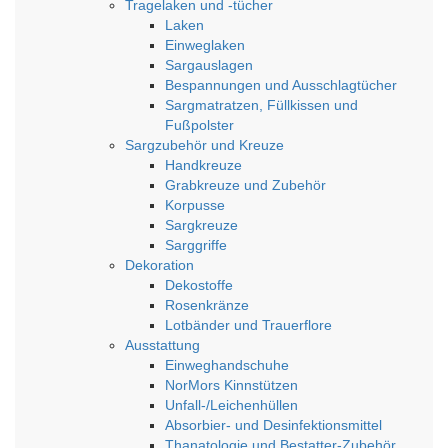
Tragelaken und -tücher
Laken
Einweglaken
Sargauslagen
Bespannungen und Ausschlagtücher
Sargmatratzen, Füllkissen und
Fußpolster
Sargzubehör und Kreuze
Handkreuze
Grabkreuze und Zubehör
Korpusse
Sargkreuze
Sarggriffe
Dekoration
Dekostoffe
Rosenkränze
Lotbänder und Trauerflore
Ausstattung
Einweghandschuhe
NorMors Kinnstützen
Unfall-/Leichenhüllen
Absorbier- und Desinfektionsmittel
Thanatologie und Bestatter-Zubehör