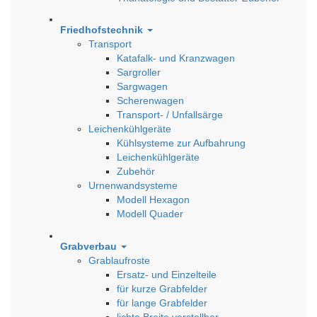
Friedhofstechnik
Transport
Katafalk- und Kranzwagen
Sargroller
Sargwagen
Scherenwagen
Transport- / Unfallsärge
Leichenkühlgeräte
Kühlsysteme zur Aufbahrung
Leichenkühlgeräte
Zubehör
Urnenwandsysteme
Modell Hexagon
Modell Quader
Grabverbau
Grablaufroste
Ersatz- und Einzelteile
für kurze Grabfelder
für lange Grabfelder
lichte Breite verstellbar