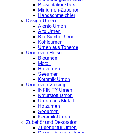
Präsentationsbox
Miniurnen-Zubehör
Handschmeichler
Design-Urnen
Alento Urnen
Alto Urnen
Bio-Symbol-Urne
Kohleurnen
Urnen aus Tonerde
Urnen von Heiso
Biournen
Metall
Holzurnen
Seeurnen
Keramik-Urnen
Urnen von Völsing
INFINITY Urnen
Naturstoff-Urnen
Urnen aus Metall
Holzurnen
Seeurnen
Keramik-Urnen
Zubehör und Dekoration
Zubehör für Urnen
Dekoration von Urnen