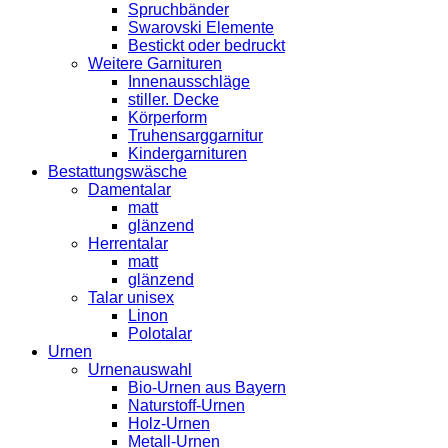
Spruchbänder
Swarovski Elemente
Bestickt oder bedruckt
Weitere Garnituren
Innenausschläge
stiller. Decke
Körperform
Truhensarggarnitur
Kindergarnituren
Bestattungswäsche
Damentalar
matt
glänzend
Herrentalar
matt
glänzend
Talar unisex
Linon
Polotalar
Urnen
Urnenauswahl
Bio-Urnen aus Bayern
Naturstoff-Urnen
Holz-Urnen
Metall-Urnen