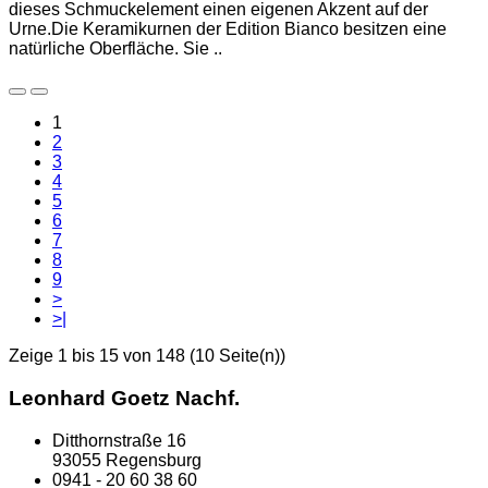
dieses Schmuckelement einen eigenen Akzent auf der
Urne.Die Keramikurnen der Edition Bianco besitzen eine
natürliche Oberfläche. Sie ..
1
2
3
4
5
6
7
8
9
>
>|
Zeige 1 bis 15 von 148 (10 Seite(n))
Leonhard Goetz Nachf.
Ditthornstraße 16
93055 Regensburg
0941 - 20 60 38 60