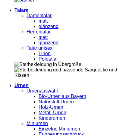
Talare
Damentalar
matt
glänzend
Herrentalar
matt
glänzend
Talar unisex
Linon
Polotalar
Urnen
Urnenauswahl
Bio-Urnen aus Bayern
Naturstoff-Urnen
Holz-Urnen
Metall-Urnen
Kinderurnen
Miniurnen
Einzelne Miniurnen
Erinnerungsschmuck