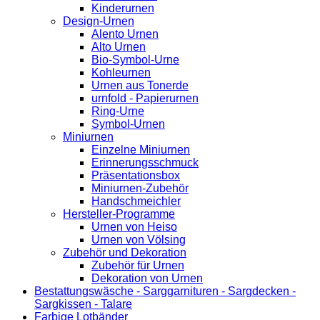
Kinderurnen
Design-Urnen
Alento Urnen
Alto Urnen
Bio-Symbol-Urne
Kohleurnen
Urnen aus Tonerde
urnfold - Papierurnen
Ring-Urne
Symbol-Urnen
Miniurnen
Einzelne Miniurnen
Erinnerungsschmuck
Präsentationsbox
Miniurnen-Zubehör
Handschmeichler
Hersteller-Programme
Urnen von Heiso
Urnen von Völsing
Zubehör und Dekoration
Zubehör für Urnen
Dekoration von Urnen
Bestattungswäsche - Sarggarnituren - Sargdecken -
Sargkissen - Talare
Farbige Lotbänder