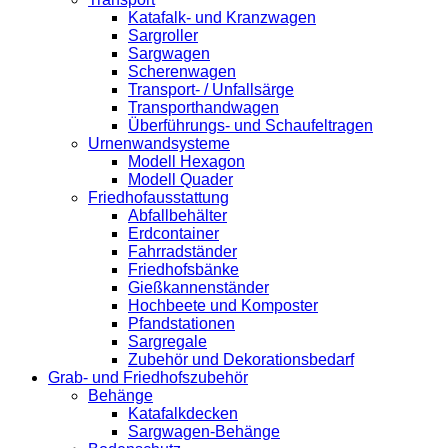
Katafalk- und Kranzwagen
Sargroller
Sargwagen
Scherenwagen
Transport- / Unfallsärge
Transporthandwagen
Überführungs- und Schaufeltragen
Urnenwandsysteme
Modell Hexagon
Modell Quader
Friedhofausstattung
Abfallbehälter
Erdcontainer
Fahrradständer
Friedhofsbänke
Gießkannenständer
Hochbeete und Komposter
Pfandstationen
Sargregale
Zubehör und Dekorationsbedarf
Grab- und Friedhofszubehör
Behänge
Katafalkdecken
Sargwagen-Behänge