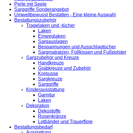
Perle mit Seele
Sarggriffe Sonderangebot
Umweltbewusst Bestatten - Eine kleine Auswahl
Bestattungszubehör
Tragelaken und -tücher
Laken
Einweglaken
Sargauslagen
Bespannungen und Ausschlagtücher
Sargmatratzen, Füllkissen und Fußpolster
Sargzubehör und Kreuze
Handkreuze
Grabkreuze und Zubehör
Korpusse
Sargkreuze
Sarggriffe
Kinderausstattung
Garnitur
Laken
Dekoration
Dekostoffe
Rosenkränze
Lotbänder und Trauerflore
Bestattungsbedarf
Ausstattung