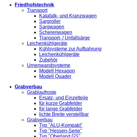
Friedhofstechnik
Transport
Katafalk- und Kranzwagen
Sargroller
Sargwagen
Scherenwagen
Transport- / Unfallsärge
Leichenkühlgeräte
Kühlsysteme zur Aufbahrung
Leichenkühlgeräte
Zubehör
Urnenwandsysteme
Modell Hexagon
Modell Quader
Grabverbau
Grablaufroste
Ersatz- und Einzelteile
für kurze Grabfelder
für lange Grabfelder
lichte Breite verstellbar
Grabverbau
Typ "ALU-Kompakt"
Typ "Hessen-Serie"
Typ "Oberland GS"