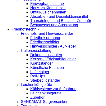
Einweghandschuhe
NorMors Kinnstützen
Unfall-/Leichenhüllen
Absorbier- und Desinfektionsmittel
Thanatologie und Bestatter-Zubehör
Bestatterset und Ausstattung
Friedhofstechnik
Friedhofs- und Hinweisschilder
Friedhofsordnung
Friedhofsschilder
Hinweisschilder / Aufkleber
Hallenausstattung
Dekorationssäulen
Kerzen- / Edelstahlleuchter
Kranzständer
Künstliche Pflanzen
Luftreiniger
Roll-Ups
Sterbebildständer
Leichenkühlgeräte
Kühlsysteme zur Aufbahrung
Leichenkühlgeräte
Zubehör
SENKAMAT Sargversenker
Transport