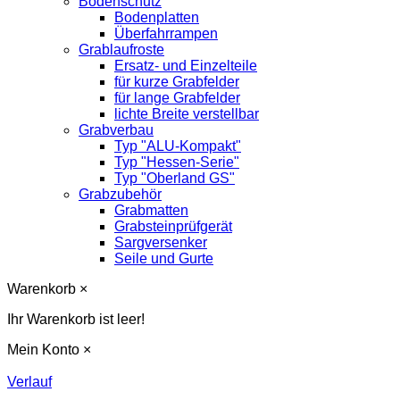
Bodenschutz
Bodenplatten
Überfahrrampen
Grablaufroste
Ersatz- und Einzelteile
für kurze Grabfelder
für lange Grabfelder
lichte Breite verstellbar
Grabverbau
Typ "ALU-Kompakt"
Typ "Hessen-Serie"
Typ "Oberland GS"
Grabzubehör
Grabmatten
Grabsteinprüfgerät
Sargversenker
Seile und Gurte
Warenkorb
×
Ihr Warenkorb ist leer!
Mein Konto
×
Verlauf