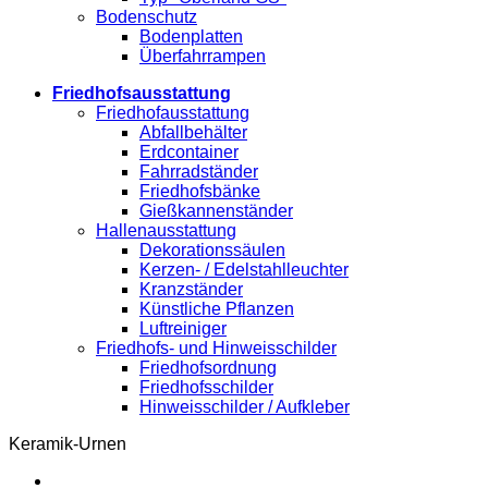
Bodenschutz
Bodenplatten
Überfahrrampen
Friedhofsausstattung
Friedhofausstattung
Abfallbehälter
Erdcontainer
Fahrradständer
Friedhofsbänke
Gießkannenständer
Hallenausstattung
Dekorationssäulen
Kerzen- / Edelstahlleuchter
Kranzständer
Künstliche Pflanzen
Luftreiniger
Friedhofs- und Hinweisschilder
Friedhofsordnung
Friedhofsschilder
Hinweisschilder / Aufkleber
Keramik-Urnen