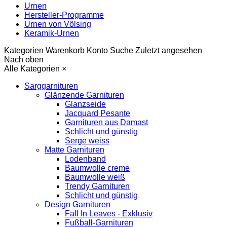
Urnen
Hersteller-Programme
Urnen von Völsing
Keramik-Urnen
Kategorien
Warenkorb
Konto
Suche
Zuletzt angesehen
Nach oben
Alle Kategorien
×
Sarggarnituren
Glänzende Garnituren
Glanzseide
Jacquard Pesante
Garnituren aus Damast
Schlicht und günstig
Serge weiss
Matte Garnituren
Lodenband
Baumwolle creme
Baumwolle weiß
Trendy Garnituren
Schlicht und günstig
Design Garnituren
Fall In Leaves - Exklusiv
Fußball-Garnituren