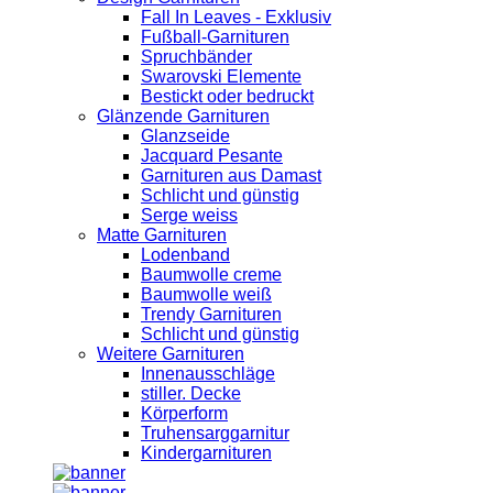
Fall In Leaves - Exklusiv
Fußball-Garnituren
Spruchbänder
Swarovski Elemente
Bestickt oder bedruckt
Glänzende Garnituren
Glanzseide
Jacquard Pesante
Garnituren aus Damast
Schlicht und günstig
Serge weiss
Matte Garnituren
Lodenband
Baumwolle creme
Baumwolle weiß
Trendy Garnituren
Schlicht und günstig
Weitere Garnituren
Innenausschläge
stiller. Decke
Körperform
Truhensarggarnitur
Kindergarnituren