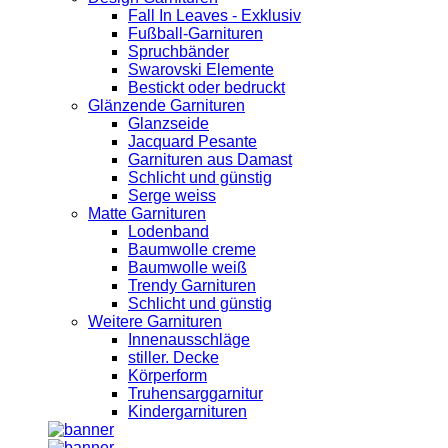
Fall In Leaves - Exklusiv
Fußball-Garnituren
Spruchbänder
Swarovski Elemente
Bestickt oder bedruckt
Glänzende Garnituren
Glanzseide
Jacquard Pesante
Garnituren aus Damast
Schlicht und günstig
Serge weiss
Matte Garnituren
Lodenband
Baumwolle creme
Baumwolle weiß
Trendy Garnituren
Schlicht und günstig
Weitere Garnituren
Innenausschläge
stiller. Decke
Körperform
Truhensarggarnitur
Kindergarnituren