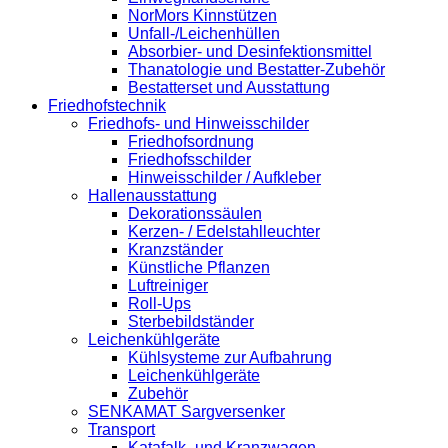
NorMors Kinnstützen
Unfall-/Leichenhüllen
Absorbier- und Desinfektionsmittel
Thanatologie und Bestatter-Zubehör
Bestatterset und Ausstattung
Friedhofstechnik
Friedhofs- und Hinweisschilder
Friedhofsordnung
Friedhofsschilder
Hinweisschilder / Aufkleber
Hallenausstattung
Dekorationssäulen
Kerzen- / Edelstahlleuchter
Kranzständer
Künstliche Pflanzen
Luftreiniger
Roll-Ups
Sterbebildständer
Leichenkühlgeräte
Kühlsysteme zur Aufbahrung
Leichenkühlgeräte
Zubehör
SENKAMAT Sargversenker
Transport
Katafalk- und Kranzwagen