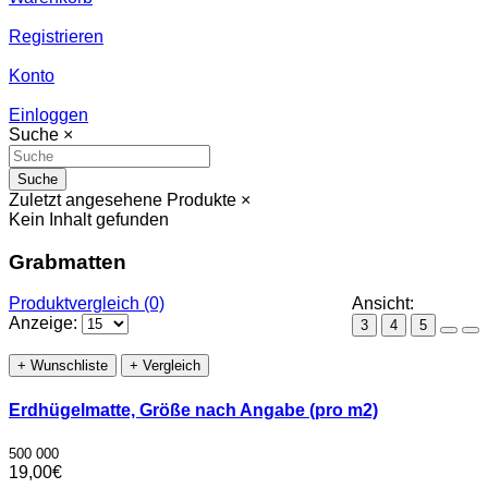
Registrieren
Konto
Einloggen
Suche
×
Suche
Zuletzt angesehene Produkte
×
Kein Inhalt gefunden
Grabmatten
Produktvergleich (0)
Ansicht:
Anzeige:
3
4
5
+ Wunschliste
+ Vergleich
Erdhügelmatte, Größe nach Angabe (pro m2)
500 000
19,00€