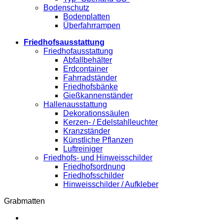
Bodenschutz
Bodenplatten
Überfahrrampen
Friedhofsausstattung
Friedhofausstattung
Abfallbehälter
Erdcontainer
Fahrradständer
Friedhofsbänke
Gießkannenständer
Hallenausstattung
Dekorationssäulen
Kerzen- / Edelstahlleuchter
Kranzständer
Künstliche Pflanzen
Luftreiniger
Friedhofs- und Hinweisschilder
Friedhofsordnung
Friedhofsschilder
Hinweisschilder / Aufkleber
Grabmatten