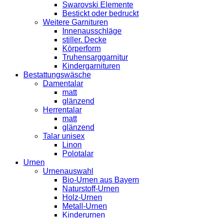
Swarovski Elemente
Bestickt oder bedruckt
Weitere Garnituren
Innenausschläge
stiller. Decke
Körperform
Truhensarggarnitur
Kindergarnituren
Bestattungswäsche
Damentalar
matt
glänzend
Herrentalar
matt
glänzend
Talar unisex
Linon
Polotalar
Urnen
Urnenauswahl
Bio-Urnen aus Bayern
Naturstoff-Urnen
Holz-Urnen
Metall-Urnen
Kinderurnen