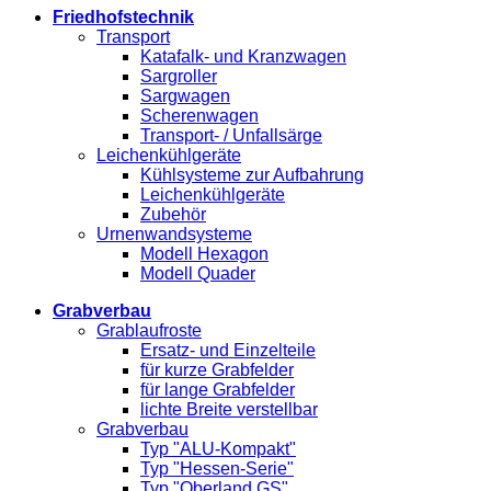
Friedhofstechnik
Transport
Katafalk- und Kranzwagen
Sargroller
Sargwagen
Scherenwagen
Transport- / Unfallsärge
Leichenkühlgeräte
Kühlsysteme zur Aufbahrung
Leichenkühlgeräte
Zubehör
Urnenwandsysteme
Modell Hexagon
Modell Quader
Grabverbau
Grablaufroste
Ersatz- und Einzelteile
für kurze Grabfelder
für lange Grabfelder
lichte Breite verstellbar
Grabverbau
Typ "ALU-Kompakt"
Typ "Hessen-Serie"
Typ "Oberland GS"