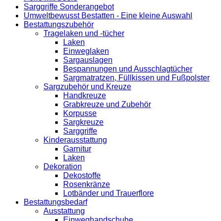
Sarggriffe Sonderangebot
Umweltbewusst Bestatten - Eine kleine Auswahl
Bestattungszubehör
Tragelaken und -tücher
Laken
Einweglaken
Sargauslagen
Bespannungen und Ausschlagtücher
Sargmatratzen, Füllkissen und Fußpolster
Sargzubehör und Kreuze
Handkreuze
Grabkreuze und Zubehör
Korpusse
Sargkreuze
Sarggriffe
Kinderausstattung
Garnitur
Laken
Dekoration
Dekostoffe
Rosenkränze
Lotbänder und Trauerflore
Bestattungsbedarf
Ausstattung
Einweghandschuhe