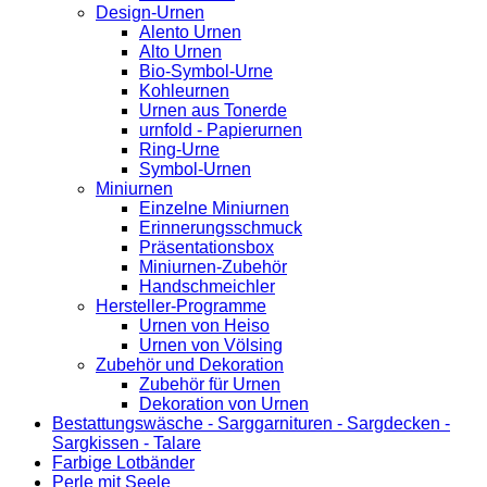
Design-Urnen
Alento Urnen
Alto Urnen
Bio-Symbol-Urne
Kohleurnen
Urnen aus Tonerde
urnfold - Papierurnen
Ring-Urne
Symbol-Urnen
Miniurnen
Einzelne Miniurnen
Erinnerungsschmuck
Präsentationsbox
Miniurnen-Zubehör
Handschmeichler
Hersteller-Programme
Urnen von Heiso
Urnen von Völsing
Zubehör und Dekoration
Zubehör für Urnen
Dekoration von Urnen
Bestattungswäsche - Sarggarnituren - Sargdecken -
Sargkissen - Talare
Farbige Lotbänder
Perle mit Seele