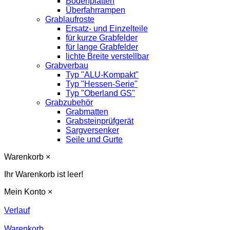
Bodenplatten
Überfahrrampen
Grablaufroste
Ersatz- und Einzelteile
für kurze Grabfelder
für lange Grabfelder
lichte Breite verstellbar
Grabverbau
Typ "ALU-Kompakt"
Typ "Hessen-Serie"
Typ "Oberland GS"
Grabzubehör
Grabmatten
Grabsteinprüfgerät
Sargversenker
Seile und Gurte
Warenkorb
×
Ihr Warenkorb ist leer!
Mein Konto
×
Verlauf
Warenkorb