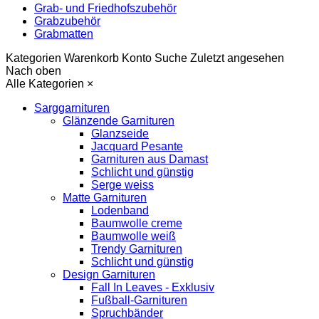
Grab- und Friedhofszubehör
Grabzubehör
Grabmatten
Kategorien
Warenkorb
Konto
Suche
Zuletzt angesehen
Nach oben
Alle Kategorien
×
Sarggarnituren
Glänzende Garnituren
Glanzseide
Jacquard Pesante
Garnituren aus Damast
Schlicht und günstig
Serge weiss
Matte Garnituren
Lodenband
Baumwolle creme
Baumwolle weiß
Trendy Garnituren
Schlicht und günstig
Design Garnituren
Fall In Leaves - Exklusiv
Fußball-Garnituren
Spruchbänder