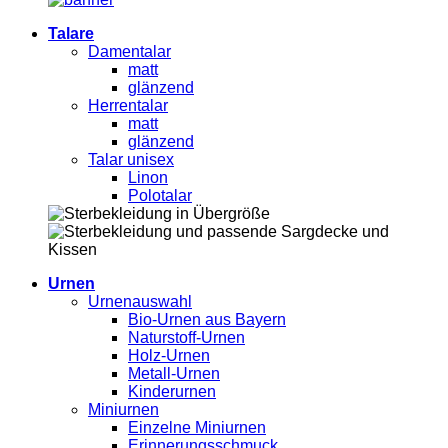
Talare
Damentalar
matt
glänzend
Herrentalar
matt
glänzend
Talar unisex
Linon
Polotalar
Urnen
Urnenauswahl
Bio-Urnen aus Bayern
Naturstoff-Urnen
Holz-Urnen
Metall-Urnen
Kinderurnen
Miniurnen
Einzelne Miniurnen
Erinnerungsschmuck