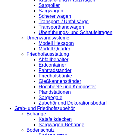
Sargroller
Sargwagen
Scherenwagen
Transport- / Unfallsärge
Transporthandwagen
Überführungs- und Schaufeltragen
Urnenwandsysteme
Modell Hexagon
Modell Quader
Friedhofausstattung
Abfallbehälter
Erdcontainer
Fahrradständer
Friedhofsbänke
Gießkannenständer
Hochbeete und Komposter
Pfandstationen
Sargregale
Zubehör und Dekorationsbedarf
Grab- und Friedhofszubehör
Behänge
Katafalkdecken
Sargwagen-Behänge
Bodenschutz