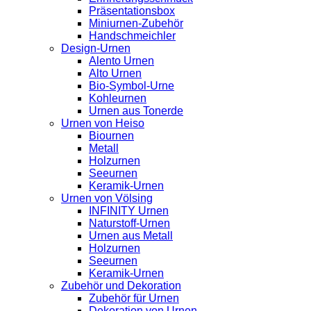
Präsentationsbox
Miniurnen-Zubehör
Handschmeichler
Design-Urnen
Alento Urnen
Alto Urnen
Bio-Symbol-Urne
Kohleurnen
Urnen aus Tonerde
Urnen von Heiso
Biournen
Metall
Holzurnen
Seeurnen
Keramik-Urnen
Urnen von Völsing
INFINITY Urnen
Naturstoff-Urnen
Urnen aus Metall
Holzurnen
Seeurnen
Keramik-Urnen
Zubehör und Dekoration
Zubehör für Urnen
Dekoration von Urnen