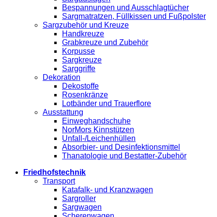
Bespannungen und Ausschlagtücher
Sargmatratzen, Füllkissen und Fußpolster
Sargzubehör und Kreuze
Handkreuze
Grabkreuze und Zubehör
Korpusse
Sargkreuze
Sarggriffe
Dekoration
Dekostoffe
Rosenkränze
Lotbänder und Trauerflore
Ausstattung
Einweghandschuhe
NorMors Kinnstützen
Unfall-/Leichenhüllen
Absorbier- und Desinfektionsmittel
Thanatologie und Bestatter-Zubehör
Friedhofstechnik
Transport
Katafalk- und Kranzwagen
Sargroller
Sargwagen
Scherenwagen