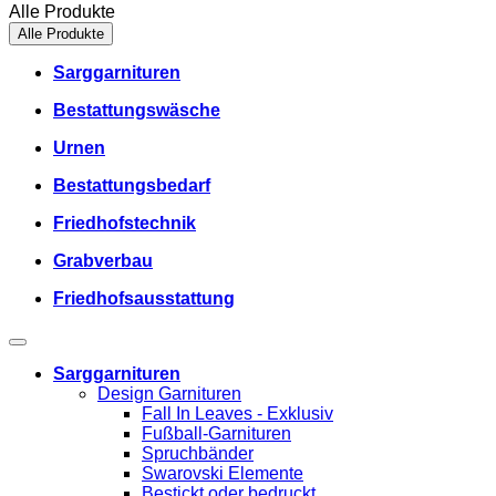
Alle Produkte
Alle Produkte
Sarggarnituren
Bestattungswäsche
Urnen
Bestattungsbedarf
Friedhofstechnik
Grabverbau
Friedhofsausstattung
Sarggarnituren
Design Garnituren
Fall In Leaves - Exklusiv
Fußball-Garnituren
Spruchbänder
Swarovski Elemente
Bestickt oder bedruckt