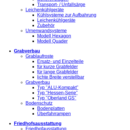
Transport- / Unfallsärge
Leichenkühlgeräte
Kühlsysteme zur Aufbahrung
Leichenkühlgeräte
Zubehör
Urnenwandsysteme
Modell Hexagon
Modell Quader
Grabverbau
Grablaufroste
Ersatz- und Einzelteile
für kurze Grabfelder
für lange Grabfelder
lichte Breite verstellbar
Grabverbau
Typ "ALU-Kompakt"
Typ "Hessen-Serie"
Typ "Oberland GS"
Bodenschutz
Bodenplatten
Überfahrrampen
Friedhofsausstattung
Friedhofausstattung