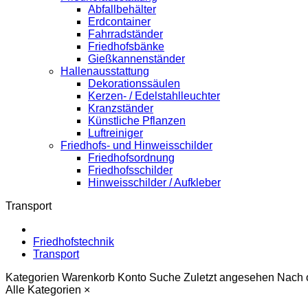
Abfallbehälter
Erdcontainer
Fahrradständer
Friedhofsbänke
Gießkannenständer
Hallenausstattung
Dekorationssäulen
Kerzen- / Edelstahlleuchter
Kranzständer
Künstliche Pflanzen
Luftreiniger
Friedhofs- und Hinweisschilder
Friedhofsordnung
Friedhofsschilder
Hinweisschilder / Aufkleber
Transport
Friedhofstechnik
Transport
Kategorien
Warenkorb
Konto
Suche
Zuletzt angesehen
Nach 
Alle Kategorien
×