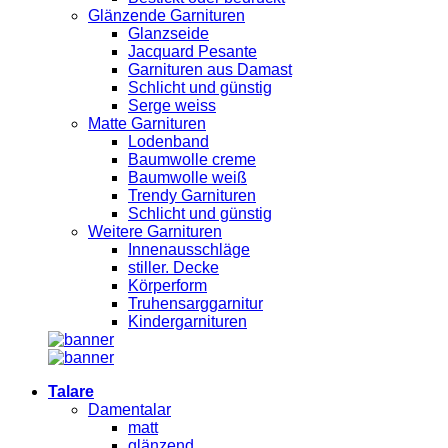
Glänzende Garnituren
Glanzseide
Jacquard Pesante
Garnituren aus Damast
Schlicht und günstig
Serge weiss
Matte Garnituren
Lodenband
Baumwolle creme
Baumwolle weiß
Trendy Garnituren
Schlicht und günstig
Weitere Garnituren
Innenausschläge
stiller. Decke
Körperform
Truhensarggarnitur
Kindergarnituren
Talare
Damentalar
matt
glänzend