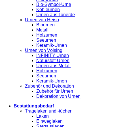
Bio-Symbol-Urne
Kohleurnen
Urnen aus Tonerde
Urnen von Heiso
Biournen
Metall
Holzurnen
Seeurnen
Keramik-Urnen
Urnen von Völsing
INFINITY Urnen
Naturstoff-Urnen
Urnen aus Metall
Holzurnen
Seeurnen
Keramik-Urnen
Zubehör und Dekoration
Zubehör für Urnen
Dekoration von Urnen
Bestattungsbedarf
Tragelaken und -tücher
Laken
Einweglaken
Sargauslagen