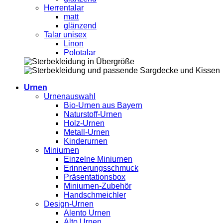
Herrentalar
matt
glänzend
Talar unisex
Linon
Polotalar
Urnen
Urnenauswahl
Bio-Urnen aus Bayern
Naturstoff-Urnen
Holz-Urnen
Metall-Urnen
Kinderurnen
Miniurnen
Einzelne Miniurnen
Erinnerungsschmuck
Präsentationsbox
Miniurnen-Zubehör
Handschmeichler
Design-Urnen
Alento Urnen
Alto Urnen