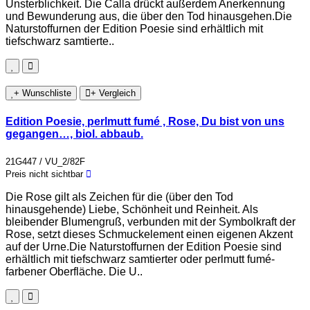
Unsterblichkeit. Die Calla drückt außerdem Anerkennung
und Bewunderung aus, die über den Tod hinausgehen.Die
Naturstoffurnen der Edition Poesie sind erhältlich mit
tiefschwarz samtierte..
+ Wunschliste
+ Vergleich
Edition Poesie, perlmutt fumé , Rose, Du bist von uns
gegangen…, biol. abbaub.
21G447 / VU_2/82F
Preis nicht sichtbar
Die Rose gilt als Zeichen für die (über den Tod
hinausgehende) Liebe, Schönheit und Reinheit. Als
bleibender Blumengruß, verbunden mit der Symbolkraft der
Rose, setzt dieses Schmuckelement einen eigenen Akzent
auf der Urne.Die Naturstoffurnen der Edition Poesie sind
erhältlich mit tiefschwarz samtierter oder perlmutt fumé-
farbener Oberfläche. Die U..