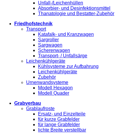
Unfall-/Leichenhüllen
Absorbier- und Desinfektionsmittel
Thanatologie und Bestatter-Zubehör
Friedhofstechnik
Transport
Katafalk- und Kranzwagen
Sargroller
Sargwagen
Scherenwagen
Transport- / Unfallsärge
Leichenkühlgeräte
Kühlsysteme zur Aufbahrung
Leichenkühlgeräte
Zubehör
Urnenwandsysteme
Modell Hexagon
Modell Quader
Grabverbau
Grablaufroste
Ersatz- und Einzelteile
für kurze Grabfelder
für lange Grabfelder
lichte Breite verstellbar