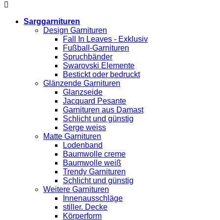
Sarggarnituren
Design Garnituren
Fall In Leaves - Exklusiv
Fußball-Garnituren
Spruchbänder
Swarovski Elemente
Bestickt oder bedruckt
Glänzende Garnituren
Glanzseide
Jacquard Pesante
Garnituren aus Damast
Schlicht und günstig
Serge weiss
Matte Garnituren
Lodenband
Baumwolle creme
Baumwolle weiß
Trendy Garnituren
Schlicht und günstig
Weitere Garnituren
Innenausschläge
stiller. Decke
Körperform