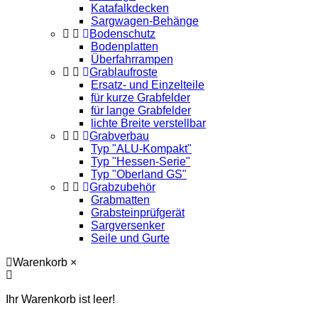
Katafalkdecken
Sargwagen-Behänge
Bodenschutz
Bodenplatten
Überfahrrampen
Grablaufroste
Ersatz- und Einzelteile
für kurze Grabfelder
für lange Grabfelder
lichte Breite verstellbar
Grabverbau
Typ "ALU-Kompakt"
Typ "Hessen-Serie"
Typ "Oberland GS"
Grabzubehör
Grabmatten
Grabsteinprüfgerät
Sargversenker
Seile und Gurte
Warenkorb
×
Ihr Warenkorb ist leer!