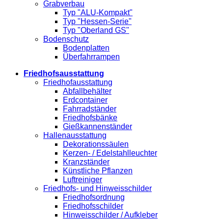
Grabverbau
Typ "ALU-Kompakt"
Typ "Hessen-Serie"
Typ "Oberland GS"
Bodenschutz
Bodenplatten
Überfahrrampen
Friedhofsausstattung
Friedhofausstattung
Abfallbehälter
Erdcontainer
Fahrradständer
Friedhofsbänke
Gießkannenständer
Hallenausstattung
Dekorationssäulen
Kerzen- / Edelstahlleuchter
Kranzständer
Künstliche Pflanzen
Luftreiniger
Friedhofs- und Hinweisschilder
Friedhofsordnung
Friedhofsschilder
Hinweisschilder / Aufkleber