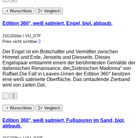
+ Wunschliste
+ Vergleich
Edition 360°, weiß satiniert, Engel, biol. abbaub.
21G101bio / VU_2/7F
Preis nicht sichtbar
Der Engel ist ein Botschafter und Vermittler zwischen
Himmel und Erde, Jenseits und Diesseits. Dieses
Engelspaar entstammt einem der berühmtesten Gemälde der
italienischen Renaissance, der„Sixtinischen Madonna“ von
Raffael.Die Fall in Leaves-Urnen der Edition 360° besitzen
eine weiß satinierte Oberfläche. Das umlaufende Zierband
wird von zarten Gol..
+ Wunschliste
+ Vergleich
Edition 360°, weiß satiniert, Fußspuren im Sand, biol.
abbaub.