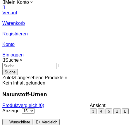
Mein Konto
×
Verlauf
Warenkorb
Registrieren
Konto
Einloggen
Suche
×
Suche
Zuletzt angesehene Produkte
×
Kein Inhalt gefunden
Naturstoff-Urnen
Produktvergleich (0)
Ansicht:
Anzeige:
3
4
5
+ Wunschliste
+ Vergleich