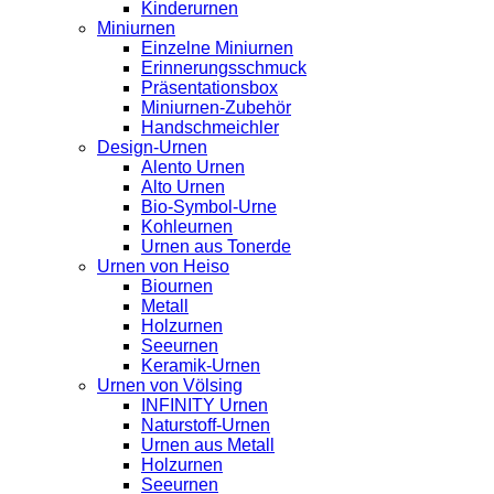
Kinderurnen
Miniurnen
Einzelne Miniurnen
Erinnerungsschmuck
Präsentationsbox
Miniurnen-Zubehör
Handschmeichler
Design-Urnen
Alento Urnen
Alto Urnen
Bio-Symbol-Urne
Kohleurnen
Urnen aus Tonerde
Urnen von Heiso
Biournen
Metall
Holzurnen
Seeurnen
Keramik-Urnen
Urnen von Völsing
INFINITY Urnen
Naturstoff-Urnen
Urnen aus Metall
Holzurnen
Seeurnen