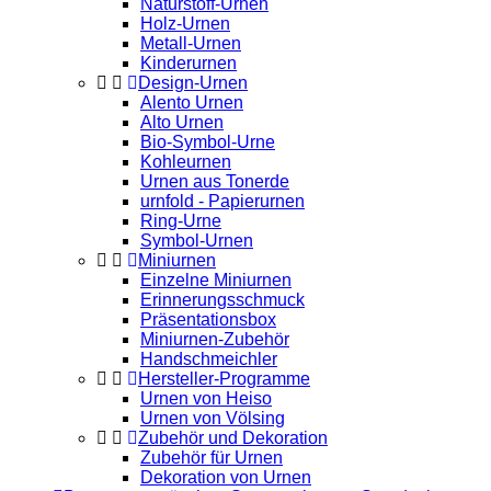
Naturstoff-Urnen
Holz-Urnen
Metall-Urnen
Kinderurnen
Design-Urnen
Alento Urnen
Alto Urnen
Bio-Symbol-Urne
Kohleurnen
Urnen aus Tonerde
urnfold - Papierurnen
Ring-Urne
Symbol-Urnen
Miniurnen
Einzelne Miniurnen
Erinnerungsschmuck
Präsentationsbox
Miniurnen-Zubehör
Handschmeichler
Hersteller-Programme
Urnen von Heiso
Urnen von Völsing
Zubehör und Dekoration
Zubehör für Urnen
Dekoration von Urnen