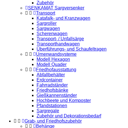
Zubehör
SENKAMAT Sargversenker
Transport
Katafalk- und Kranzwagen
Sargroller
Sargwagen
Scherenwagen
Transport- / Unfallsärge
Transporthandwagen
Überführungs- und Schaufeltragen
Urnenwandsysteme
Modell Hexagon
Modell Quader
Friedhofausstattung
Abfallbehälter
Erdcontainer
Fahrradständer
Friedhofsbänke
Gießkannenständer
Hochbeete und Komposter
Pfandstationen
Sargregale
Zubehör und Dekorationsbedarf
Grab- und Friedhofszubehör
Behänge