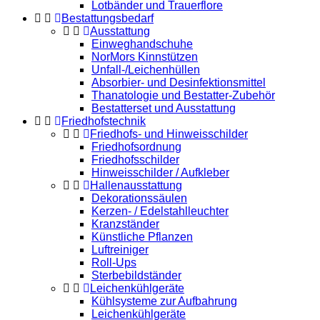
Lotbänder und Trauerflore
Bestattungsbedarf
Ausstattung
Einweghandschuhe
NorMors Kinnstützen
Unfall-/Leichenhüllen
Absorbier- und Desinfektionsmittel
Thanatologie und Bestatter-Zubehör
Bestatterset und Ausstattung
Friedhofstechnik
Friedhofs- und Hinweisschilder
Friedhofsordnung
Friedhofsschilder
Hinweisschilder / Aufkleber
Hallenausstattung
Dekorationssäulen
Kerzen- / Edelstahlleuchter
Kranzständer
Künstliche Pflanzen
Luftreiniger
Roll-Ups
Sterbebildständer
Leichenkühlgeräte
Kühlsysteme zur Aufbahrung
Leichenkühlgeräte