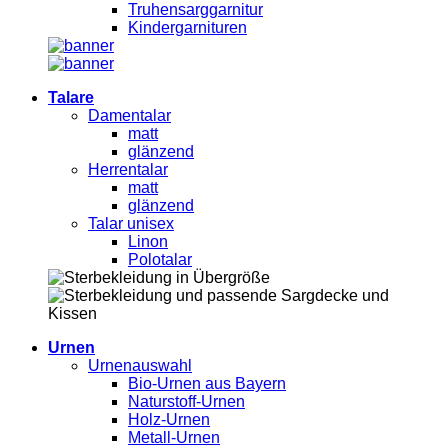
Truhensarggarnitur
Kindergarnituren
Talare
Damentalar
matt
glänzend
Herrentalar
matt
glänzend
Talar unisex
Linon
Polotalar
Urnen
Urnenauswahl
Bio-Urnen aus Bayern
Naturstoff-Urnen
Holz-Urnen
Metall-Urnen