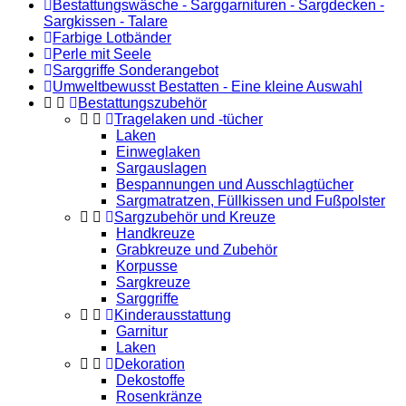
Bestattungswäsche - Sarggarnituren - Sargdecken -
Sargkissen - Talare
Farbige Lotbänder
Perle mit Seele
Sarggriffe Sonderangebot
Umweltbewusst Bestatten - Eine kleine Auswahl
Bestattungszubehör
Tragelaken und -tücher
Laken
Einweglaken
Sargauslagen
Bespannungen und Ausschlagtücher
Sargmatratzen, Füllkissen und Fußpolster
Sargzubehör und Kreuze
Handkreuze
Grabkreuze und Zubehör
Korpusse
Sargkreuze
Sarggriffe
Kinderausstattung
Garnitur
Laken
Dekoration
Dekostoffe
Rosenkränze