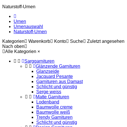
Naturstoff-Urnen
Urnen
Urnenauswahl
Naturstoff-Urnen
Kategorien
Warenkorb
Konto
Suche
Zuletzt angesehen
Nach oben
Alle Kategorien
×
Sarggarnituren
Glänzende Garnituren
Glanzseide
Jacquard Pesante
Garnituren aus Damast
Schlicht und günstig
Serge weiss
Matte Garnituren
Lodenband
Baumwolle creme
Baumwolle weiß
Trendy Garnituren
Schlicht und günstig