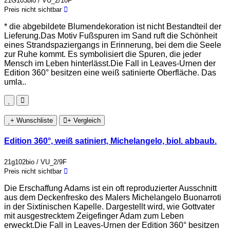
21G103bio / VU_2/10F
Preis nicht sichtbar
* die abgebildete Blumendekoration ist nicht Bestandteil der
Lieferung.Das Motiv Fußspuren im Sand ruft die Schönheit
eines Strandspaziergangs in Erinnerung, bei dem die Seele
zur Ruhe kommt. Es symbolisiert die Spuren, die jeder
Mensch im Leben hinterlässt.Die Fall in Leaves-Urnen der
Edition 360° besitzen eine weiß satinierte Oberfläche. Das
umla..
+ Wunschliste
+ Vergleich
Edition 360°, weiß satiniert, Michelangelo, biol. abbaub.
21g102bio / VU_2/9F
Preis nicht sichtbar
Die Erschaffung Adams ist ein oft reproduzierter Ausschnitt
aus dem Deckenfresko des Malers Michelangelo Buonarroti
in der Sixtinischen Kapelle. Dargestellt wird, wie Gottvater
mit ausgestrecktem Zeigefinger Adam zum Leben
erweckt.Die Fall in Leaves-Urnen der Edition 360° besitzen