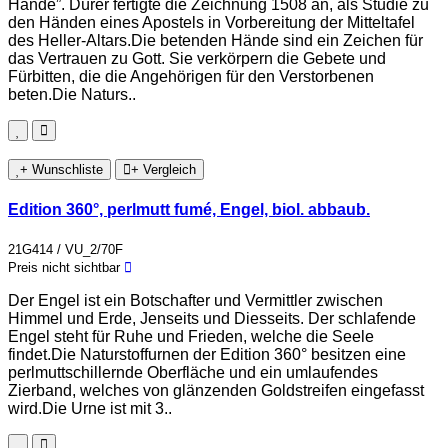
Hände”. Dürer fertigte die Zeichnung 1508 an, als Studie zu
den Händen eines Apostels in Vorbereitung der Mitteltafel
des Heller-Altars.Die betenden Hände sind ein Zeichen für
das Vertrauen zu Gott. Sie verkörpern die Gebete und
Fürbitten, die die Angehörigen für den Verstorbenen
beten.Die Naturs..
+ Wunschliste
+ Vergleich
Edition 360°, perlmutt fumé, Engel, biol. abbaub.
21G414 / VU_2/70F
Preis nicht sichtbar
Der Engel ist ein Botschafter und Vermittler zwischen
Himmel und Erde, Jenseits und Diesseits. Der schlafende
Engel steht für Ruhe und Frieden, welche die Seele
findet.Die Naturstoffurnen der Edition 360° besitzen eine
perlmuttschillernde Oberfläche und ein umlaufendes
Zierband, welches von glänzenden Goldstreifen eingefasst
wird.Die Urne ist mit 3..