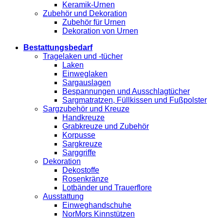
Keramik-Urnen
Zubehör und Dekoration
Zubehör für Urnen
Dekoration von Urnen
Bestattungsbedarf
Tragelaken und -tücher
Laken
Einweglaken
Sargauslagen
Bespannungen und Ausschlagtücher
Sargmatratzen, Füllkissen und Fußpolster
Sargzubehör und Kreuze
Handkreuze
Grabkreuze und Zubehör
Korpusse
Sargkreuze
Sarggriffe
Dekoration
Dekostoffe
Rosenkränze
Lotbänder und Trauerflore
Ausstattung
Einweghandschuhe
NorMors Kinnstützen