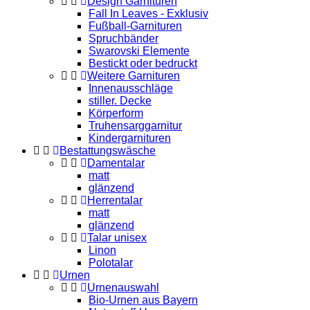
Design Garnituren
Fall In Leaves - Exklusiv
Fußball-Garnituren
Spruchbänder
Swarovski Elemente
Bestickt oder bedruckt
Weitere Garnituren
Innenausschläge
stiller. Decke
Körperform
Truhensarggarnitur
Kindergarnituren
Bestattungswäsche
Damentalar
matt
glänzend
Herrentalar
matt
glänzend
Talar unisex
Linon
Polotalar
Urnen
Urnenauswahl
Bio-Urnen aus Bayern