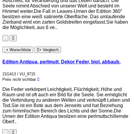
Abschied, für Veränderung und das Leben danach. Die
Seele nimmt Abschied von unserer Welt und besteht im
Himmel weiter.Die Fall in Leaves-Urnen der Edition 360°
besitzen eine weiß satinierte Oberfläche. Das umlaufende
Zierband wird von zarten Goldstreifen eingefasst.Sie haben
die Möglichkeit, aus 6 ve..
+ Wunschliste
+ Vergleich
Edition Antiqua, perlmutt, Dekor Feder, biol. abbaub.
21G413 / VU_9715
Preis nicht sichtbar
Die Feder verkörpert Leichtigkeit, Flüchtigkeit, Höhe und
Raum und ist oft auch ein Bild für die Seele. Sie ermöglicht
die Verbindung zu anderen Welten und verknüpft Leben und
Tod.Sie ist ein Bote aus dem Jenseits und hat Beziehung
zum himmlischen Bereich des Lichts und der Sonne.Die
Urnen der Edition Antiqua besitzen eine perlmuttschillernde
Oberf..