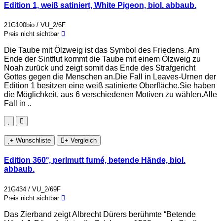
Edition 1, weiß satiniert, White Pigeon, biol. abbaub.
21G100bio / VU_2/6F
Preis nicht sichtbar
Die Taube mit Ölzweig ist das Symbol des Friedens. Am
Ende der Sintflut kommt die Taube mit einem Ölzweig zu
Noah zurück und zeigt somit das Ende des Strafgericht
Gottes gegen die Menschen an.Die Fall in Leaves-Urnen der
Edition 1 besitzen eine weiß satinierte Oberfläche.Sie haben
die Möglichkeit, aus 6 verschiedenen Motiven zu wählen.Alle
Fall in ..
+ Wunschliste
+ Vergleich
Edition 360°, perlmutt fumé, betende Hände, biol.
abbaub.
21G434 / VU_2/69F
Preis nicht sichtbar
Das Zierband zeigt Albrecht Dürers berühmte “Betende