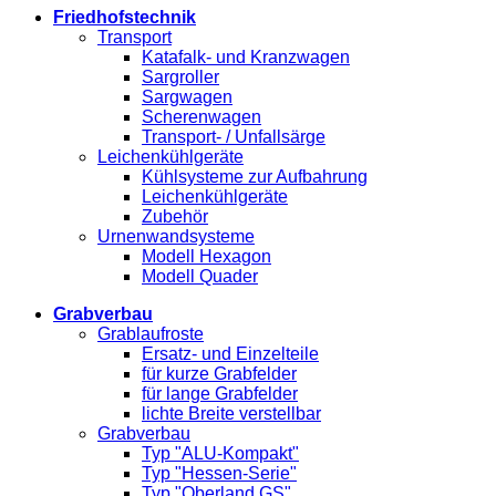
Friedhofstechnik
Transport
Katafalk- und Kranzwagen
Sargroller
Sargwagen
Scherenwagen
Transport- / Unfallsärge
Leichenkühlgeräte
Kühlsysteme zur Aufbahrung
Leichenkühlgeräte
Zubehör
Urnenwandsysteme
Modell Hexagon
Modell Quader
Grabverbau
Grablaufroste
Ersatz- und Einzelteile
für kurze Grabfelder
für lange Grabfelder
lichte Breite verstellbar
Grabverbau
Typ "ALU-Kompakt"
Typ "Hessen-Serie"
Typ "Oberland GS"