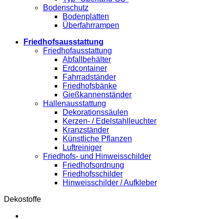
Bodenschutz
Bodenplatten
Überfahrrampen
Friedhofsausstattung
Friedhofausstattung
Abfallbehälter
Erdcontainer
Fahrradständer
Friedhofsbänke
Gießkannenständer
Hallenausstattung
Dekorationssäulen
Kerzen- / Edelstahlleuchter
Kranzständer
Künstliche Pflanzen
Luftreiniger
Friedhofs- und Hinweisschilder
Friedhofsordnung
Friedhofsschilder
Hinweisschilder / Aufkleber
Dekostoffe