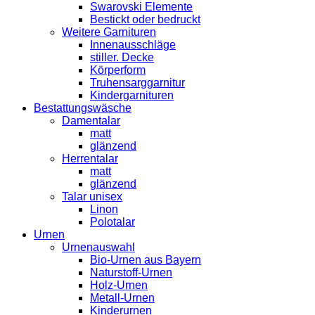
Swarovski Elemente
Bestickt oder bedruckt
Weitere Garnituren
Innenausschläge
stiller. Decke
Körperform
Truhensarggarnitur
Kindergarnituren
Bestattungswäsche
Damentalar
matt
glänzend
Herrentalar
matt
glänzend
Talar unisex
Linon
Polotalar
Urnen
Urnenauswahl
Bio-Urnen aus Bayern
Naturstoff-Urnen
Holz-Urnen
Metall-Urnen
Kinderurnen