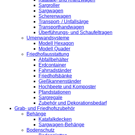
Sargroller
Sargwagen
Scherenwagen
Transport- / Unfallsärge
Transporthandwagen
Überführungs- und Schaufeltragen
Urnenwandsysteme
Modell Hexagon
Modell Quader
Friedhofausstattung
Abfallbehälter
Erdcontainer
Fahrradständer
Friedhofsbänke
Gießkannenständer
Hochbeete und Komposter
Pfandstationen
Sargregale
Zubehör und Dekorationsbedarf
Grab- und Friedhofszubehör
Behänge
Katafalkdecken
Sargwagen-Behänge
Bodenschutz