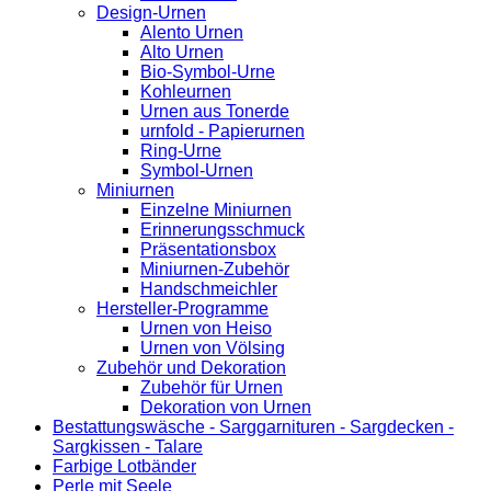
Design-Urnen
Alento Urnen
Alto Urnen
Bio-Symbol-Urne
Kohleurnen
Urnen aus Tonerde
urnfold - Papierurnen
Ring-Urne
Symbol-Urnen
Miniurnen
Einzelne Miniurnen
Erinnerungsschmuck
Präsentationsbox
Miniurnen-Zubehör
Handschmeichler
Hersteller-Programme
Urnen von Heiso
Urnen von Völsing
Zubehör und Dekoration
Zubehör für Urnen
Dekoration von Urnen
Bestattungswäsche - Sarggarnituren - Sargdecken -
Sargkissen - Talare
Farbige Lotbänder
Perle mit Seele