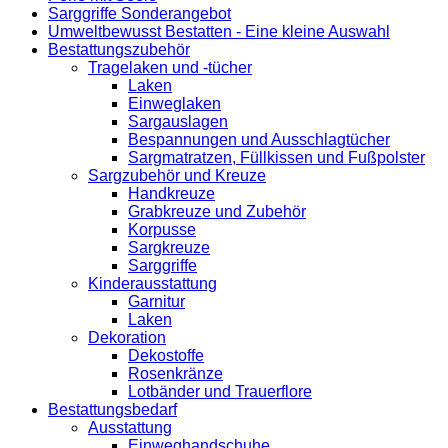
Sarggriffe Sonderangebot
Umweltbewusst Bestatten - Eine kleine Auswahl
Bestattungszubehör
Tragelaken und -tücher
Laken
Einweglaken
Sargauslagen
Bespannungen und Ausschlagtücher
Sargmatratzen, Füllkissen und Fußpolster
Sargzubehör und Kreuze
Handkreuze
Grabkreuze und Zubehör
Korpusse
Sargkreuze
Sarggriffe
Kinderausstattung
Garnitur
Laken
Dekoration
Dekostoffe
Rosenkränze
Lotbänder und Trauerflore
Bestattungsbedarf
Ausstattung
Einweghandschuhe