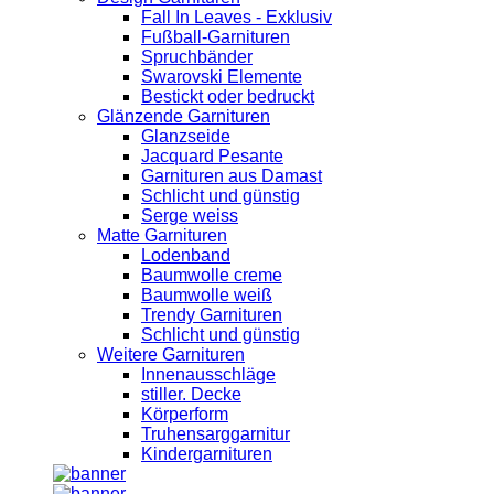
Fall In Leaves - Exklusiv
Fußball-Garnituren
Spruchbänder
Swarovski Elemente
Bestickt oder bedruckt
Glänzende Garnituren
Glanzseide
Jacquard Pesante
Garnituren aus Damast
Schlicht und günstig
Serge weiss
Matte Garnituren
Lodenband
Baumwolle creme
Baumwolle weiß
Trendy Garnituren
Schlicht und günstig
Weitere Garnituren
Innenausschläge
stiller. Decke
Körperform
Truhensarggarnitur
Kindergarnituren