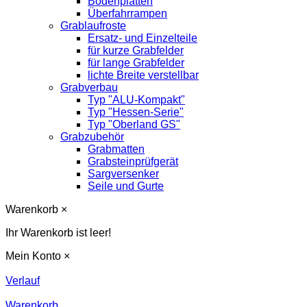
Bodenplatten
Überfahrrampen
Grablaufroste
Ersatz- und Einzelteile
für kurze Grabfelder
für lange Grabfelder
lichte Breite verstellbar
Grabverbau
Typ "ALU-Kompakt"
Typ "Hessen-Serie"
Typ "Oberland GS"
Grabzubehör
Grabmatten
Grabsteinprüfgerät
Sargversenker
Seile und Gurte
Warenkorb
×
Ihr Warenkorb ist leer!
Mein Konto
×
Verlauf
Warenkorb