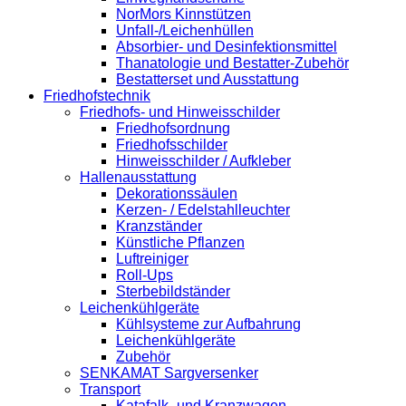
NorMors Kinnstützen
Unfall-/Leichenhüllen
Absorbier- und Desinfektionsmittel
Thanatologie und Bestatter-Zubehör
Bestatterset und Ausstattung
Friedhofstechnik
Friedhofs- und Hinweisschilder
Friedhofsordnung
Friedhofsschilder
Hinweisschilder / Aufkleber
Hallenausstattung
Dekorationssäulen
Kerzen- / Edelstahlleuchter
Kranzständer
Künstliche Pflanzen
Luftreiniger
Roll-Ups
Sterbebildständer
Leichenkühlgeräte
Kühlsysteme zur Aufbahrung
Leichenkühlgeräte
Zubehör
SENKAMAT Sargversenker
Transport
Katafalk- und Kranzwagen