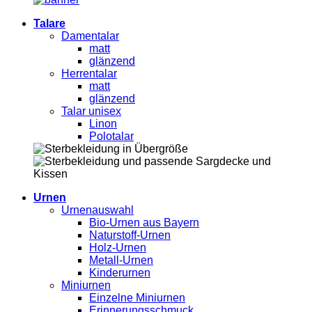
Talare
Damentalar
matt
glänzend
Herrentalar
matt
glänzend
Talar unisex
Linon
Polotalar
Urnen
Urnenauswahl
Bio-Urnen aus Bayern
Naturstoff-Urnen
Holz-Urnen
Metall-Urnen
Kinderurnen
Miniurnen
Einzelne Miniurnen
Erinnerungsschmuck