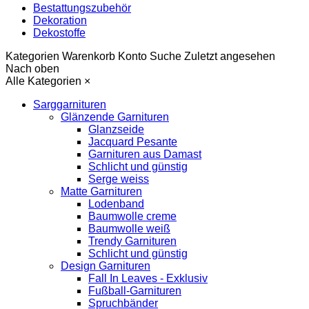
Bestattungszubehör
Dekoration
Dekostoffe
Kategorien
Warenkorb
Konto
Suche
Zuletzt angesehen
Nach oben
Alle Kategorien
×
Sarggarnituren
Glänzende Garnituren
Glanzseide
Jacquard Pesante
Garnituren aus Damast
Schlicht und günstig
Serge weiss
Matte Garnituren
Lodenband
Baumwolle creme
Baumwolle weiß
Trendy Garnituren
Schlicht und günstig
Design Garnituren
Fall In Leaves - Exklusiv
Fußball-Garnituren
Spruchbänder