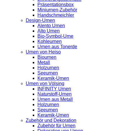
Präsentationsbox
Miniurnen-Zubehör
Handschmeichler
Design-Urnen
Alento Urnen
Alto Urnen
Bio-Symbol-Urne
Kohleurnen
Urnen aus Tonerde
Urnen von Heiso
Biournen
Metall
Holzurnen
Seeurnen
Keramik-Urnen
Urnen von Völsing
INFINITY Urnen
Naturstoff-Urnen
Urnen aus Metall
Holzurnen
Seeurnen
Keramik-Urnen
Zubehör und Dekoration
Zubehör für Urnen
Dekoration von Urnen