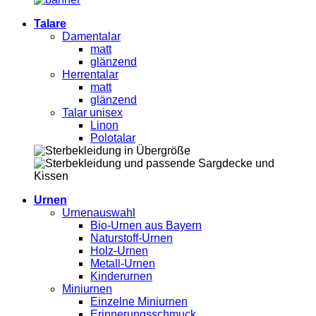
Talare
Damentalar
matt
glänzend
Herrentalar
matt
glänzend
Talar unisex
Linon
Polotalar
Urnen
Urnenauswahl
Bio-Urnen aus Bayern
Naturstoff-Urnen
Holz-Urnen
Metall-Urnen
Kinderurnen
Miniurnen
Einzelne Miniurnen
Erinnerungsschmuck