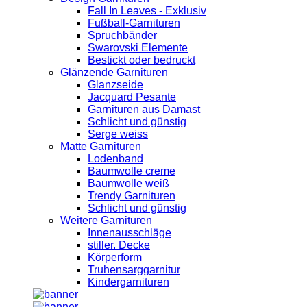
Fall In Leaves - Exklusiv
Fußball-Garnituren
Spruchbänder
Swarovski Elemente
Bestickt oder bedruckt
Glänzende Garnituren
Glanzseide
Jacquard Pesante
Garnituren aus Damast
Schlicht und günstig
Serge weiss
Matte Garnituren
Lodenband
Baumwolle creme
Baumwolle weiß
Trendy Garnituren
Schlicht und günstig
Weitere Garnituren
Innenausschläge
stiller. Decke
Körperform
Truhensarggarnitur
Kindergarnituren