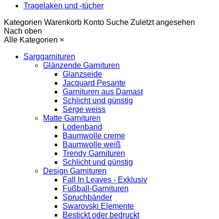
Tragelaken und -tücher
Kategorien
Warenkorb
Konto
Suche
Zuletzt angesehen
Nach oben
Alle Kategorien
×
Sarggarnituren
Glänzende Garnituren
Glanzseide
Jacquard Pesante
Garnituren aus Damast
Schlicht und günstig
Serge weiss
Matte Garnituren
Lodenband
Baumwolle creme
Baumwolle weiß
Trendy Garnituren
Schlicht und günstig
Design Garnituren
Fall In Leaves - Exklusiv
Fußball-Garnituren
Spruchbänder
Swarovski Elemente
Bestickt oder bedruckt