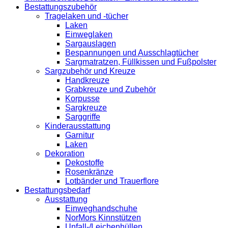
Bestattungszubehör
Tragelaken und -tücher
Laken
Einweglaken
Sargauslagen
Bespannungen und Ausschlagtücher
Sargmatratzen, Füllkissen und Fußpolster
Sargzubehör und Kreuze
Handkreuze
Grabkreuze und Zubehör
Korpusse
Sargkreuze
Sarggriffe
Kinderausstattung
Garnitur
Laken
Dekoration
Dekostoffe
Rosenkränze
Lotbänder und Trauerflore
Bestattungsbedarf
Ausstattung
Einweghandschuhe
NorMors Kinnstützen
Unfall-/Leichenhüllen