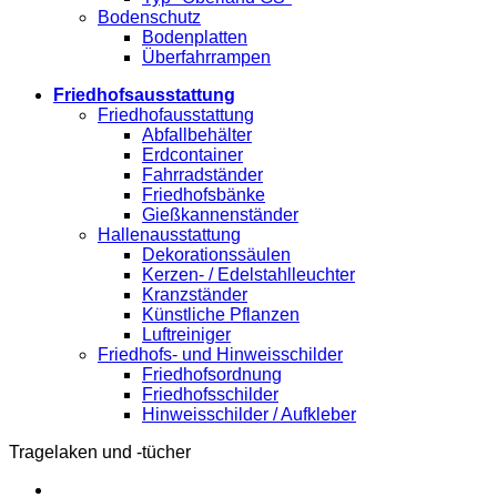
Bodenschutz
Bodenplatten
Überfahrrampen
Friedhofsausstattung
Friedhofausstattung
Abfallbehälter
Erdcontainer
Fahrradständer
Friedhofsbänke
Gießkannenständer
Hallenausstattung
Dekorationssäulen
Kerzen- / Edelstahlleuchter
Kranzständer
Künstliche Pflanzen
Luftreiniger
Friedhofs- und Hinweisschilder
Friedhofsordnung
Friedhofsschilder
Hinweisschilder / Aufkleber
Tragelaken und -tücher