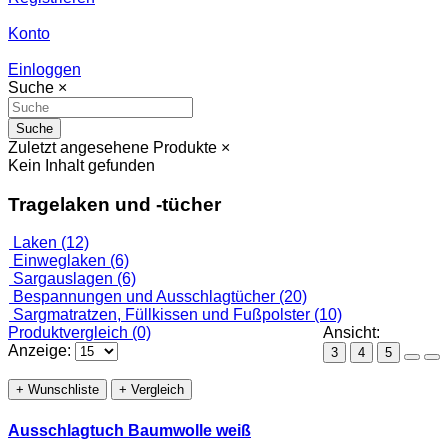
Konto
Einloggen
Suche
×
Suche
Zuletzt angesehene Produkte
×
Kein Inhalt gefunden
Tragelaken und -tücher
Laken (12)
Einweglaken (6)
Sargauslagen (6)
Bespannungen und Ausschlagtücher (20)
Sargmatratzen, Füllkissen und Fußpolster (10)
Produktvergleich (0)
Ansicht:
Anzeige:
3
4
5
+ Wunschliste
+ Vergleich
Ausschlagtuch Baumwolle weiß