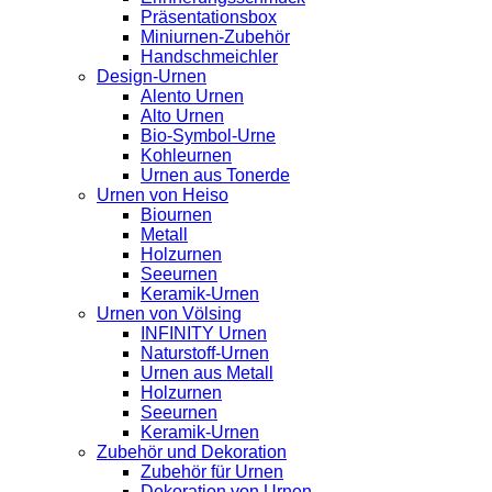
Präsentationsbox
Miniurnen-Zubehör
Handschmeichler
Design-Urnen
Alento Urnen
Alto Urnen
Bio-Symbol-Urne
Kohleurnen
Urnen aus Tonerde
Urnen von Heiso
Biournen
Metall
Holzurnen
Seeurnen
Keramik-Urnen
Urnen von Völsing
INFINITY Urnen
Naturstoff-Urnen
Urnen aus Metall
Holzurnen
Seeurnen
Keramik-Urnen
Zubehör und Dekoration
Zubehör für Urnen
Dekoration von Urnen