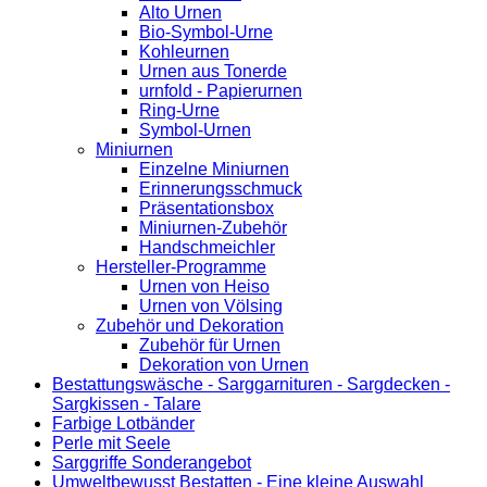
Alto Urnen
Bio-Symbol-Urne
Kohleurnen
Urnen aus Tonerde
urnfold - Papierurnen
Ring-Urne
Symbol-Urnen
Miniurnen
Einzelne Miniurnen
Erinnerungsschmuck
Präsentationsbox
Miniurnen-Zubehör
Handschmeichler
Hersteller-Programme
Urnen von Heiso
Urnen von Völsing
Zubehör und Dekoration
Zubehör für Urnen
Dekoration von Urnen
Bestattungswäsche - Sarggarnituren - Sargdecken -
Sargkissen - Talare
Farbige Lotbänder
Perle mit Seele
Sarggriffe Sonderangebot
Umweltbewusst Bestatten - Eine kleine Auswahl