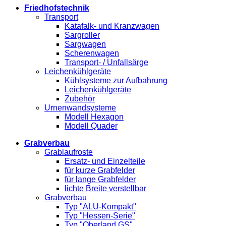
Friedhofstechnik
Transport
Katafalk- und Kranzwagen
Sargroller
Sargwagen
Scherenwagen
Transport- / Unfallsärge
Leichenkühlgeräte
Kühlsysteme zur Aufbahrung
Leichenkühlgeräte
Zubehör
Urnenwandsysteme
Modell Hexagon
Modell Quader
Grabverbau
Grablaufroste
Ersatz- und Einzelteile
für kurze Grabfelder
für lange Grabfelder
lichte Breite verstellbar
Grabverbau
Typ "ALU-Kompakt"
Typ "Hessen-Serie"
Typ "Oberland GS"