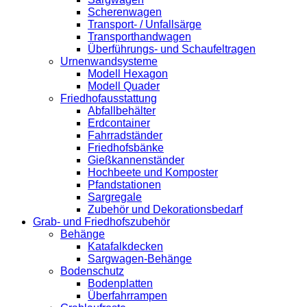
Scherenwagen
Transport- / Unfallsärge
Transporthandwagen
Überführungs- und Schaufeltragen
Urnenwandsysteme
Modell Hexagon
Modell Quader
Friedhofausstattung
Abfallbehälter
Erdcontainer
Fahrradständer
Friedhofsbänke
Gießkannenständer
Hochbeete und Komposter
Pfandstationen
Sargregale
Zubehör und Dekorationsbedarf
Grab- und Friedhofszubehör
Behänge
Katafalkdecken
Sargwagen-Behänge
Bodenschutz
Bodenplatten
Überfahrrampen