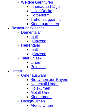
Weitere Garnituren
Innenausschläge
stiller. Decke
Körperform
Truhensarggarnitur
Kindergarnituren
Bestattungswäsche
Damentalar
matt
glänzend
Herrentalar
matt
glänzend
Talar unisex
Linon
Polotalar
Urnen
Urnenauswahl
Bio-Urnen aus Bayern
Naturstoff-Urnen
Holz-Urnen
Metall-Urnen
Kinderurnen
Design-Urnen
Alento Urnen