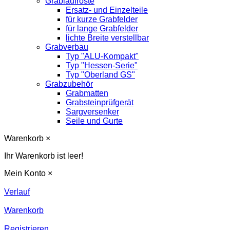
Grablaufroste
Ersatz- und Einzelteile
für kurze Grabfelder
für lange Grabfelder
lichte Breite verstellbar
Grabverbau
Typ "ALU-Kompakt"
Typ "Hessen-Serie"
Typ "Oberland GS"
Grabzubehör
Grabmatten
Grabsteinprüfgerät
Sargversenker
Seile und Gurte
Warenkorb
×
Ihr Warenkorb ist leer!
Mein Konto
×
Verlauf
Warenkorb
Registrieren