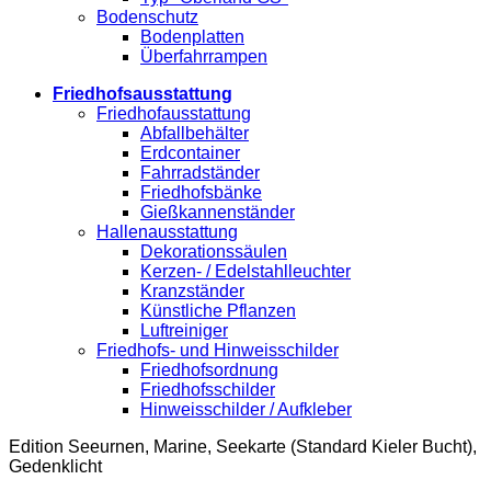
Bodenschutz
Bodenplatten
Überfahrrampen
Friedhofsausstattung
Friedhofausstattung
Abfallbehälter
Erdcontainer
Fahrradständer
Friedhofsbänke
Gießkannenständer
Hallenausstattung
Dekorationssäulen
Kerzen- / Edelstahlleuchter
Kranzständer
Künstliche Pflanzen
Luftreiniger
Friedhofs- und Hinweisschilder
Friedhofsordnung
Friedhofsschilder
Hinweisschilder / Aufkleber
Edition Seeurnen, Marine, Seekarte (Standard Kieler Bucht),
Gedenklicht