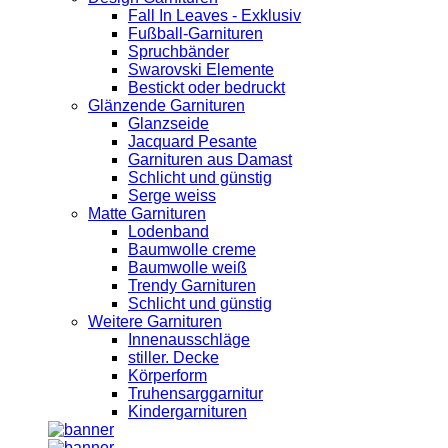
Fall In Leaves - Exklusiv
Fußball-Garnituren
Spruchbänder
Swarovski Elemente
Bestickt oder bedruckt
Glänzende Garnituren
Glanzseide
Jacquard Pesante
Garnituren aus Damast
Schlicht und günstig
Serge weiss
Matte Garnituren
Lodenband
Baumwolle creme
Baumwolle weiß
Trendy Garnituren
Schlicht und günstig
Weitere Garnituren
Innenausschläge
stiller. Decke
Körperform
Truhensarggarnitur
Kindergarnituren