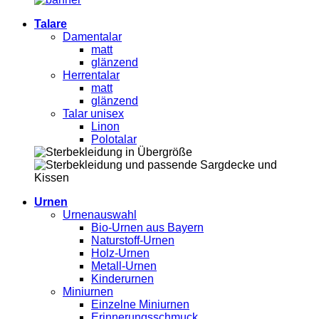
Talare
Damentalar
matt
glänzend
Herrentalar
matt
glänzend
Talar unisex
Linon
Polotalar
Urnen
Urnenauswahl
Bio-Urnen aus Bayern
Naturstoff-Urnen
Holz-Urnen
Metall-Urnen
Kinderurnen
Miniurnen
Einzelne Miniurnen
Erinnerungsschmuck