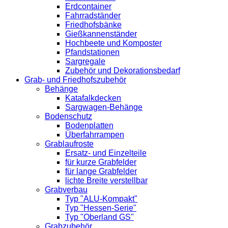
Erdcontainer
Fahrradständer
Friedhofsbänke
Gießkannenständer
Hochbeete und Komposter
Pfandstationen
Sargregale
Zubehör und Dekorationsbedarf
Grab- und Friedhofszubehör
Behänge
Katafalkdecken
Sargwagen-Behänge
Bodenschutz
Bodenplatten
Überfahrrampen
Grablaufroste
Ersatz- und Einzelteile
für kurze Grabfelder
für lange Grabfelder
lichte Breite verstellbar
Grabverbau
Typ "ALU-Kompakt"
Typ "Hessen-Serie"
Typ "Oberland GS"
Grabzubehör