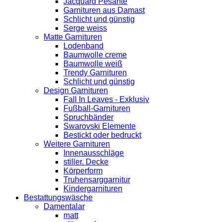
Jacquard Pesante
Garnituren aus Damast
Schlicht und günstig
Serge weiss
Matte Garnituren
Lodenband
Baumwolle creme
Baumwolle weiß
Trendy Garnituren
Schlicht und günstig
Design Garnituren
Fall In Leaves - Exklusiv
Fußball-Garnituren
Spruchbänder
Swarovski Elemente
Bestickt oder bedruckt
Weitere Garnituren
Innenausschläge
stiller. Decke
Körperform
Truhensarggarnitur
Kindergarnituren
Bestattungswäsche
Damentalar
matt