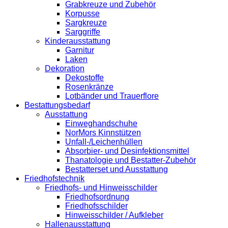
Grabkreuze und Zubehör
Korpusse
Sargkreuze
Sarggriffe
Kinderausstattung
Garnitur
Laken
Dekoration
Dekostoffe
Rosenkränze
Lotbänder und Trauerflore
Bestattungsbedarf
Ausstattung
Einweghandschuhe
NorMors Kinnstützen
Unfall-/Leichenhüllen
Absorbier- und Desinfektionsmittel
Thanatologie und Bestatter-Zubehör
Bestatterset und Ausstattung
Friedhofstechnik
Friedhofs- und Hinweisschilder
Friedhofsordnung
Friedhofsschilder
Hinweisschilder / Aufkleber
Hallenausstattung