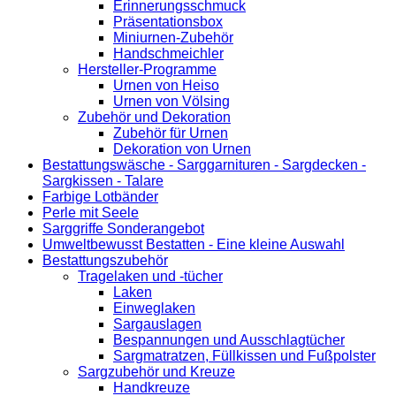
Erinnerungsschmuck
Präsentationsbox
Miniurnen-Zubehör
Handschmeichler
Hersteller-Programme
Urnen von Heiso
Urnen von Völsing
Zubehör und Dekoration
Zubehör für Urnen
Dekoration von Urnen
Bestattungswäsche - Sarggarnituren - Sargdecken -
Sargkissen - Talare
Farbige Lotbänder
Perle mit Seele
Sarggriffe Sonderangebot
Umweltbewusst Bestatten - Eine kleine Auswahl
Bestattungszubehör
Tragelaken und -tücher
Laken
Einweglaken
Sargauslagen
Bespannungen und Ausschlagtücher
Sargmatratzen, Füllkissen und Fußpolster
Sargzubehör und Kreuze
Handkreuze