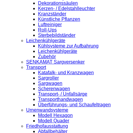
Dekorationssäulen
Kerzen- / Edelstahlleuchter
Kranzständer
Künstliche Pflanzen
Luftreiniger
Roll-Ups
Sterbebildständer
Leichenkühlgeräte
Kühlsysteme zur Aufbahrung
Leichenkühlgeräte
Zubehör
SENKAMAT Sargversenker
Transport
Katafalk- und Kranzwagen
Sargroller
Sargwagen
Scherenwagen
Transport- / Unfallsärge
Transporthandwagen
Überführungs- und Schaufeltragen
Urnenwandsysteme
Modell Hexagon
Modell Quader
Friedhofausstattung
Abfallbehälter