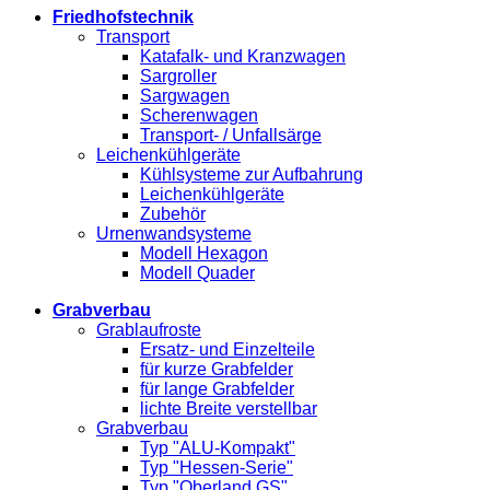
Friedhofstechnik
Transport
Katafalk- und Kranzwagen
Sargroller
Sargwagen
Scherenwagen
Transport- / Unfallsärge
Leichenkühlgeräte
Kühlsysteme zur Aufbahrung
Leichenkühlgeräte
Zubehör
Urnenwandsysteme
Modell Hexagon
Modell Quader
Grabverbau
Grablaufroste
Ersatz- und Einzelteile
für kurze Grabfelder
für lange Grabfelder
lichte Breite verstellbar
Grabverbau
Typ "ALU-Kompakt"
Typ "Hessen-Serie"
Typ "Oberland GS"