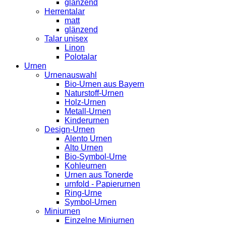
glänzend
Herrentalar
matt
glänzend
Talar unisex
Linon
Polotalar
Urnen
Urnenauswahl
Bio-Urnen aus Bayern
Naturstoff-Urnen
Holz-Urnen
Metall-Urnen
Kinderurnen
Design-Urnen
Alento Urnen
Alto Urnen
Bio-Symbol-Urne
Kohleurnen
Urnen aus Tonerde
urnfold - Papierurnen
Ring-Urne
Symbol-Urnen
Miniurnen
Einzelne Miniurnen