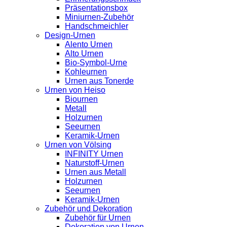
Präsentationsbox
Miniurnen-Zubehör
Handschmeichler
Design-Urnen
Alento Urnen
Alto Urnen
Bio-Symbol-Urne
Kohleurnen
Urnen aus Tonerde
Urnen von Heiso
Biournen
Metall
Holzurnen
Seeurnen
Keramik-Urnen
Urnen von Völsing
INFINITY Urnen
Naturstoff-Urnen
Urnen aus Metall
Holzurnen
Seeurnen
Keramik-Urnen
Zubehör und Dekoration
Zubehör für Urnen
Dekoration von Urnen