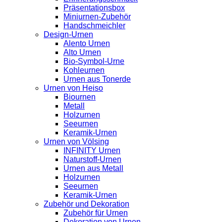
Präsentationsbox
Miniurnen-Zubehör
Handschmeichler
Design-Urnen
Alento Urnen
Alto Urnen
Bio-Symbol-Urne
Kohleurnen
Urnen aus Tonerde
Urnen von Heiso
Biournen
Metall
Holzurnen
Seeurnen
Keramik-Urnen
Urnen von Völsing
INFINITY Urnen
Naturstoff-Urnen
Urnen aus Metall
Holzurnen
Seeurnen
Keramik-Urnen
Zubehör und Dekoration
Zubehör für Urnen
Dekoration von Urnen