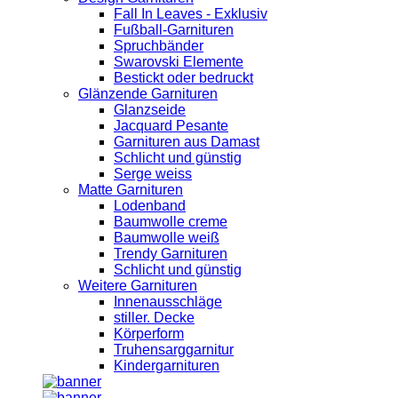
Fall In Leaves - Exklusiv
Fußball-Garnituren
Spruchbänder
Swarovski Elemente
Bestickt oder bedruckt
Glänzende Garnituren
Glanzseide
Jacquard Pesante
Garnituren aus Damast
Schlicht und günstig
Serge weiss
Matte Garnituren
Lodenband
Baumwolle creme
Baumwolle weiß
Trendy Garnituren
Schlicht und günstig
Weitere Garnituren
Innenausschläge
stiller. Decke
Körperform
Truhensarggarnitur
Kindergarnituren