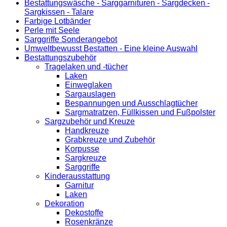
Bestattungswäsche - Sarggarnituren - Sargdecken -
Sargkissen - Talare
Farbige Lotbänder
Perle mit Seele
Sarggriffe Sonderangebot
Umweltbewusst Bestatten - Eine kleine Auswahl
Bestattungszubehör
Tragelaken und -tücher
Laken
Einweglaken
Sargauslagen
Bespannungen und Ausschlagtücher
Sargmatratzen, Füllkissen und Fußpolster
Sargzubehör und Kreuze
Handkreuze
Grabkreuze und Zubehör
Korpusse
Sargkreuze
Sarggriffe
Kinderausstattung
Garnitur
Laken
Dekoration
Dekostoffe
Rosenkränze