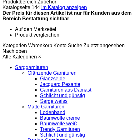
Produktbereich
Zubehör
Katalogseite
144
Im Katalog anzeigen
Der Preis für diesen Artikel ist nur für Kunden aus dem
Bereich Bestattung sichtbar.
Auf den Merkzettel
Produkt vergleichen
Kategorien
Warenkorb
Konto
Suche
Zuletzt angesehen
Nach oben
Alle Kategorien
×
Sarggarnituren
Glänzende Garnituren
Glanzseide
Jacquard Pesante
Garnituren aus Damast
Schlicht und günstig
Serge weiss
Matte Garnituren
Lodenband
Baumwolle creme
Baumwolle weiß
Trendy Garnituren
Schlicht und günstig