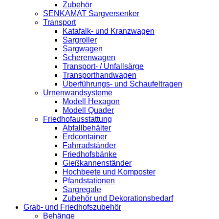
Zubehör
SENKAMAT Sargversenker
Transport
Katafalk- und Kranzwagen
Sargroller
Sargwagen
Scherenwagen
Transport- / Unfallsärge
Transporthandwagen
Überführungs- und Schaufeltragen
Urnenwandsysteme
Modell Hexagon
Modell Quader
Friedhofausstattung
Abfallbehälter
Erdcontainer
Fahrradständer
Friedhofsbänke
Gießkannenständer
Hochbeete und Komposter
Pfandstationen
Sargregale
Zubehör und Dekorationsbedarf
Grab- und Friedhofszubehör
Behänge