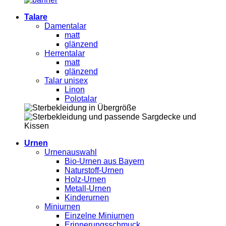
Talare
Damentalar
matt
glänzend
Herrentalar
matt
glänzend
Talar unisex
Linon
Polotalar
Urnen
Urnenauswahl
Bio-Urnen aus Bayern
Naturstoff-Urnen
Holz-Urnen
Metall-Urnen
Kinderurnen
Miniurnen
Einzelne Miniurnen
Erinnerungsschmuck