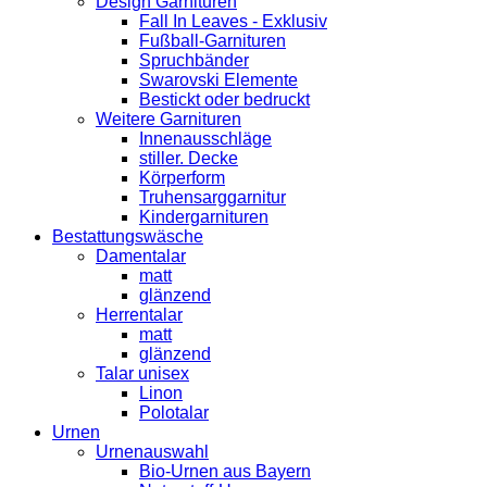
Design Garnituren
Fall In Leaves - Exklusiv
Fußball-Garnituren
Spruchbänder
Swarovski Elemente
Bestickt oder bedruckt
Weitere Garnituren
Innenausschläge
stiller. Decke
Körperform
Truhensarggarnitur
Kindergarnituren
Bestattungswäsche
Damentalar
matt
glänzend
Herrentalar
matt
glänzend
Talar unisex
Linon
Polotalar
Urnen
Urnenauswahl
Bio-Urnen aus Bayern