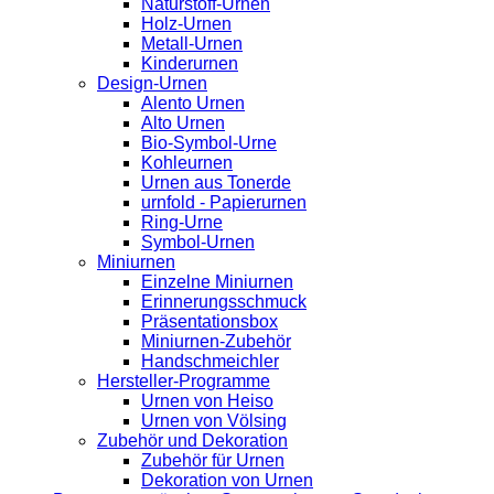
Naturstoff-Urnen
Holz-Urnen
Metall-Urnen
Kinderurnen
Design-Urnen
Alento Urnen
Alto Urnen
Bio-Symbol-Urne
Kohleurnen
Urnen aus Tonerde
urnfold - Papierurnen
Ring-Urne
Symbol-Urnen
Miniurnen
Einzelne Miniurnen
Erinnerungsschmuck
Präsentationsbox
Miniurnen-Zubehör
Handschmeichler
Hersteller-Programme
Urnen von Heiso
Urnen von Völsing
Zubehör und Dekoration
Zubehör für Urnen
Dekoration von Urnen