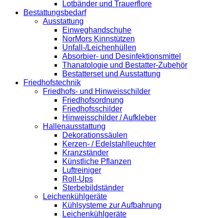
Lotbänder und Trauerflore
Bestattungsbedarf
Ausstattung
Einweghandschuhe
NorMors Kinnstützen
Unfall-/Leichenhüllen
Absorbier- und Desinfektionsmittel
Thanatologie und Bestatter-Zubehör
Bestatterset und Ausstattung
Friedhofstechnik
Friedhofs- und Hinweisschilder
Friedhofsordnung
Friedhofsschilder
Hinweisschilder / Aufkleber
Hallenausstattung
Dekorationssäulen
Kerzen- / Edelstahlleuchter
Kranzständer
Künstliche Pflanzen
Luftreiniger
Roll-Ups
Sterbebildständer
Leichenkühlgeräte
Kühlsysteme zur Aufbahrung
Leichenkühlgeräte