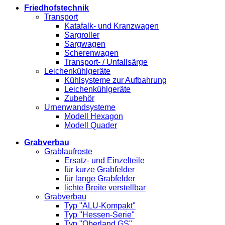
Friedhofstechnik
Transport
Katafalk- und Kranzwagen
Sargroller
Sargwagen
Scherenwagen
Transport- / Unfallsärge
Leichenkühlgeräte
Kühlsysteme zur Aufbahrung
Leichenkühlgeräte
Zubehör
Urnenwandsysteme
Modell Hexagon
Modell Quader
Grabverbau
Grablaufroste
Ersatz- und Einzelteile
für kurze Grabfelder
für lange Grabfelder
lichte Breite verstellbar
Grabverbau
Typ "ALU-Kompakt"
Typ "Hessen-Serie"
Typ "Oberland GS"