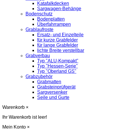
Katafalkdecken
Sargwagen-Behänge
Bodenschutz
Bodenplatten
Überfahrrampen
Grablaufroste
Ersatz- und Einzelteile
für kurze Grabfelder
für lange Grabfelder
lichte Breite verstellbar
Grabverbau
Typ "ALU-Kompakt"
Typ "Hessen-Serie"
Typ "Oberland GS"
Grabzubehör
Grabmatten
Grabsteinprüfgerät
Sargversenker
Seile und Gurte
Warenkorb
×
Ihr Warenkorb ist leer!
Mein Konto
×