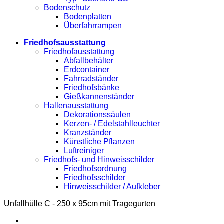
Bodenschutz
Bodenplatten
Überfahrrampen
Friedhofsausstattung
Friedhofausstattung
Abfallbehälter
Erdcontainer
Fahrradständer
Friedhofsbänke
Gießkannenständer
Hallenausstattung
Dekorationssäulen
Kerzen- / Edelstahlleuchter
Kranzständer
Künstliche Pflanzen
Luftreiniger
Friedhofs- und Hinweisschilder
Friedhofsordnung
Friedhofsschilder
Hinweisschilder / Aufkleber
Unfallhülle C - 250 x 95cm mit Tragegurten