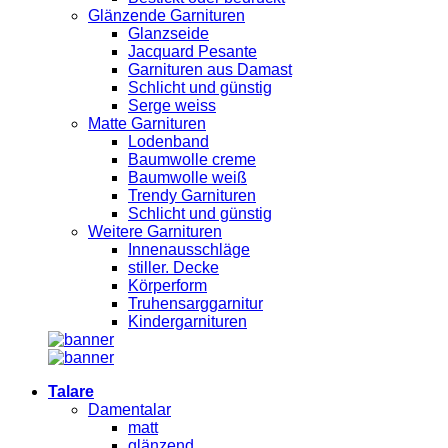
Glänzende Garnituren
Glanzseide
Jacquard Pesante
Garnituren aus Damast
Schlicht und günstig
Serge weiss
Matte Garnituren
Lodenband
Baumwolle creme
Baumwolle weiß
Trendy Garnituren
Schlicht und günstig
Weitere Garnituren
Innenausschläge
stiller. Decke
Körperform
Truhensarggarnitur
Kindergarnituren
Talare
Damentalar
matt
glänzend