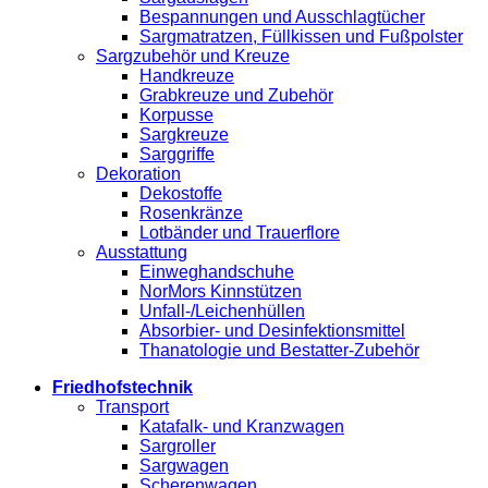
Bespannungen und Ausschlagtücher
Sargmatratzen, Füllkissen und Fußpolster
Sargzubehör und Kreuze
Handkreuze
Grabkreuze und Zubehör
Korpusse
Sargkreuze
Sarggriffe
Dekoration
Dekostoffe
Rosenkränze
Lotbänder und Trauerflore
Ausstattung
Einweghandschuhe
NorMors Kinnstützen
Unfall-/Leichenhüllen
Absorbier- und Desinfektionsmittel
Thanatologie und Bestatter-Zubehör
Friedhofstechnik
Transport
Katafalk- und Kranzwagen
Sargroller
Sargwagen
Scherenwagen