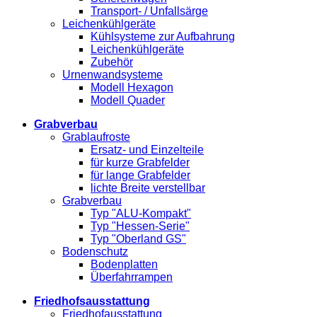
Transport- / Unfallsärge
Leichenkühlgeräte
Kühlsysteme zur Aufbahrung
Leichenkühlgeräte
Zubehör
Urnenwandsysteme
Modell Hexagon
Modell Quader
Grabverbau
Grablaufroste
Ersatz- und Einzelteile
für kurze Grabfelder
für lange Grabfelder
lichte Breite verstellbar
Grabverbau
Typ "ALU-Kompakt"
Typ "Hessen-Serie"
Typ "Oberland GS"
Bodenschutz
Bodenplatten
Überfahrrampen
Friedhofsausstattung
Friedhofausstattung