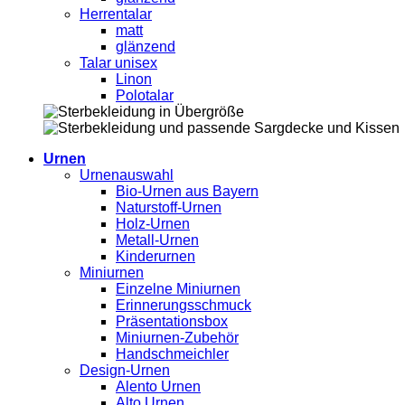
Herrentalar
matt
glänzend
Talar unisex
Linon
Polotalar
Urnen
Urnenauswahl
Bio-Urnen aus Bayern
Naturstoff-Urnen
Holz-Urnen
Metall-Urnen
Kinderurnen
Miniurnen
Einzelne Miniurnen
Erinnerungsschmuck
Präsentationsbox
Miniurnen-Zubehör
Handschmeichler
Design-Urnen
Alento Urnen
Alto Urnen