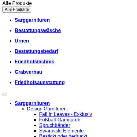
Alle Produkte
Alle Produkte
Sarggarnituren
Bestattungswäsche
Urnen
Bestattungsbedarf
Friedhofstechnik
Grabverbau
Friedhofsausstattung
Sarggarnituren
Design Garnituren
Fall In Leaves - Exklusiv
Fußball-Garnituren
Spruchbänder
Swarovski Elemente
Bestickt oder bedruckt