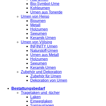
Bio-Symbol-Urne
Kohleurnen
Urnen aus Tonerde
Urnen von Heiso
Biournen
Metall
Holzurnen
Seeurnen
Keramik-Urnen
Urnen von Völsing
INFINITY Urnen
Naturstoff-Urnen
Urnen aus Metall
Holzurnen
Seeurnen
Keramik-Urnen
Zubehör und Dekoration
Zubehör für Urnen
Dekoration von Urnen
Bestattungsbedarf
Tragelaken und -tücher
Laken
Einweglaken
Sargauslagen